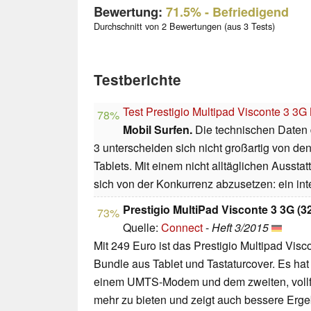
Bewertung:
71.5%
- Befriedigend
Durchschnitt von 2 Bewertungen (aus 3 Tests)
Testberichte
Test Prestigio Multipad Visconte 3 3
78%
Mobil Surfen.
Die technischen Daten d
3 unterscheiden sich nicht großartig von d
Tablets. Mit einem nicht alltäglichen Aussta
sich von der Konkurrenz abzusetzen: ein in
Prestigio MultiPad Visconte 3 3G (3
73%
Quelle:
Connect
-
Heft 3/2015
Mit 249 Euro ist das Prestigio Multipad Visco
Bundle aus Tablet und Tastaturcover. Es hat 
einem UMTS-Modem und dem zweiten, vollf
mehr zu bieten und zeigt auch bessere Erge