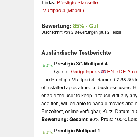
Links:
Prestigio Startseite
Multipad 4 (Modell)
Bewertung:
85%
- Gut
Durchschnitt von 2 Bewertungen (aus 2 Tests)
Ausländische Testberichte
Prestigio 3G Multipad 4
90%
Quelle:
Gadgetspeak
EN→DE
Arch
The Prestigio Multipad 4 Diamond 7.85 3G i
of installed apps aimed at business users. Ha
enable the user to keep in touch virtually a
addition, will be able to handle movies and m
Einzeltest, online verfügbar, Kurz, Datum: 1
Bewertung:
Gesamt
: 90% Preis: 100% Lei
Prestigio Multipad 4
80%