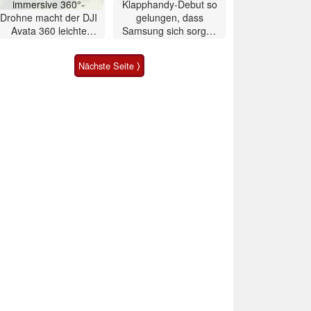
immersive 360°-
Klapphandy-Debut so
Drohne macht der DJI
gelungen, dass
Avata 360 leichte
Samsung sich sorgen
Konkurrenz
muss? – Razr Fold
Smartphone im Test
Nächste Seite ⟩