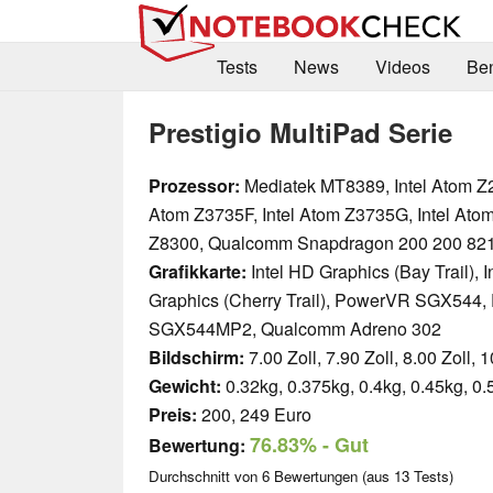
Tests
News
Videos
Be
Prestigio MultiPad Serie
Prozessor:
Mediatek MT8389, Intel Atom Z2
Atom Z3735F, Intel Atom Z3735G, Intel Ato
Z8300, Qualcomm Snapdragon 200 200 82
Grafikkarte:
Intel HD Graphics (Bay Trail), I
Graphics (Cherry Trail), PowerVR SGX544
SGX544MP2, Qualcomm Adreno 302
Bildschirm:
7.00 Zoll, 7.90 Zoll, 8.00 Zoll, 1
Gewicht:
0.32kg, 0.375kg, 0.4kg, 0.45kg, 0.
Preis:
200, 249 Euro
76.83%
- Gut
Bewertung:
Durchschnitt von
6
Bewertungen (aus
13
Tests)