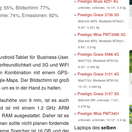
Prestigio Muze 4231 4G
g: 55%, Bildschirm: 77%,
unknown, unknown, 10.10", 0.5 kg
Prestigio Grace 3738 3G
omie: 74%, Emissionen: 92%
Mali-400 MP2, Mediatek MT8321,
8.00", 0.321 kg
Prestigio Wize PMT3096 3G
Mali-400 MP2, Mediatek MT8321,
9.60", 0.5 kg
Prestigio Grace 5588 4G
Android-Tablet für Business-User.
Mali-T720, Mediatek MT8735,
zerfreundlichkeit und 3G und WiFi
8.00", 0.356 kg
 In Kombination mit einem GPS-
Prestigio Grace 3101 4G
gle-Maps. Der Bildschirm ist groß
Mali-T720, Mediatek MT8735,
10.10", 0.469 kg
ß um es in der Hand zu halten.
Prestigio Grace 3157 3G
Bauhöhe von 9 mm, ist es auch
Mali-400 MP, unknown, 7.00",
0.278 kg
ad ist mit einem 1.2 GHz ARM
Prestigio Wize PMT3401
RAM ausgestattet. Daher ist es
unknown, unknown, 10.10", 0.4 kg
man sollte nicht planen fordernde
Laptops des
selben
terne Speicher ist 16 GB und der