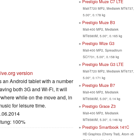
Prestigio Muze C7 LTE
Mali-T720 MP2, Mediatek MT6737,
5.00", 0.178 kg
Prestigio Muze B3
Mali-400 MP2, Mediatek
MT6580M, 5.00", 0.165 kg
Prestigio Wize G3
Mali-400 MP2, Spreadtrum
SC7731, 5.00", 0.158 kg
Prestigio Muze G3 LTE
Mali-T720 MP2, Mediatek MT6737,
ive.org version
5.00", 0.171 kg
s an Android tablet with a number
Prestigio Muze B7
ving both 3G and Wi-Fi, it will
Mali-400 MP2, Mediatek
nywhere while on the move and, in
MT6580M, 5.00", 0.14 kg
usic for leisure time.
Prestigio Grace Z3
0.06.2014
Mali-400 MP2, Mediatek
MT6580M, 5.30", 0.146 kg
stung: 100%
Prestigio Smartbook 141C
HD Graphics (Cherry Trail), Atom x5