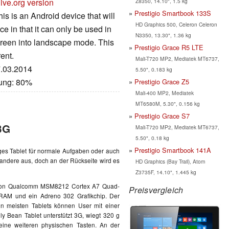
ive.org version
Z8350, 14.10", 1.5 kg
Prestigio Smartbook 133S
s is an Android device that will
HD Graphics 500, Celeron Celeron
nce in that it can only be used in
N3350, 13.30", 1.36 kg
 screen into landscape mode. This
Prestigio Grace R5 LTE
rent.
Mali-T720 MP2, Mediatek MT6737,
7.03.2014
5.50", 0.183 kg
tung: 80%
Prestigio Grace Z5
Mali-400 MP2, Mediatek
MT6580M, 5.30", 0.156 kg
Prestigio Grace S7
3G
Mali-T720 MP2, Mediatek MT6737,
5.50", 0.18 kg
Prestigio Smartbook 141A
iges Tablet für normale Aufgaben oder auch
 andere aus, doch an der Rückseite wird es
HD Graphics (Bay Trail), Atom
Z3735F, 14.10", 1.445 kg
on Qualcomm MSM8212 Cortex A7 Quad-
Preisvergleich
 RAM und ein Adreno 302 Grafikchip. Der
n meisten Tablets können User mit einer
y Bean Tablet unterstützt 3G, wiegt 320 g
keine weiteren physischen Tasten. An der