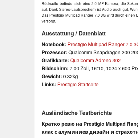
Rückseite befindet sich eine 2.0 MP Kamera, die Sekun
auf. Dank Stereo-Lautsprechern ist Audio auch gut, Wun
Das Prestigio Multipad Ranger 7.0 3G wird durch einen L
versorgt.
Ausstattung / Datenblatt
Notebook:
Prestigio Multipad Ranger 7.0 3
Prozessor:
Qualcomm Snapdragon 200 20
Grafikkarte:
Qualcomm Adreno 302
Bildschirm:
7.00 Zoll, 16:10, 1024 x 600 Pi
Gewicht:
0.32kg
Links:
Prestigio Startseite
Ausländische Testberichte
Кратко ревю на Prestigio Multipad Rang
клас с алуминиев дизайн и страхо