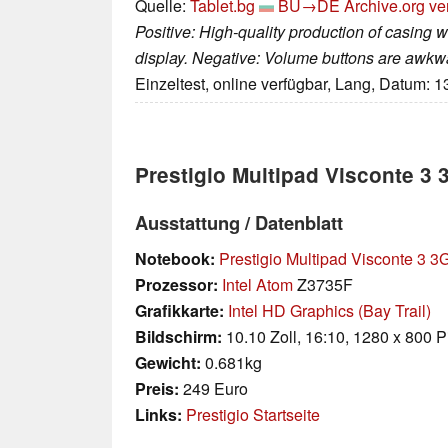
Quelle:
Tablet.bg
BU→DE
Archive.org ve
Positive: High-quality production of casing
display. Negative: Volume buttons are awkwar
Einzeltest, online verfügbar, Lang, Datum: 
Prestigio Multipad Visconte 3 
Ausstattung / Datenblatt
Notebook:
Prestigio Multipad Visconte 3 3
Prozessor:
Intel Atom
Z3735F
Grafikkarte:
Intel HD Graphics (Bay Trail)
Bildschirm:
10.10 Zoll, 16:10, 1280 x 800 P
Gewicht:
0.681kg
Preis:
249 Euro
Links:
Prestigio Startseite