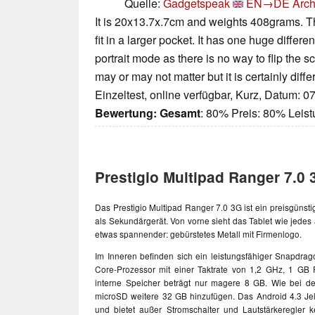
Quelle:
Gadgetspeak
EN→DE
Arch
It is 20x13.7x.7cm and weights 408grams. Thi
fit in a larger pocket. It has one huge differe
portrait mode as there is no way to flip the
may or may not matter but it is certainly diffe
Einzeltest, online verfügbar, Kurz, Datum: 0
Bewertung:
Gesamt
: 80% Preis: 80% Leis
Prestigio Multipad Ranger 7.0 
Das Prestigio Multipad Ranger 7.0 3G ist ein preisgünst
als Sekundärgerät. Von vorne sieht das Tablet wie jedes
etwas spannender: gebürstetes Metall mit Firmenlogo.
Im Inneren befinden sich ein leistungsfähiger
Snapdrag
Core-Prozessor mit einer Taktrate von 1,2 GHz, 1 GB
interne Speicher beträgt nur magere 8 GB. Wie bei de
microSD weitere 32 GB hinzufügen. Das Android 4.3 Jell
und bietet außer Stromschalter und Lautstärkeregler 