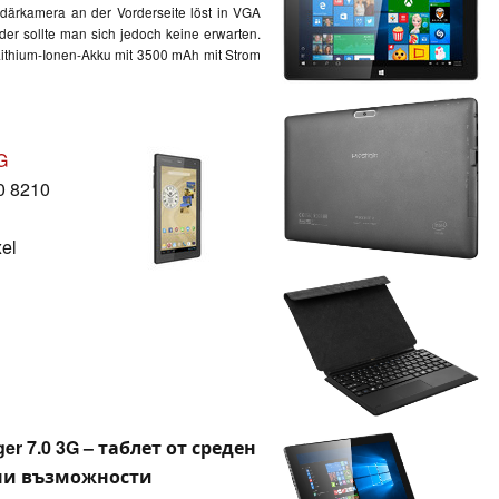
därkamera an der Vorderseite löst in VGA
der sollte man sich jedoch keine erwarten.
ithium
-Ionen-Akku mit 3500 mAh mit Strom
G
0 8210
xel
er 7.0 3G – таблет от среден
тни възможности