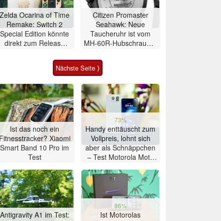
Zelda Ocarina of Time
Citizen Promaster
Remake: Switch 2
Seahawk: Neue
Special Edition könnte
Taucheruhr ist vom
direkt zum Release
MH-60R-Hubschrauber
des Spiels erscheinen
inspiriert
Nächste Seite ⟩
73%
Ist das noch ein
Handy enttäuscht zum
Fitnesstracker? Xiaomi
Vollpreis, lohnt sich
Smart Band 10 Pro im
aber als Schnäppchen
Test
– Test Motorola Moto
G47 Smartphone
86%
Antigravity A1 im Test:
Ist Motorolas