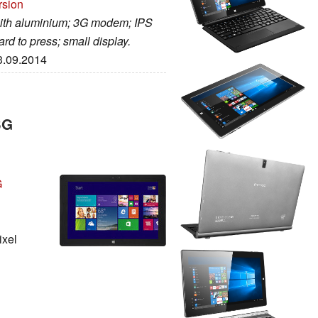
rsion
 with aluminium; 3G modem; IPS
d to press; small display.
13.09.2014
3G
G
ixel