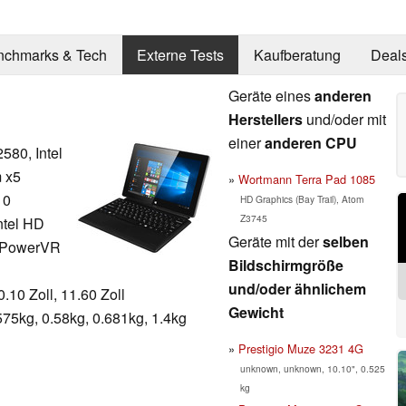
nchmarks & Tech
Externe Tests
Kaufberatung
Deal
Geräte eines
anderen
Herstellers
und/oder mit
einer
anderen CPU
580, Intel
m x5
Wortmann Terra Pad 1085
10
HD Graphics (Bay Trail), Atom
Z3745
ntel HD
Geräte mit der
selben
, PowerVR
Bildschirmgröße
und/oder ähnlichem
0.10 Zoll, 11.60 Zoll
Gewicht
575kg, 0.58kg, 0.681kg, 1.4kg
Prestigio Muze 3231 4G
unknown, unknown, 10.10", 0.525
kg