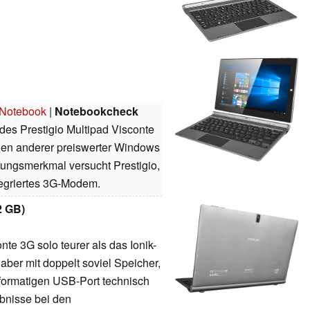
G Notebook
|
Notebookcheck
es Prestigio Multipad Visconte
enen anderer preiswerter Windows
ttungsmerkmal versucht Prestigio,
tegriertes 3G-Modem.
2 GB)
nte 3G solo teurer als das Ionik-
aber mit doppelt soviel Speicher,
ormatigen USB-Port technisch
bnisse bei den