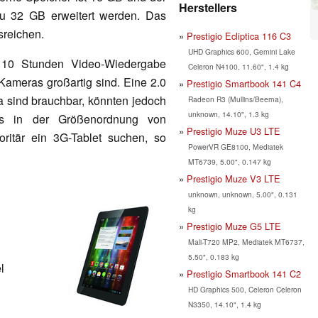
Herstellers
zu 32 GB erweitert werden. Das
sreichen.
Prestigio Ecliptica 116 C3
UHD Graphics 600, Gemini Lake
 10 Stunden Video-Wiedergabe
Celeron N4100, 11.60", 1.4 kg
 Kameras großartig sind. Eine 2.0
Prestigio Smartbook 141 C4
sind brauchbar, könnten jedoch
Radeon R3 (Mullins/Beema),
unknown, 14.10", 1.3 kg
is in der Größenordnung von
Prestigio Muze U3 LTE
ioritär ein 3G-Tablet suchen, so
PowerVR GE8100, Mediatek
MT6739, 5.00", 0.147 kg
Prestigio Muze V3 LTE
unknown, unknown, 5.00", 0.131
kg
Prestigio Muze G5 LTE
Mali-T720 MP2, Mediatek MT6737,
5.50", 0.183 kg
l
Prestigio Smartbook 141 C2
HD Graphics 500, Celeron Celeron
N3350, 14.10", 1.4 kg