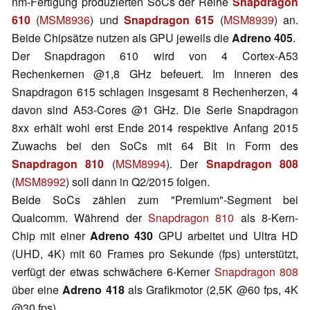
nm-Fertigung produzierten SoCs der Reihe
Snapdragon
610
(
MSM8936
) und
Snapdragon 615
(
MSM8939
) an.
Beide Chipsätze nutzen als GPU jeweils die
Adreno 405
.
Der Snapdragon 610 wird von 4 Cortex-A53
Rechenkernen @1,8 GHz befeuert. Im Inneren des
Snapdragon 615 schlagen insgesamt 8 Rechenherzen, 4
davon sind A53-Cores @1 GHz. Die Serie Snapdragon
8xx erhält wohl erst Ende 2014 respektive Anfang 2015
Zuwachs bei den SoCs mit 64 Bit in Form des
Snapdragon 810
(
MSM8994
). Der
Snapdragon 808
(
MSM8992
) soll dann in Q2/2015 folgen.
Beide SoCs zählen zum "Premium"-Segment bei
Qualcomm. Während der
Snapdragon 810
als 8-Kern-
Chip mit einer
Adreno 430
GPU arbeitet und Ultra HD
(UHD, 4K) mit 60 Frames pro Sekunde (fps) unterstützt,
verfügt der etwas schwächere 6-Kerner
Snapdragon 808
über eine
Adreno 418
als Grafikmotor (2,5K @60 fps, 4K
@30 fps).