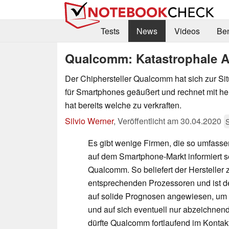
Tests
News
Videos
Be
Qualcomm: Katastrophale A
Der Chiphersteller Qualcomm hat sich zur Si
für Smartphones geäußert und rechnet mit he
hat bereits welche zu verkraften.
Silvio Werner
,
Veröffentlicht am
30.04.2020
Es gibt wenige Firmen, die so umfassen
auf dem Smartphone-Markt informiert s
Qualcomm. So beliefert der Hersteller z
entsprechenden Prozessoren und ist 
auf solide Prognosen angewiesen, um e
und auf sich eventuell nur abzeichne
dürfte Qualcomm fortlaufend im Kontak