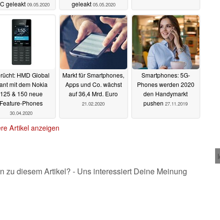
C geleakt
geleakt
09.05.2020
05.05.2020
rücht: HMD Global
Markt für Smartphones,
Smartphones: 5G-
lant mit dem Nokia
Apps und Co. wächst
Phones werden 2020
125 & 150 neue
auf 36,4 Mrd. Euro
den Handymarkt
Feature-Phones
pushen
21.02.2020
27.11.2019
30.04.2020
re Artikel anzeigen
n zu diesem Artikel? - Uns interessiert Deine Meinung