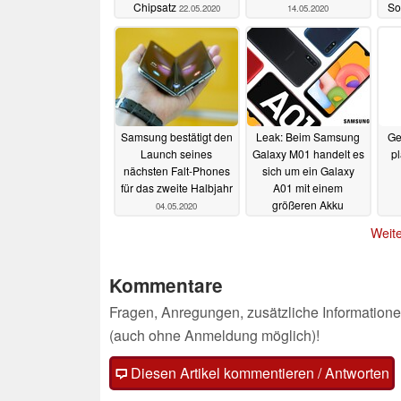
Chipsatz
So
22.05.2020
14.05.2020
Samsung bestätigt den
Leak: Beim Samsung
Ge
Launch seines
Galaxy M01 handelt es
p
nächsten Falt-Phones
sich um ein Galaxy
für das zweite Halbjahr
A01 mit einem
größeren Akku
04.05.2020
01.05.2020
Weite
Kommentare
Fragen, Anregungen, zusätzliche Informatione
(auch ohne Anmeldung möglich)!
Diesen Artikel kommentieren / Antworten