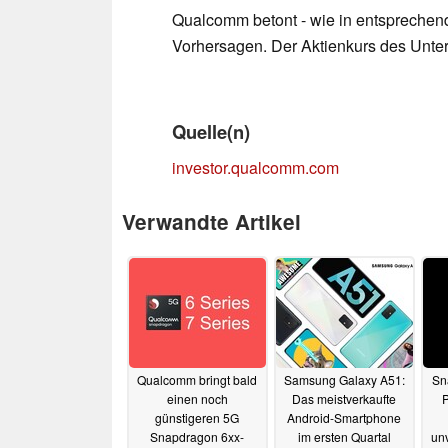
Qualcomm betont - wie in entsprechende
Vorhersagen. Der Aktienkurs des Unte
Quelle(n)
investor.qualcomm.com
Verwandte Artikel
Qualcomm bringt bald
Samsung Galaxy A51:
Sn
einen noch
Das meistverkaufte
P
günstigeren 5G
Android-Smartphone
Snapdragon 6xx-
im ersten Quartal
unv