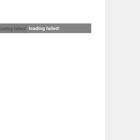
loading failed!
loading failed!