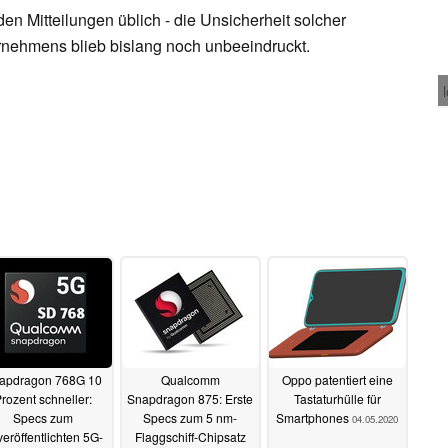
n Mitteilungen üblich - die Unsicherheit solcher
rnehmens blieb bislang noch unbeeindruckt.
apdragon 768G 10
Qualcomm
Oppo patentiert eine
rozent schneller:
Snapdragon 875: Erste
Tastaturhülle für
Specs zum
Specs zum 5 nm-
Smartphones
04.05.2020
eröffentlichten 5G-
Flaggschiff-Chipsatz