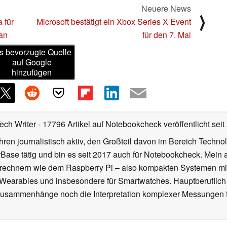
Neuere News
⟩
 für
Microsoft bestätigt ein Xbox Series X Event
 an
für den 7. Mai
s bevorzugte Quelle
auf Google
hinzufügen
Tech Writer
- 17796 Artikel auf Notebookcheck veröffentlicht
seit
ahren journalistisch aktiv, den Großteil davon im Bereich Techn
se tätig und bin es seit 2017 auch für Notebookcheck. Mein ak
rechnern wie dem Raspberry Pi – also kompakten Systemen mit
n Wearables und insbesondere für Smartwatches. Hauptberuflich
Zusammenhänge noch die Interpretation komplexer Messungen f