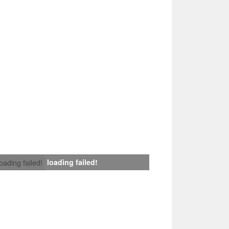
loading failed!
loading failed!