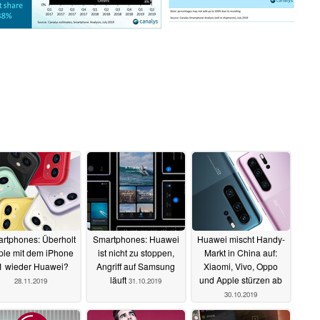
rtphones: Überholt
Smartphones: Huawei
Huawei mischt Handy-
ple mit dem iPhone
ist nicht zu stoppen,
Markt in China auf:
1 wieder Huawei?
Angriff auf Samsung
Xiaomi, Vivo, Oppo
läuft
und Apple stürzen ab
28.11.2019
31.10.2019
30.10.2019