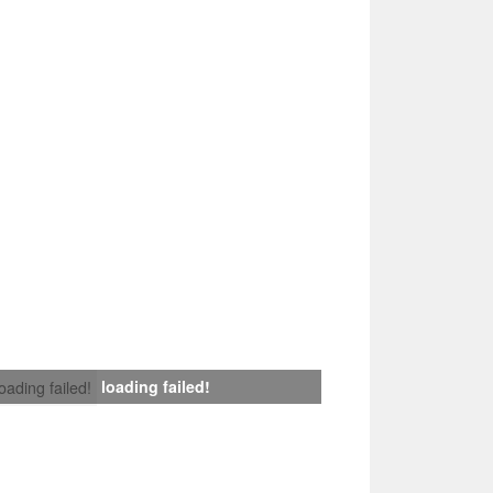
loading failed!
loading failed!