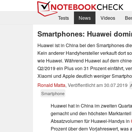
Tests
News
Videos
Be
Smartphones: Huawei domin
Huawei ist in China bei den Smartphones di
Kein anderer Handyhersteller verkauft dort so
wie Huawei. Während Huawei auf dem chines
Q2/2019 ein Plus von 31 Prozent einfährt, ve
Xiaomi und Apple deutlich weniger Smartpho
Ronald Matta
,
Veröffentlicht am
30.07.2019
Smartphone
Huawei hat in China im zweiten Quart
gemacht und den höchsten Marktanteil a
Absatzvolumen für Huawei-Handys in
Prozent über dem Vorjahreswert, was au