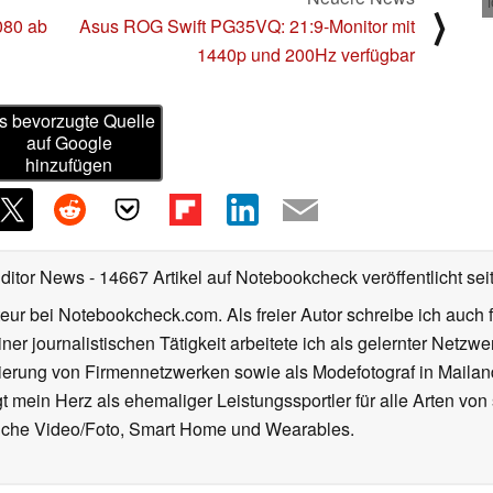
⟩
080 ab
Asus ROG Swift PG35VQ: 21:9-Monitor mit
1440p und 200Hz verfügbar
s bevorzugte Quelle
auf Google
hinzufügen
Editor News
- 14667 Artikel auf Notebookcheck veröffentlicht
sei
eur bei Notebookcheck.com. Als freier Autor schreibe ich auch 
ner journalistischen Tätigkeit arbeitete ich als gelernter Netzw
ierung von Firmennetzwerken sowie als Modefotograf in Mailan
 mein Herz als ehemaliger Leistungssportler für alle Arten von
reiche Video/Foto, Smart Home und Wearables.