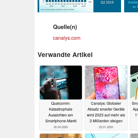
Quelle(n)
canalys.com
Verwandte Artikel
Qualcomm:
Canalys: Globaler
Sma
Katastrophale
Absatz smarter Geräte
Ap
Aussichten am
wird 2023 auf mehr als
1
Smartphone-Markt
3 Milliarden steigen
30.04.2020
23.01.2020