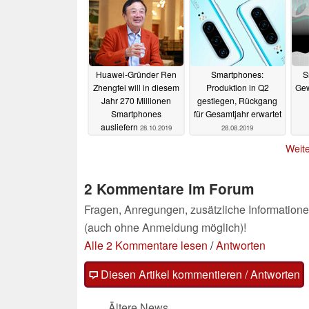
Huawei-Gründer Ren
Smartphones:
S
Zhengfei will in diesem
Produktion in Q2
Gew
Jahr 270 Millionen
gestiegen, Rückgang
Smartphones
für Gesamtjahr erwartet
ausliefern
28.10.2019
28.08.2019
Weite
2 Kommentare im Forum
Fragen, Anregungen, zusätzliche Informatione
(auch ohne Anmeldung möglich)!
Alle 2 Kommentare lesen
/
Antworten
Diesen Artikel kommentieren / Antworten
Ältere News