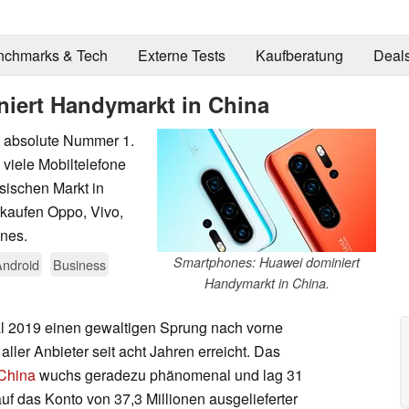
nchmarks & Tech
Externe Tests
Kaufberatung
Deal
iert Handymarkt in China
e absolute Nummer 1.
 viele Mobiltelefone
ischen Markt in
rkaufen Oppo, Vivo,
nes.
Smartphones: Huawei dominiert
Android
Business
Handymarkt in China.
al 2019 einen gewaltigen Sprung nach vorne
ller Anbieter seit acht Jahren erreicht. Das
China
wuchs geradezu phänomenal und lag 31
f das Konto von 37,3 Millionen ausgelieferter