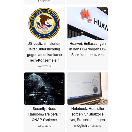
17.02.2020
US-Justizministerium
Huawei: Entlassungen
leitet Untersuchung
in den USA wegen US-
gegen amerikanische
Sanktionen
24.07.2019
Tech-Konzerne ein
24.07.2019
Security: Neue
Notebook: Hersteller
Ransomware befällt
sorgen für Strafzölle
QNAP-Systeme
vor, Preiserhöhungen
möglich
22.07.2019
27.05.2019