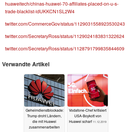
huaweitech/chinas-huawei-70-affiliates-placed-on-u-s-
trade-blacklist-idUKKCN1SL2W4
twitter.com/CommerceGov/status/1129031558923530243
twitter.com/SecretaryRoss/status/1129024183831322624
twitter.com/SecretaryRoss/status/1128791799835844609
Verwandte Artikel
Geheimdienstblockade:
Vodafone-Chef kritisiert
Trump droht Ländern,
USA-Boykott von
die mit Huawei
Huawei scharf
11.12.2019
zusammenarbeiten