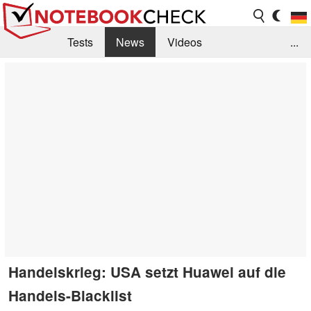
Tests
News
Videos
...
Benchmarks & Tech
Externe Tests
Kaufberatung
Deals
Suche
Jobs
Forum
Handelskrieg: USA setzt Huawei auf die
Handels-Blacklist