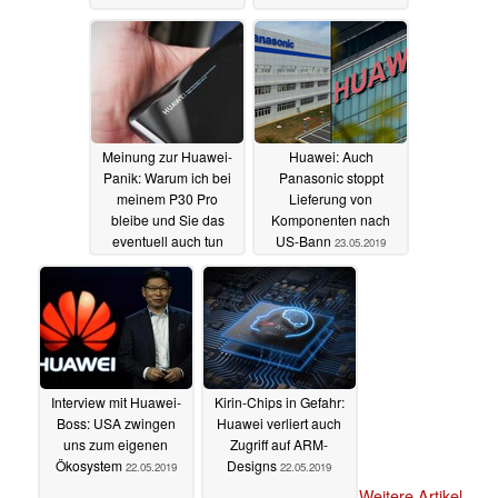
Meinung zur Huawei-
Huawei: Auch
Panik: Warum ich bei
Panasonic stoppt
meinem P30 Pro
Lieferung von
bleibe und Sie das
Komponenten nach
eventuell auch tun
US-Bann
23.05.2019
sollten
23.05.2019
Interview mit Huawei-
Kirin-Chips in Gefahr:
Boss: USA zwingen
Huawei verliert auch
uns zum eigenen
Zugriff auf ARM-
Ökosystem
Designs
22.05.2019
22.05.2019
Weitere Artikel