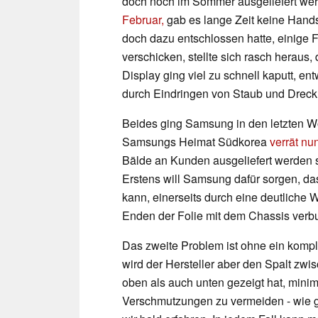
doch noch im Sommer ausgeliefert wer
Februar,
gab es lange Zeit keine Hand
doch dazu entschlossen hatte, einige
verschicken, stellte sich rasch heraus,
Display ging viel zu schnell kaputt, e
durch Eindringen von Staub und Drec
Beides ging Samsung in den letzten W
Samsungs Heimat Südkorea
verrät nu
Bälde an Kunden ausgeliefert werden s
Erstens will Samsung dafür sorgen, das
kann, einerseits durch eine deutliche 
Enden der Folie mit dem Chassis ver
Das zweite Problem ist ohne ein kompl
wird der Hersteller aber den Spalt zw
oben als auch unten gezeigt hat, minim
Verschmutzungen zu vermeiden - wie gut