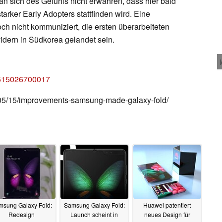
man sich des Gefühls nicht erwähren, dass hier bald
tarker Early Adopters stattfinden wird. Eine
ch nicht kommuniziert, die ersten überarbeiteten
vidern in Südkorea gelandet sein.
0515026700017
/05/15/improvements-samsung-made-galaxy-fold/
sung Galaxy Fold:
Samsung Galaxy Fold:
Huawei patentiert
Redesign
Launch scheint in
neues Design für