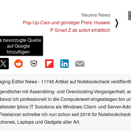
Neuere News
⟩
Pop-Up-Cam und günstiger Preis: Huawei
P Smart Z ab sofort erhältlich
s bevorzugte Quelle
auf Google
hinzufügen
aging Editor News
- 11745 Artikel auf Notebookcheck veröffentl
gendlicher mit Assembling- und Overclocking-Vergangenheit, arb
 bevor ich professionell in die Computerwelt eingestiegen bin 
stleister Iphos IT Solutions als Windows Client- und Server-Ad
 Freelancer schreibe ich nun schon seit 2016 für Notebookcheck
phones, Laptops und Gadgets aller Art.