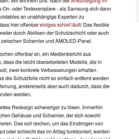
den. Wir erinnern uns: Nach der
Ankündigung im
s-On- oder Textexemplare - als Samsung sich dann
 Foldables an unabhängige Experten zu
 dass hier offenbar
einiges schief läuft
: Das flexible
ntweder durch Ablösen der Schutzschicht oder auch
k zwischen Scharnier und AMOLED-Panel.
ochen offenbar an, ein Medienbericht aus
n
, dass die leicht überarbeiteten Modelle, die in
oll, zwei konkrete Verbesserungen erhalten.
s die Schutzfolie nicht so einfach entfernt werden
Warnung, andererseits aber auch dadurch, dass die
bunden werden.
ettes Redesign schwieriger zu lösen. Immerhin
ischen Gehäuse und Scharnier, der sich sowohl
ieren. Das soll reichen, um das Eindringen von
 oder schlecht das im Alltag funktioniert, werden