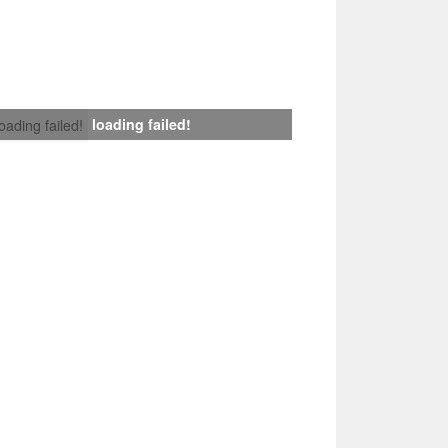
loading failed!
loading failed!