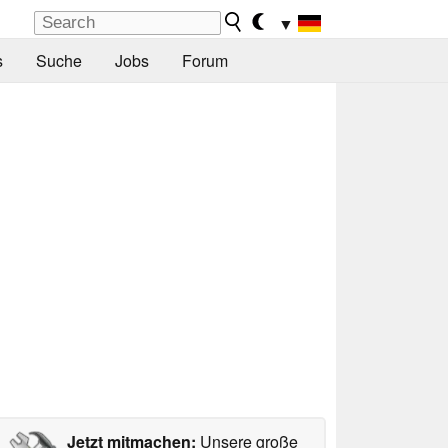
▼
s
Suche
Jobs
Forum
Jetzt mitmachen:
Unsere große