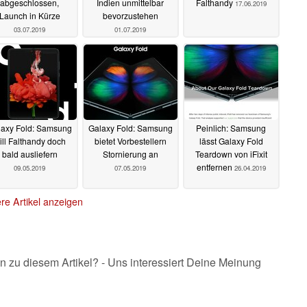
abgeschlossen,
Indien unmittelbar
Falthandy
17.06.2019
Launch in Kürze
bevorzustehen
03.07.2019
01.07.2019
axy Fold: Samsung
Galaxy Fold: Samsung
Peinlich: Samsung
ill Falthandy doch
bietet Vorbestellern
lässt Galaxy Fold
bald ausliefern
Stornierung an
Teardown von iFixit
entfernen
09.05.2019
07.05.2019
26.04.2019
re Artikel anzeigen
n zu diesem Artikel? - Uns interessiert Deine Meinung