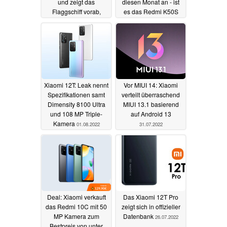
und zeigt das
diesen Monat an - ist
Flaggschiff vorab,
es das Redmi K50S
Leaks nennen neue
Pro bzw. Xiaomi 12T
Details
Pro?
10.08.2022
05.08.2022
Xiaomi 12T: Leak nennt
Vor MIUI 14: Xiaomi
Spezifikationen samt
verteilt überraschend
Dimensity 8100 Ultra
MIUI 13.1 basierend
und 108 MP Triple-
auf Android 13
Kamera
01.08.2022
31.07.2022
Deal: Xiaomi verkauft
Das Xiaomi 12T Pro
das Redmi 10C mit 50
zeigt sich in offizieller
MP Kamera zum
Datenbank
26.07.2022
Bestpreis von unter