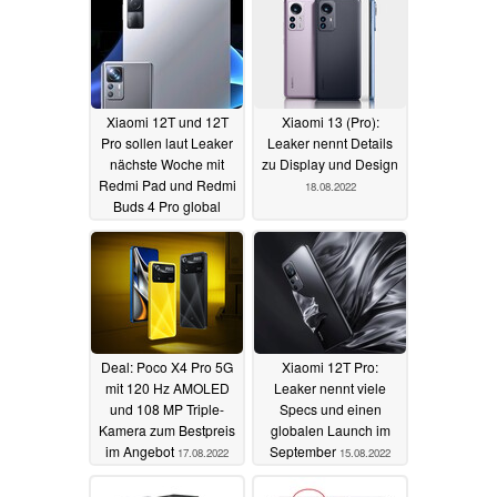
Xiaomi 12T und 12T
Xiaomi 13 (Pro):
Pro sollen laut Leaker
Leaker nennt Details
nächste Woche mit
zu Display und Design
Redmi Pad und Redmi
18.08.2022
Buds 4 Pro global
starten
15.09.2022
Deal: Poco X4 Pro 5G
Xiaomi 12T Pro:
mit 120 Hz AMOLED
Leaker nennt viele
und 108 MP Triple-
Specs und einen
Kamera zum Bestpreis
globalen Launch im
im Angebot
September
17.08.2022
15.08.2022