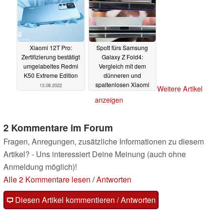
14.08.2022
Xiaomi 12T Pro:
Spott fürs Samsung
Zertifizierung bestätigt
Galaxy Z Fold4:
umgelabeltes Redmi
Vergleich mit dem
K50 Extreme Edition
dünneren und
spaltenlosen Xiaomi
13.08.2022
Weitere Artikel
Mix Fold 2 verdeutlicht
anzeigen
aber auch die Vorteile
13.08.2022
2 Kommentare im Forum
Fragen, Anregungen, zusätzliche Informationen zu diesem
Artikel? - Uns interessiert Deine Meinung (auch ohne
Anmeldung möglich)!
Alle 2 Kommentare lesen
/
Antworten
Diesen Artikel kommentieren / Antworten