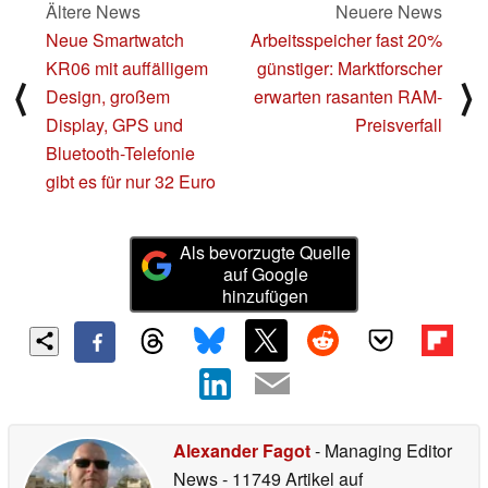
Ältere News
Neuere News
Neue Smartwatch
Arbeitsspeicher fast 20%
KR06 mit auffälligem
günstiger: Marktforscher
⟨
⟩
Design, großem
erwarten rasanten RAM-
Display, GPS und
Preisverfall
Bluetooth-Telefonie
gibt es für nur 32 Euro
Als bevorzugte Quelle
auf Google
hinzufügen
Alexander Fagot
- Managing Editor
News
- 11749 Artikel auf