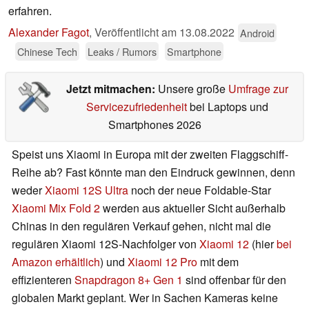
erfahren.
Alexander Fagot
,
Veröffentlicht am
13.08.2022
Android
Chinese Tech
Leaks / Rumors
Smartphone
Jetzt mitmachen:
Unsere große
Umfrage zur
Servicezufriedenheit
bei Laptops und
Smartphones 2026
Speist uns Xiaomi in Europa mit der zweiten Flaggschiff-
Reihe ab? Fast könnte man den Eindruck gewinnen, denn
weder
Xiaomi 12S Ultra
noch der neue Foldable-Star
Xiaomi Mix Fold 2
werden aus aktueller Sicht außerhalb
Chinas in den regulären Verkauf gehen, nicht mal die
regulären Xiaomi 12S-Nachfolger von
Xiaomi 12
(hier
bei
Amazon erhältlich
) und
Xiaomi 12 Pro
mit dem
effizienteren
Snapdragon 8+ Gen 1
sind offenbar für den
globalen Markt geplant. Wer in Sachen Kameras keine