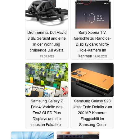
Drohnenmix: DJI Mavic
Sony Xperia 1 V:
3 SE Gerücht und eine
Gerüchte zu Randlos-
in der Wohnung
Display dank Micro-
cruisende DJI Avata
Hole-Kamera im
Rahmen
15.08.2022
14.08.2022
Samsung Galaxy Z
Samsung Galaxy S23
Fold4: Vorteile des
Ultra: Erste Details zum
Eco2 OLED Plus
200 MP-Kamera-
Displays und die
Flaggschiff im
neusten Foldable-
Samsung-Code
Entwicklungen auf der
entdeckt
14.08.2022
K-Display 2022