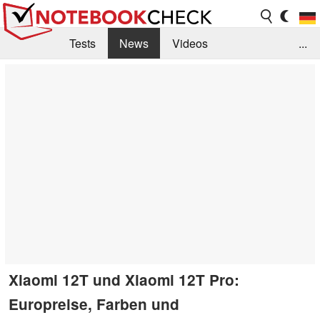
Tests
News
Videos
...
Benchmarks & Tech
Externe Tests
Kaufberatung
Deals
Suche
Jobs
Forum
Xiaomi 12T und Xiaomi 12T Pro:
Europreise, Farben und