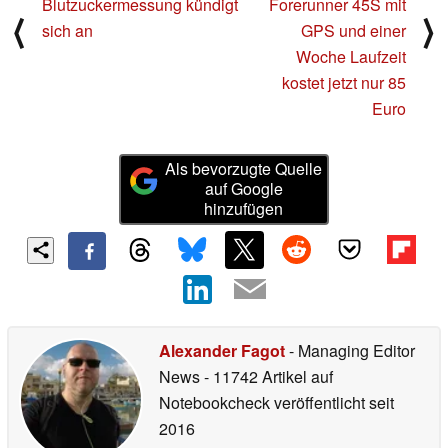
Blutzuckermessung kündigt
Forerunner 45S mit
⟨
⟩
sich an
GPS und einer
Woche Laufzeit
kostet jetzt nur 85
Euro
Als bevorzugte Quelle
auf Google
hinzufügen
Alexander Fagot
- Managing Editor
News
- 11742 Artikel auf
Notebookcheck veröffentlicht
seit
2016