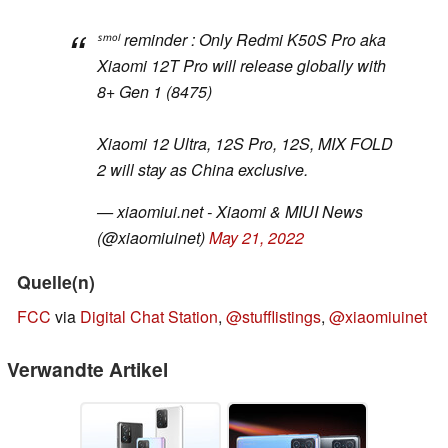
ˢᵐᵒˡ reminder : Only Redmi K50S Pro aka
Xiaomi 12T Pro will release globally with
8+ Gen 1 (8475)
Xiaomi 12 Ultra, 12S Pro, 12S, MIX FOLD
2 will stay as China exclusive.
— xiaomiui.net - Xiaomi & MIUI News
(@xiaomiuinet)
May 21, 2022
Quelle(n)
FCC
via
Digital Chat Station
,
@stufflistings
,
@xiaomiuinet
Verwandte Artikel