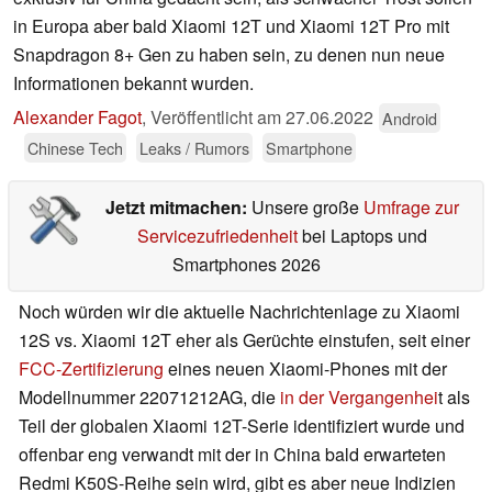
in Europa aber bald Xiaomi 12T und Xiaomi 12T Pro mit
Snapdragon 8+ Gen zu haben sein, zu denen nun neue
Informationen bekannt wurden.
Alexander Fagot
,
Veröffentlicht am
27.06.2022
Android
Chinese Tech
Leaks / Rumors
Smartphone
Jetzt mitmachen:
Unsere große
Umfrage zur
Servicezufriedenheit
bei Laptops und
Smartphones 2026
Noch würden wir die aktuelle Nachrichtenlage zu Xiaomi
12S vs. Xiaomi 12T eher als Gerüchte einstufen, seit einer
FCC-Zertifizierung
eines neuen Xiaomi-Phones mit der
Modellnummer 22071212AG, die
in der Vergangenhei
t als
Teil der globalen Xiaomi 12T-Serie identifiziert wurde und
offenbar eng verwandt mit der in China bald erwarteten
Redmi K50S-Reihe sein wird, gibt es aber neue Indizien