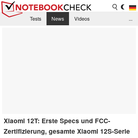
Tests
News
Videos
...
Benchmarks & Tech
Externe Tests
Kaufberatung
Deals
Suche
Jobs
Forum
Xiaomi 12T: Erste Specs und FCC-
Zertifizierung, gesamte Xiaomi 12S-Serie