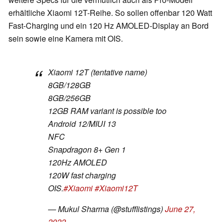
erhältliche Xiaomi 12T-Reihe. So sollen offenbar 120 Watt
Fast-Charging und ein 120 Hz AMOLED-Display an Bord
sein sowie eine Kamera mit OIS.
Xiaomi 12T (tentative name)
8GB/128GB
8GB/256GB
12GB RAM variant is possible too
Android 12/MIUI 13
NFC
Snapdragon 8+ Gen 1
120Hz AMOLED
120W fast charging
OIS.
#Xiaomi
#Xiaomi12T
— Mukul Sharma (@stufflistings)
June 27,
2022