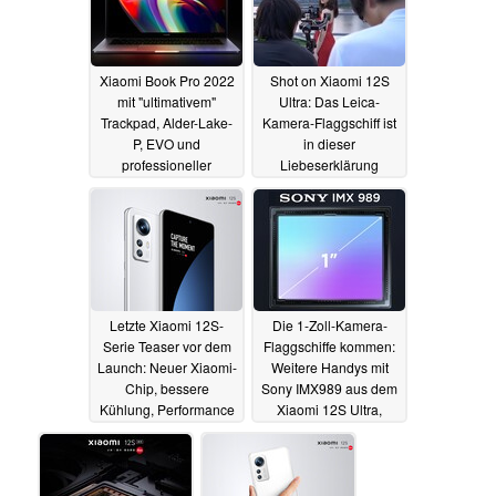
Xiaomi Book Pro 2022
Shot on Xiaomi 12S
mit "ultimativem"
Ultra: Das Leica-
Trackpad, Alder-Lake-
Kamera-Flaggschiff ist
P, EVO und
in dieser
professioneller
Liebeserklärung
Farbkalibrierung
Xiaomis an
Deutschland der
03.07.2022
heimliche Star
02.07.2022
Letzte Xiaomi 12S-
Die 1-Zoll-Kamera-
Serie Teaser vor dem
Flaggschiffe kommen:
Launch: Neuer Xiaomi-
Weitere Handys mit
Chip, bessere
Sony IMX989 aus dem
Kühlung, Performance
Xiaomi 12S Ultra,
und Effizienz
potentiell auch ein
02.07.2022
Xperia Pro-G
30.06.2022