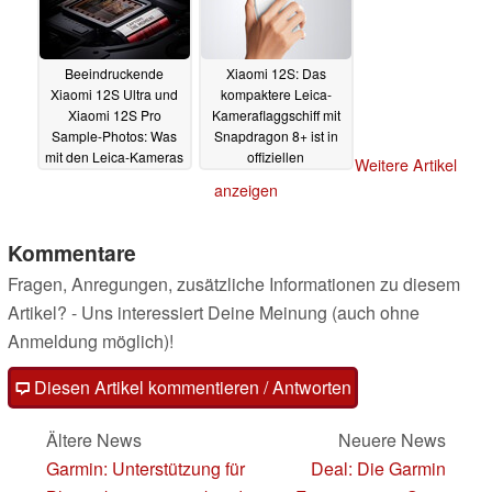
Beeindruckende
Xiaomi 12S: Das
Xiaomi 12S Ultra und
kompaktere Leica-
Xiaomi 12S Pro
Kameraflaggschiff mit
Sample-Photos: Was
Snapdragon 8+ ist in
mit den Leica-Kameras
offiziellen
Weitere Artikel
alles möglich sein wird
Renderbildern zu
anzeigen
sehen
30.06.2022
29.06.2022
Kommentare
Fragen, Anregungen, zusätzliche Informationen zu diesem
Artikel? - Uns interessiert Deine Meinung (auch ohne
Anmeldung möglich)!
Diesen Artikel kommentieren / Antworten
Ältere News
Neuere News
Garmin: Unterstützung für
Deal: Die Garmin