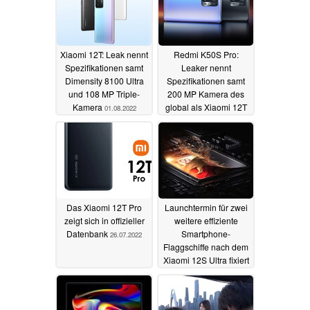
Xiaomi 12T: Leak nennt
Redmi K50S Pro:
Spezifikationen samt
Leaker nennt
Dimensity 8100 Ultra
Spezifikationen samt
und 108 MP Triple-
200 MP Kamera des
Kamera
global als Xiaomi 12T
01.08.2022
Pro startenden
Flaggschiffs
27.07.2022
Das Xiaomi 12T Pro
Launchtermin für zwei
zeigt sich in offizieller
weitere effiziente
Datenbank
Smartphone-
26.07.2022
Flaggschiffe nach dem
Xiaomi 12S Ultra fixiert
04.07.2022