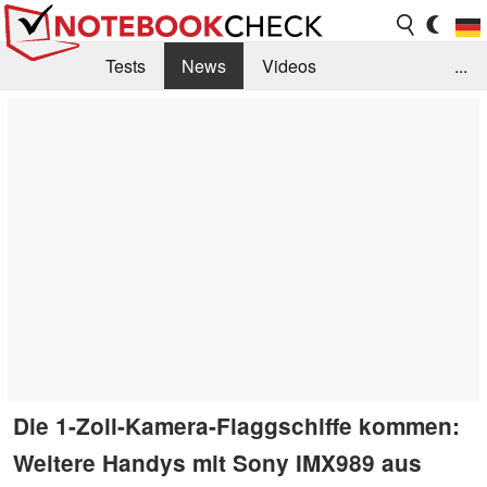
Tests
News
Videos
...
Benchmarks & Tech
Externe Tests
Kaufberatung
Deals
Suche
Jobs
Forum
Die 1-Zoll-Kamera-Flaggschiffe kommen:
Weitere Handys mit Sony IMX989 aus