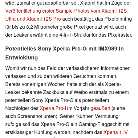
wird, zumal er gut adaptierbar sei. Xiaomi hat im Zuge der
Veröffentlichung erster Sample-Photos vom Xiaomi 12S
Ultra und Xiaomi 12S Pro
auch bestätigt, das Pixelbinning
für bis zu 3,2 Mikrometer große Pixel genutzt wird, auch
der Leaker erwähnt eine 4-in-1-Struktur für das Pixelraster.
Potentielles Sony Xperia Pro-G mit IMX989 in
Entwicklung
Womit wir nun das Feld der verlässlicheren Informationen
verlassen und zu den wilderen Gerüchten kommen.
Bereits vor einigen Wochen hatte sich der als Xperia-
Leaker bekannte Zackbuks auf Weibo erstmals zu einem
potentiellen Sony Xperia Pro-G als potentiellem
Nachfolger des
Xperia Pro-I
im Vorjahr
geäußert
(siehe
auch Screenshot unten). Seiner "kühnen Vermutung"
zufolge soll das Xperia Pro-G ein Gaming-Flaggschiff mit
erstklassiger Kühlung werden, nachdem das
Xperia 1 IV