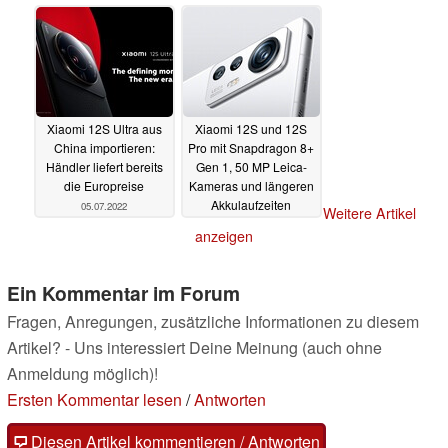
06.07.2022
Xiaomi 12S Ultra aus
Xiaomi 12S und 12S
China importieren:
Pro mit Snapdragon 8+
Händler liefert bereits
Gen 1, 50 MP Leica-
die Europreise
Kameras und längeren
Akkulaufzeiten
05.07.2022
Weitere Artikel
vorgestellt
04.07.2022
anzeigen
Ein Kommentar im Forum
Fragen, Anregungen, zusätzliche Informationen zu diesem
Artikel? - Uns interessiert Deine Meinung (auch ohne
Anmeldung möglich)!
Ersten Kommentar lesen
/
Antworten
Diesen Artikel kommentieren / Antworten