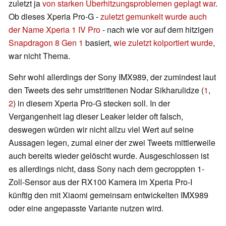
zuletzt ja
von starken Überhitzungsproblemen geplagt war
.
Ob dieses Xperia Pro-G -
zuletzt gemunkelt wurde auch
der Name Xperia 1 IV Pro
- nach wie vor auf dem hitzigen
Snapdragon 8 Gen 1
basiert,
wie zuletzt kolportiert wurde
,
war nicht Thema.
Sehr wohl allerdings der Sony IMX989, der zumindest laut
den Tweets des sehr umstrittenen Nodar Sikharulidze (
1
,
2
) in diesem Xperia Pro-G stecken soll. In der
Vergangenheit lag dieser Leaker leider oft falsch,
deswegen würden wir nicht allzu viel Wert auf seine
Aussagen legen, zumal einer der zwei Tweets mittlerweile
auch bereits wieder gelöscht wurde. Ausgeschlossen ist
es allerdings nicht, dass Sony nach dem gecroppten 1-
Zoll-Sensor aus der RX100 Kamera im Xperia Pro-I
künftig den mit Xiaomi gemeinsam entwickelten IMX989
oder eine angepasste Variante nutzen wird.