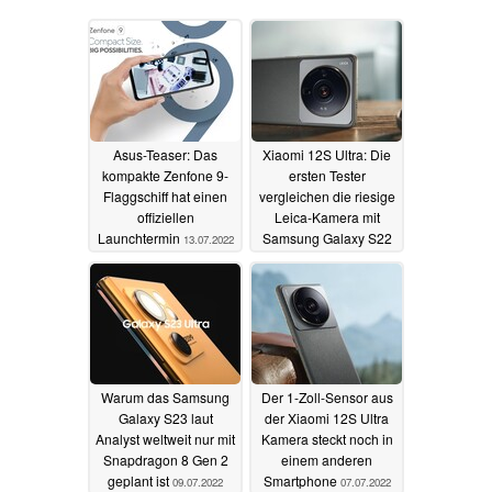
Asus-Teaser: Das
Xiaomi 12S Ultra: Die
kompakte Zenfone 9-
ersten Tester
Flaggschiff hat einen
vergleichen die riesige
offiziellen
Leica-Kamera mit
Launchtermin
Samsung Galaxy S22
13.07.2022
Ultra, Apple iPhone 13
Pro, Google Pixel 6 Pro
und Vivo X80 Pro
09.07.2022
Warum das Samsung
Der 1-Zoll-Sensor aus
Galaxy S23 laut
der Xiaomi 12S Ultra
Analyst weltweit nur mit
Kamera steckt noch in
Snapdragon 8 Gen 2
einem anderen
geplant ist
Smartphone
09.07.2022
07.07.2022