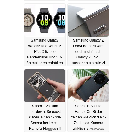
Samsung Galaxy
Samsung Galaxy Z
Watch5 und Watch 5
Fold4 Kamera wird
Pro: Offizielle
doch mehr nach
Renderbilder und 3D-
Galaxy Z Fold3
Animationen enthüllen
aussehen als zuletzt
alle Details
vermutet
07.07.2022
06.07.2022
Xiaomi 12s Ultra
Xiaomi 12S Ultra:
Teardown: So packt
Hands-On-Bilder
Xiaomi einen 1-Zoll-
zeigen wie dick die 1-
Sensor ins Leica-
Zoll Leica-Kamera
Kamera-Flaggschiff
wirklich ist
05.07.2022