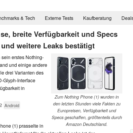
nchmarks & Tech
Externe Tests
Kaufberatung
Deal
se, breite Verfügbarkeit und Specs
nd weitere Leaks bestätigt
sein erstes Nothing-
and und einige andere
le drei Varianten des
-Glyph-Interface
ügbarkeit in
Zum Nothing Phone (1) wurden in
den letzten Stunden viele Fakten zu
2
Android
Europreisen, Verfügbarkeit und
Specs geschaffen, größtenteils durch
Amazon Deutschland.
hone (1) prasselte in