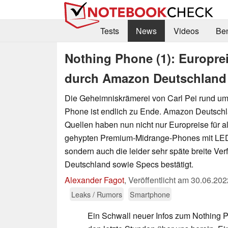
Tests
News
Videos
Be
Nothing Phone (1): Europrei
durch Amazon Deutschland u
Die Geheimniskrämerei von Carl Pei rund um 
Phone ist endlich zu Ende. Amazon Deutschl
Quellen haben nun nicht nur Europreise für al
gehypten Premium-Midrange-Phones mit LED
sondern auch die leider sehr späte breite Verf
Deutschland sowie Specs bestätigt.
Alexander Fagot
,
Veröffentlicht am
30.06.202
Leaks / Rumors
Smartphone
Ein Schwall neuer Infos zum Nothing P