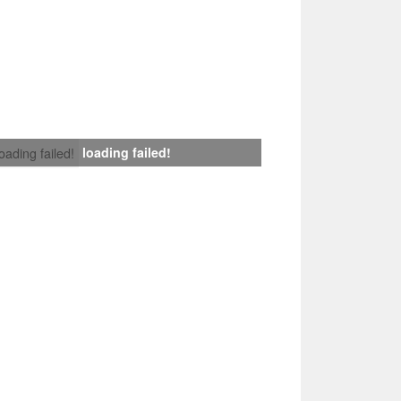
loading failed!
loading failed!