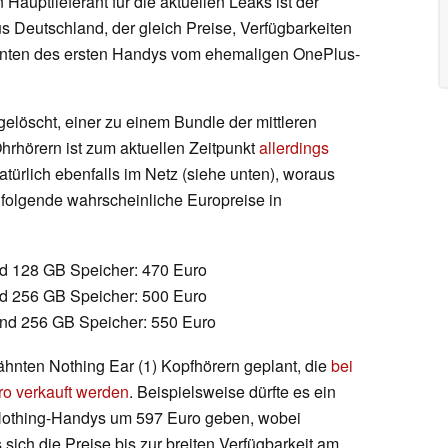
 Hauptlieferant für die aktuellen Leaks ist der
 Deutschland, der gleich Preise, Verfügbarkeiten
rianten des ersten Handys vom ehemaligen OnePlus-
gelöscht, einer zu einem Bundle der mittleren
hrhörern ist zum aktuellen Zeitpunkt
allerdings
atürlich ebenfalls im Netz (siehe unten), woraus
 folgende wahrscheinliche Europreise in
d 128 GB Speicher: 470 Euro
d 256 GB Speicher: 500 Euro
nd 256 GB Speicher: 550 Euro
hnten Nothing Ear (1) Kopfhörern geplant, die
bei
ro verkauft werden
. Beispielsweise dürfte es ein
 Nothing-Handys um 597 Euro geben, wobei
s sich die Preise bis zur breiten Verfügbarkeit am