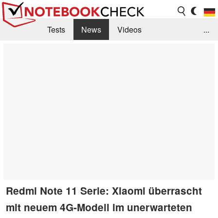
Tests
News
Videos
...
Benchmarks & Tech
Externe Tests
Kaufberatung
Deals
Suche
Jobs
Forum
Redmi Note 11 Serie: Xiaomi überrascht
mit neuem 4G-Modell im unerwarteten