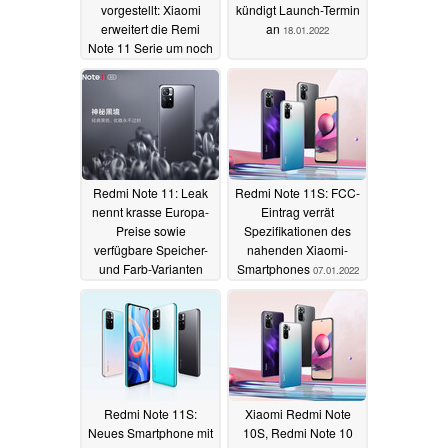
vorgestellt: Xiaomi
kündigt Launch-Termin
erweitert die Remi
an
18.01.2022
Note 11 Serie um noch
zwei Modelle
01.03.2022
Redmi Note 11: Leak
Redmi Note 11S: FCC-
nennt krasse Europa-
Eintrag verrät
Preise sowie
Spezifikationen des
verfügbare Speicher-
nahenden Xiaomi-
und Farb-Varianten
Smartphones
07.01.2022
14.01.2022
Redmi Note 11S:
Xiaomi Redmi Note
Neues Smartphone mit
10S, Redmi Note 10