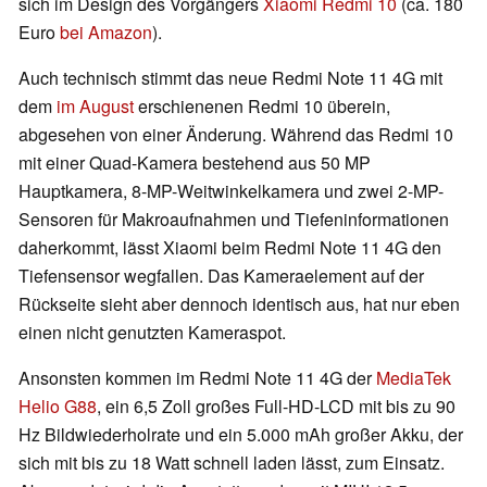
sich im Design des Vorgängers
Xiaomi Redmi 10
(ca. 180
Euro
bei Amazon
).
Auch technisch stimmt das neue Redmi Note 11 4G mit
dem
im August
erschienenen Redmi 10 überein,
abgesehen von einer Änderung. Während das Redmi 10
mit einer Quad-Kamera bestehend aus 50 MP
Hauptkamera, 8-MP-Weitwinkelkamera und zwei 2-MP-
Sensoren für Makroaufnahmen und Tiefeninformationen
daherkommt, lässt Xiaomi beim Redmi Note 11 4G den
Tiefensensor wegfallen. Das Kameraelement auf der
Rückseite sieht aber dennoch identisch aus, hat nur eben
einen nicht genutzten Kameraspot.
Ansonsten kommen im Redmi Note 11 4G der
MediaTek
Helio G88
, ein 6,5 Zoll großes Full-HD-LCD mit bis zu 90
Hz Bildwiederholrate und ein 5.000 mAh großer Akku, der
sich mit bis zu 18 Watt schnell laden lässt, zum Einsatz.