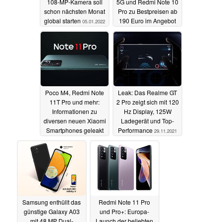
108-MP-Kamera soll
5G und Redmi Note 10
schon nächsten Monat
Pro zu Bestpreisen ab
global starten
190 Euro im Angebot
05.01.2022
14.12.2021
Poco M4, Redmi Note
Leak: Das Realme GT
11T Pro und mehr:
2 Pro zeigt sich mit 120
Informationen zu
Hz Display, 125W
diversen neuen Xiaomi
Ladegerät und Top-
Smartphones geleakt
Performance
29.11.2021
01.12.2021
Samsung enthüllt das
Redmi Note 11 Pro
günstige Galaxy A03
und Pro+: Europa-
mit 48 MP Dual-
Launch der beliebten