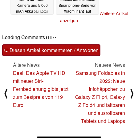
Kamera und 5.000
Smartphone-Serie von
mAh Akku
Xiaomi naht laut
26.11.2021
Weitere Artikel
Leaker
23.11.2021
anzeigen
Loading Comments
Diesen Artikel kommentieren / Antworten
Ältere News
Neuere News
Deal: Das Apple TV HD
Samsung Foldables in
mit neuer Siri-
2022: Neue
Fernbedienung gibts jetzt
Infohäppchen zu
⟨
⟩
zum Bestpreis von 119
Galaxy Z Flip4, Galaxy
Euro
Z Fold4 und faltbaren
und ausrollbaren
Tablets und Laptops