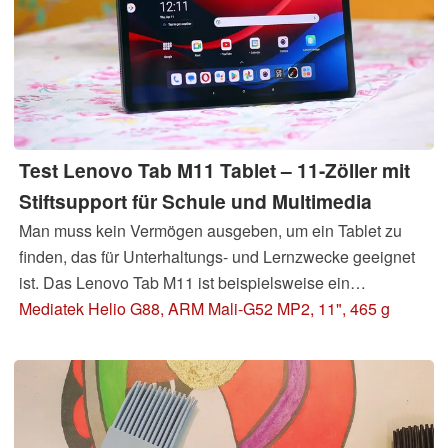
Test Lenovo Tab M11 Tablet – 11-Zöller mit
Stiftsupport für Schule und Multimedia
Man muss kein Vermögen ausgeben, um ein Tablet zu
finden, das für Unterhaltungs- und Lernzwecke geeignet
ist. Das Lenovo Tab M11 ist beispielsweise ein
geeigneter Kandidat. Im Test sehen wir nach, was neben
Mediatek Helio G88, ARM Mali-G52 MP2, 11", 465 g
dem großen Bildschirm, dem Metallgehäuse und gleich
vier Lautsprechern noch geboten ist.