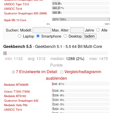
376 6%
UNISOC Tiger T310
380.2 7%
UNISOC T618
386 8%
Qualcomm Snapdragon 835 (8998)
...
2974 735%
Apple M5 10-Core
0%
100%
Suchen:
Modell:
Max. Alter:
Jahre
Alle
Laptop
Smartphone
Desktop
Geekbench 5.5
- Geekbench 5.1 - 5.5 64 Bit Multi-Core
min: 1132 avg: 1312 median:
1288 (2%)
max: 1475
Punkte
7 Einzelwerte im Detail
Vergleichsdiagramm
+
-
ausblenden
248 -81%
Mediatek MT6580M
...
1206 -8%
Unisoc T7200 (T606)
1208 -8%
Mediatek MT8183
1233 -6%
Qualcomm Snapdragon 632
1240 -5%
Mediatek Helio P65
1264 -4%
UNISOC T610