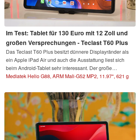
Im Test: Tablet für 130 Euro mit 12 Zoll und
großen Versprechungen - Teclast T60 Plus
Das Teclast T60 Plus besitzt dünnere Displayränder als
ein Apple iPad Air und auch die Ausstattung liest sich
beim Android-Tablet sehr interessant. Der große
Bildschirm wird mit Stereo-Sound, einer
Mediatek Helio G88, ARM Mali-G52 MP2, 11.97", 621 g
Mobilfunkunterstützung, einer Speichererweiterung und
sogar einem Klinkenanschluss kombiniert.