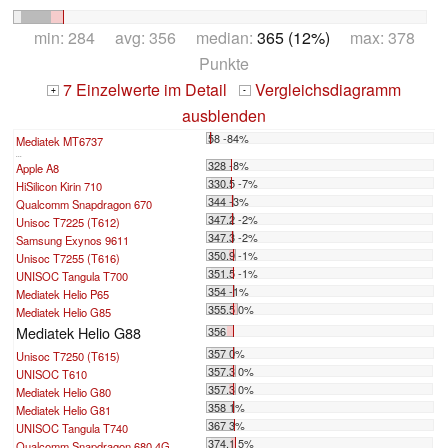
min: 284 avg: 356 median:
365 (12%)
max: 378
Punkte
7 Einzelwerte im Detail
Vergleichsdiagramm
+
-
ausblenden
58 -84%
Mediatek MT6737
...
328 -8%
Apple A8
330.5 -7%
HiSilicon Kirin 710
344 -3%
Qualcomm Snapdragon 670
347.2 -2%
Unisoc T7225 (T612)
347.3 -2%
Samsung Exynos 9611
350.9 -1%
Unisoc T7255 (T616)
351.5 -1%
UNISOC Tangula T700
354 -1%
Mediatek Helio P65
355.5 0%
Mediatek Helio G85
Mediatek Helio G88
356
357 0%
Unisoc T7250 (T615)
357.3 0%
UNISOC T610
357.3 0%
Mediatek Helio G80
358 1%
Mediatek Helio G81
367 3%
UNISOC Tangula T740
374.1 5%
Qualcomm Snapdragon 680 4G