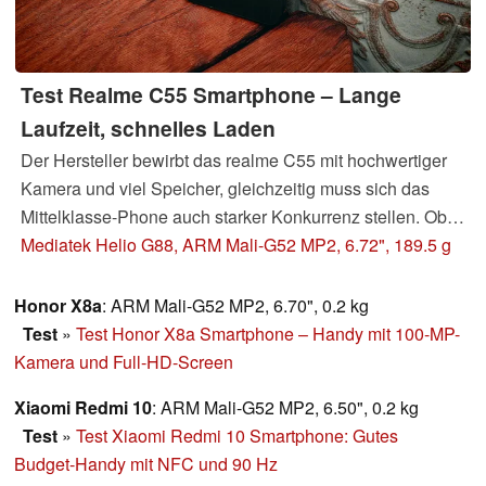
Test Realme C55 Smartphone – Lange
Laufzeit, schnelles Laden
Der Hersteller bewirbt das realme C55 mit hochwertiger
Kamera und viel Speicher, gleichzeitig muss sich das
Mittelklasse-Phone auch starker Konkurrenz stellen. Ob
es herausstechen kann, das klären wir im Test.
Mediatek Helio G88, ARM Mali-G52 MP2, 6.72", 189.5 g
Honor X8a
: ARM Mali-G52 MP2, 6.70", 0.2 kg
Test
»
Test Honor X8a Smartphone – Handy mit 100-MP-
Kamera und Full-HD-Screen
Xiaomi Redmi 10
: ARM Mali-G52 MP2, 6.50", 0.2 kg
Test
»
Test Xiaomi Redmi 10 Smartphone: Gutes
Budget-Handy mit NFC und 90 Hz