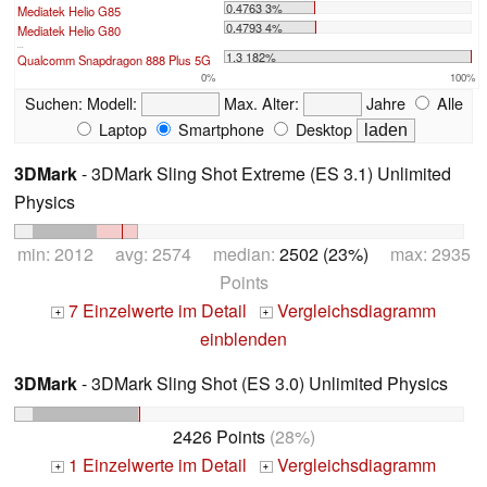
0.4763 3%
Mediatek Helio G85
0.4793 4%
Mediatek Helio G80
...
1.3 182%
Qualcomm Snapdragon 888 Plus 5G
0%
100%
Suchen:
Modell:
Max. Alter:
Jahre
Alle
Laptop
Smartphone
Desktop
3DMark
- 3DMark Sling Shot Extreme (ES 3.1) Unlimited
Physics
min: 2012 avg: 2574 median:
2502 (23%)
max: 2935
Points
7 Einzelwerte im Detail
Vergleichsdiagramm
+
+
einblenden
3DMark
- 3DMark Sling Shot (ES 3.0) Unlimited Physics
2426 Points
(28%)
1 Einzelwerte im Detail
Vergleichsdiagramm
+
+