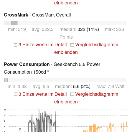
einblenden
CrossMark
- CrossMark Overall
min: 319 avg: 322.3 median:
322 (11%)
max: 326
Points
3 Einzelwerte im Detail
Vergleichsdiagramm
+
+
einblenden
Power Consumption
- Geekbench 5.5 Power
Consumption 150cd *
min: 3.38 avg: 5.5 median:
5.5 (2%)
max: 7.6 Watt
3 Einzelwerte im Detail
Vergleichsdiagramm
+
+
einblenden
11
10
9
8
7