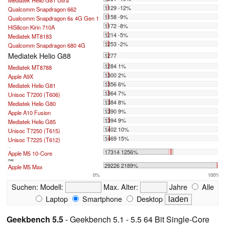
1129 -12%
Qualcomm Snapdragon 662
1158 -9%
Qualcomm Snapdragon 6s 4G Gen 1
1172 -8%
HiSilicon Kirin 710A
1214 -5%
Mediatek MT8183
1253 -2%
Qualcomm Snapdragon 680 4G
Mediatek Helio G88
1277
1284 1%
Mediatek MT8788
1300 2%
Apple A9X
1356 6%
Mediatek Helio G81
1364 7%
Unisoc T7200 (T606)
1384 8%
Mediatek Helio G80
1390 9%
Apple A10 Fusion
1394 9%
Mediatek Helio G85
1402 10%
Unisoc T7250 (T615)
1469 15%
Unisoc T7225 (T612)
...
17314 1256%
Apple M5 10-Core
max:
29226 2189%
Apple M5 Max
0%
100%
Suchen:
Modell:
Max. Alter:
Jahre
Alle
Laptop
Smartphone
Desktop
Geekbench 5.5
- Geekbench 5.1 - 5.5 64 Bit Single-Core