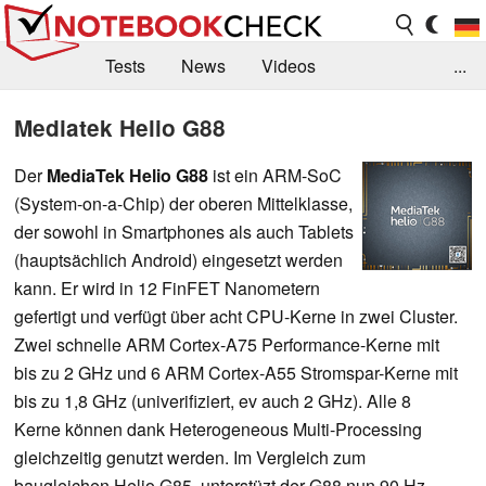
Tests
News
Videos
...
Benchmarks & Tech
Externe Tests
Mediatek Helio G88
Kaufberatung
Deals
Suche
Jobs
Der
MediaTek Helio G88
ist ein ARM-SoC
(System-on-a-Chip) der oberen Mittelklasse,
Forum
der sowohl in Smartphones als auch Tablets
(hauptsächlich Android) eingesetzt werden
kann. Er wird in 12 FinFET Nanometern
gefertigt und verfügt über acht CPU-Kerne in zwei Cluster.
Zwei schnelle ARM Cortex-A75 Performance-Kerne mit
bis zu 2 GHz und 6 ARM Cortex-A55 Stromspar-Kerne mit
bis zu 1,8 GHz (univerifiziert, ev auch 2 GHz). Alle 8
Kerne können dank Heterogeneous Multi-Processing
gleichzeitig genutzt werden. Im Vergleich zum
baugleichen Helio G85, unterstüzt der G88 nun 90 Hz