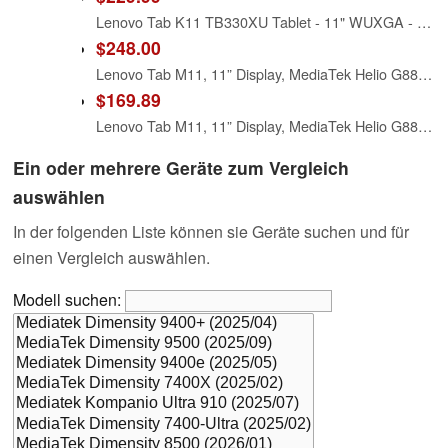
Lenovo Tab K11 TB330XU Tablet - 11" WUXGA - MediaTek MT6769H Helio G88 (12 nm) Octa-core - 8 GB - 128 GB Storage - Android 13-4G - Luna Gray
$248.00
Lenovo Tab M11, 11” Display, MediaTek Helio G88 Octa-Core, 4GB RAM, 64GB SSD, 1920x1200 px, Ambient Light-Sensor, 10 Hour Battery, Comes w/Pen, Luna Grey
$169.89
Lenovo Tab M11, 11” Display, MediaTek Helio G88 Octa-Core, 4GB RAM, 64GB SSD, 1920x1200 px, Ambient Light-Sensor, 10 Hour Battery, Comes w/Pen, Luna Grey (Renewed)
Ein oder mehrere Geräte zum Vergleich
auswählen
In der folgenden Liste können sie Geräte suchen und für
einen Vergleich auswählen.
Modell suchen: