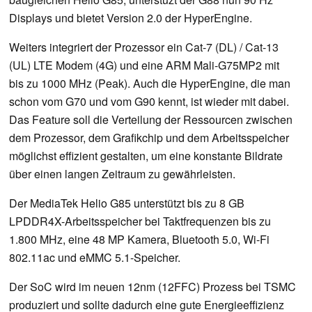
Displays und bietet Version 2.0 der HyperEngine.
Weiters integriert der Prozessor ein Cat-7 (DL) / Cat-13
(UL) LTE Modem (4G) und eine ARM Mali-G75MP2 mit
bis zu 1000 MHz (Peak). Auch die HyperEngine, die man
schon vom G70 und vom G90 kennt, ist wieder mit dabei.
Das Feature soll die Verteilung der Ressourcen zwischen
dem Prozessor, dem Grafikchip und dem Arbeitsspeicher
möglichst effizient gestalten, um eine konstante Bildrate
über einen langen Zeitraum zu gewährleisten.
Der MediaTek Helio G85 unterstützt bis zu 8 GB
LPDDR4X-Arbeitsspeicher bei Taktfrequenzen bis zu
1.800 MHz, eine 48 MP Kamera, Bluetooth 5.0, Wi-Fi
802.11ac und eMMC 5.1-Speicher.
Der SoC wird im neuen 12nm (12FFC) Prozess bei TSMC
produziert und sollte dadurch eine gute Energieeffizienz