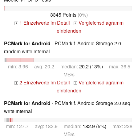
3345 Points
(0%)
1 Einzelwerte im Detail
Vergleichsdiagramm
+
+
einblenden
PCMark for Android
- PCMark f. Android Storage 2.0
random write internal
min: 3.96 avg: 20.2 median:
20.2 (13%)
max: 36.5
MB/s
2 Einzelwerte im Detail
Vergleichsdiagramm
+
+
einblenden
PCMark for Android
- PCMark f. Android Storage 2.0 seq
write internal
min: 127.7 avg: 182.9 median:
182.9 (5%)
max: 238
MB/s