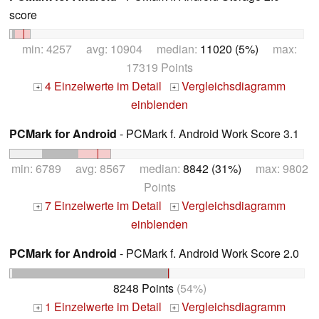
score
min: 4257 avg: 10904 median:
11020 (5%)
max:
17319 Points
4 Einzelwerte im Detail
Vergleichsdiagramm
+
+
einblenden
PCMark for Android
- PCMark f. Android Work Score 3.1
min: 6789 avg: 8567 median:
8842 (31%)
max: 9802
Points
7 Einzelwerte im Detail
Vergleichsdiagramm
+
+
einblenden
PCMark for Android
- PCMark f. Android Work Score 2.0
8248 Points
(54%)
1 Einzelwerte im Detail
Vergleichsdiagramm
+
+