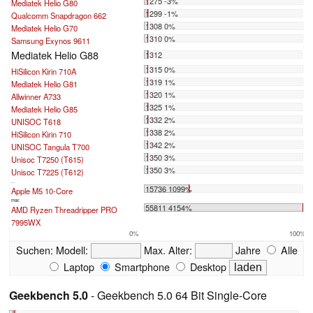
1275 -3%
Mediatek Helio G80
1299 -1%
Qualcomm Snapdragon 662
1308 0%
Mediatek Helio G70
1310 0%
Samsung Exynos 9611
Mediatek Helio G88
1312
1315 0%
HiSilicon Kirin 710A
1319 1%
Mediatek Helio G81
1320 1%
Allwinner A733
1325 1%
Mediatek Helio G85
1332 2%
UNISOC T618
1338 2%
HiSilicon Kirin 710
1342 2%
UNISOC Tangula T700
1350 3%
Unisoc T7250 (T615)
1350 3%
Unisoc T7225 (T612)
...
15736 1099%
Apple M5 10-Core
max:
55811 4154%
AMD Ryzen Threadripper PRO
7995WX
0%
100%
Suchen:
Modell:
Max. Alter:
Jahre
Alle
Laptop
Smartphone
Desktop
Geekbench 5.0
- Geekbench 5.0 64 Bit Single-Core