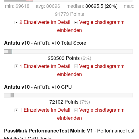
min: 69618 avg: 80696 median:
80695.5 (20%)
max:
91773 Points
2 Einzelwerte im Detail
Vergleichsdiagramm
+
+
einblenden
Antutu v10
- AnTuTu v10 Total Score
250503 Points
(6%)
1 Einzelwerte im Detail
Vergleichsdiagramm
+
+
einblenden
Antutu v10
- AnTuTu v10 CPU
72102 Points
(7%)
1 Einzelwerte im Detail
Vergleichsdiagramm
+
+
einblenden
PassMark PerformanceTest Mobile V1
- PerformanceTest
Mobile V1 CPU Tests