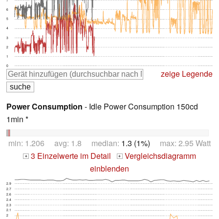
6
5
4
3
2
1
0
zeige Legende
Power Consumption
- Idle Power Consumption 150cd
1min *
min: 1.206 avg: 1.8 median:
1.3 (1%)
max: 2.95 Watt
3 Einzelwerte im Detail
Vergleichsdiagramm
+
+
einblenden
2.9
2.7
2.6
2.4
2.3
2.1
2