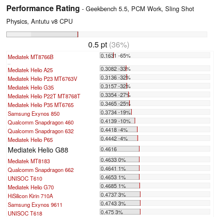
Performance Rating
- Geekbench 5.5, PCM Work, Sling Shot
Physics, Antutu v8 CPU
0.5 pt
(36%)
0.1631 -65%
Mediatek MT8766B
...
0.3082 -33%
Mediatek Helio A25
0.3136 -32%
Mediatek Helio P23 MT6763V
0.3157 -32%
Mediatek Helio G35
0.3354 -27%
Mediatek Helio P22T MT8768T
0.3465 -25%
Mediatek Helio P35 MT6765
0.3734 -19%
Samsung Exynos 850
0.4139 -10%
Qualcomm Snapdragon 460
0.4418 -4%
Qualcomm Snapdragon 632
0.4442 -4%
Mediatek Helio P65
Mediatek Helio G88
0.4616
0.4633 0%
Mediatek MT8183
0.4641 1%
Qualcomm Snapdragon 662
0.4653 1%
UNISOC T610
0.4685 1%
Mediatek Helio G70
0.4737 3%
HiSilicon Kirin 710A
0.4743 3%
Samsung Exynos 9611
0.475 3%
UNISOC T618