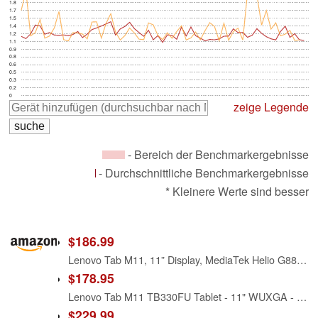
1.8
1.7
1.5
1.4
1.2
1.1
0.9
0.8
0.6
0.5
0.3
0.2
0
zeige Legende
- Bereich der Benchmarkergebnisse
- Durchschnittliche Benchmarkergebnisse
* Kleinere Werte sind besser
$186.99
Lenovo Tab M11, 11” Display, MediaTek Helio G88 Octa-Core, 4GB RAM, 128GB SSD, 1920x1200 px, Ambient Light-Sensor, 10 Hour Battery, Comes w/Folio Case, Luna Grey
$178.95
Lenovo Tab M11 TB330FU Tablet - 11" WUXGA - MediaTek MT6769H Helio G88 (12 nm) Octa-core - 4 GB - 128 GB Storage - Android 13 - Luna Gray - Cortex A75 Dual-core (2 Core) 2 GHz + Cortex A55 Hexa- (6 Co
$229.99