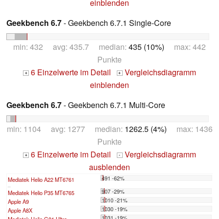
einblenden
Geekbench 6.7
- Geekbench 6.7.1 Single-Core
min: 432 avg: 435.7 median:
435 (10%)
max: 442
Punkte
6 Einzelwerte im Detail
Vergleichsdiagramm
+
+
einblenden
Geekbench 6.7
- Geekbench 6.7.1 Multi-Core
min: 1104 avg: 1277 median:
1262.5 (4%)
max: 1436
Punkte
6 Einzelwerte im Detail
Vergleichsdiagramm
+
-
ausblenden
491 -62%
Mediatek Helio A22 MT6761
...
907 -29%
Mediatek Helio P35 MT6765
1010 -21%
Apple A9
1030 -19%
Apple A8X
1031 -19%
Mediatek Helio G81 Ultra