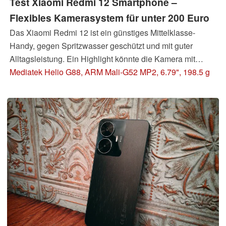
Test Xiaomi Redmi 12 Smartphone –
Flexibles Kamerasystem für unter 200 Euro
Das Xiaomi Redmi 12 ist ein günstiges Mittelklasse-
Handy, gegen Spritzwasser geschützt und mit guter
Alltagsleistung. Ein Highlight könnte die Kamera mit
Weitwinkel- und Makrolinse sein, aber kann sie bei einem
Mediatek Helio G88, ARM Mali-G52 MP2, 6.79", 198.5 g
Preis von unter 200 Euro wirklich tolle Bilder machen?