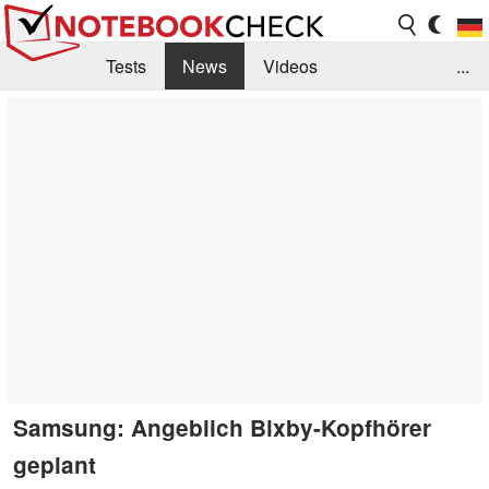
Tests
News
Videos
...
Benchmarks & Tech
Externe Tests
Kaufberatung
Deals
Suche
Jobs
Forum
Samsung: Angeblich Bixby-Kopfhörer
geplant