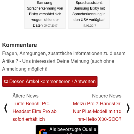
Samsung:
Sprachassistent:
Spracherkennung von
Samsung Bixby mit
Bixby verspätet sich
Spracherkennung in
wegen fehlender
den USA verfügbar
Daten
05.07.2017
17.06.2017
Kommentare
Fragen, Anregungen, zusätzliche Informationen zu diesem
Artikel? - Uns interessiert Deine Meinung (auch ohne
Anmeldung möglich)!
Diesen Artikel kommentieren / Antworten
Ältere News
Neuere News
Turtle Beach: PC-
Meizu Pro 7-HandsOn:
⟨
⟩
Headset Elite Pro ab
Nur Plus-Modell mit 10
sofort erhältlich
nm-Helio X30-SOC?
Als bevorzugte Quelle