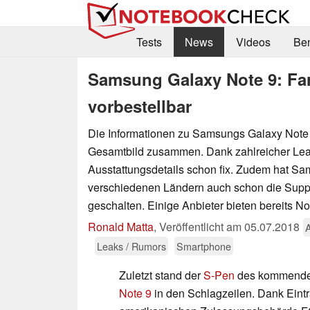
Tests
News
Videos
Be
Samsung Galaxy Note 9: Fa
vorbestellbar
Die Informationen zu Samsungs Galaxy Note 
Gesamtbild zusammen. Dank zahlreicher Lea
Ausstattungsdetails schon fix. Zudem hat Sa
verschiedenen Ländern auch schon die Suppo
geschalten. Einige Anbieter bieten bereits N
Ronald Matta
,
Veröffentlicht am
05.07.2018
Leaks / Rumors
Smartphone
Zuletzt stand der
S-Pen
des kommend
Note 9
in den Schlagzeilen. Dank Eint