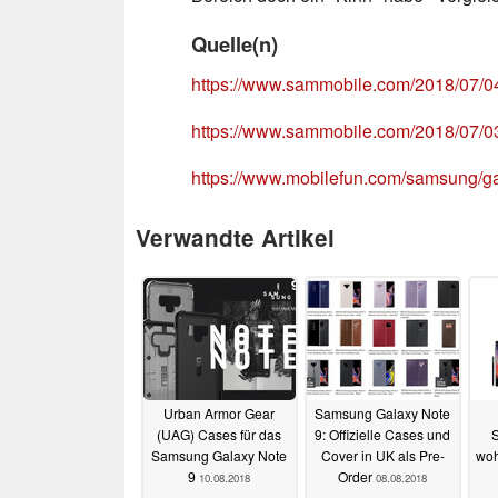
Quelle(n)
https://www.sammobile.com/2018/07/04
https://www.sammobile.com/2018/07/03
https://www.mobilefun.com/samsung/ga
Verwandte Artikel
Urban Armor Gear
Samsung Galaxy Note
(UAG) Cases für das
9: Offizielle Cases und
S
Samsung Galaxy Note
Cover in UK als Pre-
woh
9
Order
10.08.2018
08.08.2018