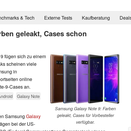
nchmarks & Tech
Externe Tests
Kaufberatung
Deal
rben geleakt, Cases schon
9 fügen sich zu einem
ks scheinen viele
msung in
rtseiten online
ote-9-Cases an.
Android
Galaxy Note
Samsung Galaxy Note 9: Farben
geleakt, Cases für Vorbesteller
en Samsung
Galaxy
verfügbar.
rägen bei der US-