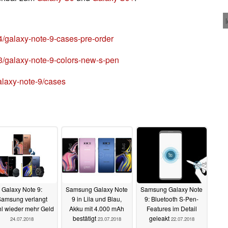
/galaxy-note-9-cases-pre-order
/galaxy-note-9-colors-new-s-pen
laxy-note-9/cases
Galaxy Note 9:
Samsung Galaxy Note
Samsung Galaxy Note
amsung verlangt
9 in Lila und Blau,
9: Bluetooth S-Pen-
l wieder mehr Geld
Akku mit 4.000 mAh
Features im Detail
bestätigt
geleakt
24.07.2018
23.07.2018
22.07.2018