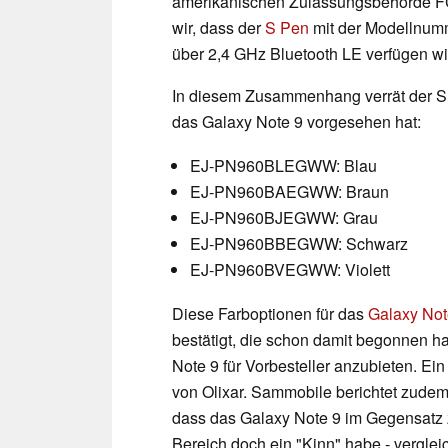
amerikanischen Zulassungsbehörde F
wir, dass der
S Pen
mit der Modellnu
über 2,4 GHz Bluetooth LE verfügen wi
In diesem Zusammenhang verrät der S
das Galaxy Note 9 vorgesehen hat:
EJ-PN960BLEGWW: Blau
EJ-PN960BAEGWW: Braun
EJ-PN960BJEGWW: Grau
EJ-PN960BBEGWW: Schwarz
EJ-PN960BVEGWW: Violett
Diese Farboptionen für das
Galaxy Not
bestätigt, die schon damit begonnen h
Note 9 für Vorbesteller anzubieten. Ei
von Olixar. Sammobile berichtet zudem,
dass das Galaxy Note 9 im Gegensatz z
Bereich doch ein "Kinn" habe - vergle