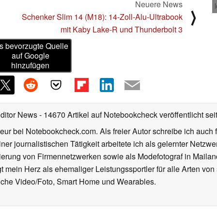
Neuere News
⟩
Schenker Slim 14 (M18): 14-Zoll-Alu-Ultrabook
mit Kaby Lake-R und Thunderbolt 3
s bevorzugte Quelle
auf Google
hinzufügen
Editor News
- 14670 Artikel auf Notebookcheck veröffentlicht
sei
eur bei Notebookcheck.com. Als freier Autor schreibe ich auch 
ner journalistischen Tätigkeit arbeitete ich als gelernter Netzw
ierung von Firmennetzwerken sowie als Modefotograf in Mailan
 mein Herz als ehemaliger Leistungssportler für alle Arten von
reiche Video/Foto, Smart Home und Wearables.