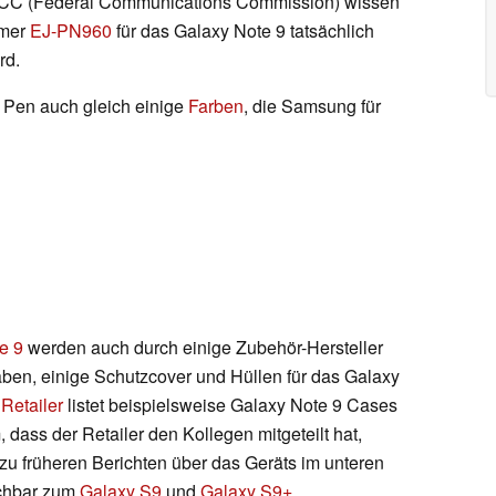
CC (Federal Communications Commission) wissen
mmer
EJ-PN960
für das Galaxy Note 9 tatsächlich
rd.
 Pen auch gleich einige
Farben
, die Samsung für
e 9
werden auch durch einige Zubehör-Hersteller
aben, einige Schutzcover und Hüllen für das Galaxy
n
Retailer
listet beispielsweise Galaxy Note 9 Cases
 dass der Retailer den Kollegen mitgeteilt hat,
u früheren Berichten über das Geräts im unteren
ichbar zum
Galaxy S9
und
Galaxy S9+
.