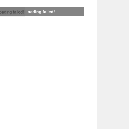
loading failed!
loading failed!