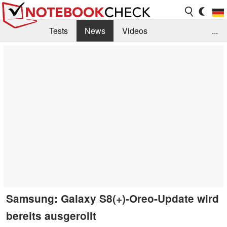
Tests
News
Videos
...
Benchmarks & Tech
Externe Tests
Kaufberatung
Deals
Suche
Jobs
Forum
Samsung: Galaxy S8(+)-Oreo-Update wird
bereits ausgerollt