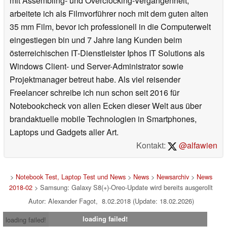
mit Assembling- und Overclocking-Vergangenheit,
arbeitete ich als Filmvorführer noch mit dem guten alten
35 mm Film, bevor ich professionell in die Computerwelt
eingestiegen bin und 7 Jahre lang Kunden beim
österreichischen IT-Dienstleister Iphos IT Solutions als
Windows Client- und Server-Administrator sowie
Projektmanager betreut habe. Als viel reisender
Freelancer schreibe ich nun schon seit 2016 für
Notebookcheck von allen Ecken dieser Welt aus über
brandaktuelle mobile Technologien in Smartphones,
Laptops und Gadgets aller Art.
Kontakt:
@alfawien
>
Notebook Test, Laptop Test und News
>
News
>
Newsarchiv
>
News
2018-02
> Samsung: Galaxy S8(+)-Oreo-Update wird bereits ausgerollt
Autor: Alexander Fagot, 8.02.2018 (Update: 18.02.2026)
loading failed!
loading failed!