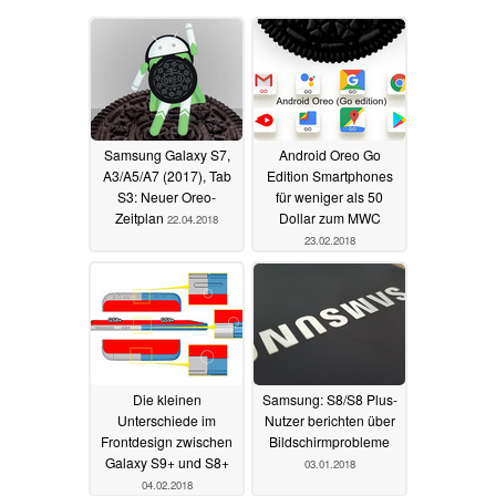
Samsung Galaxy S7,
Android Oreo Go
A3/A5/A7 (2017), Tab
Edition Smartphones
S3: Neuer Oreo-
für weniger als 50
Zeitplan
Dollar zum MWC
22.04.2018
23.02.2018
Die kleinen
Samsung: S8/S8 Plus-
Unterschiede im
Nutzer berichten über
Frontdesign zwischen
Bildschirmprobleme
Galaxy S9+ und S8+
03.01.2018
04.02.2018