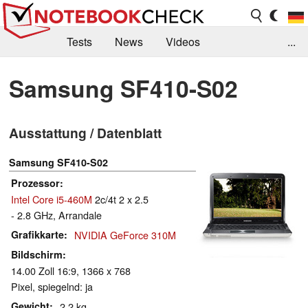
Tests
News
Videos
...
Benchmarks & Tech
Externe Tests
Samsung SF410-S02
Kaufberatung
Deals
Suche
Jobs
Ausstattung / Datenblatt
Forum
Samsung SF410-S02
Prozessor
Intel Core i5-460M
2c/4t 2 x 2.5
- 2.8 GHz, Arrandale
Grafikkarte
NVIDIA GeForce 310M
Bildschirm
14.00 Zoll 16:9, 1366 x 768
Pixel, spiegelnd: ja
Gewicht
2.2 kg