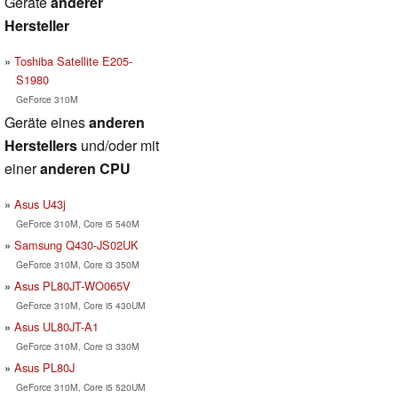
Geräte
anderer
Hersteller
Toshiba Satellite E205-
S1980
GeForce 310M
Geräte eines
anderen
Herstellers
und/oder mit
einer
anderen CPU
Asus U43j
GeForce 310M, Core i5 540M
Samsung Q430-JS02UK
GeForce 310M, Core i3 350M
Asus PL80JT-WO065V
GeForce 310M, Core i5 430UM
Asus UL80JT-A1
GeForce 310M, Core i3 330M
Asus PL80J
GeForce 310M, Core i5 520UM