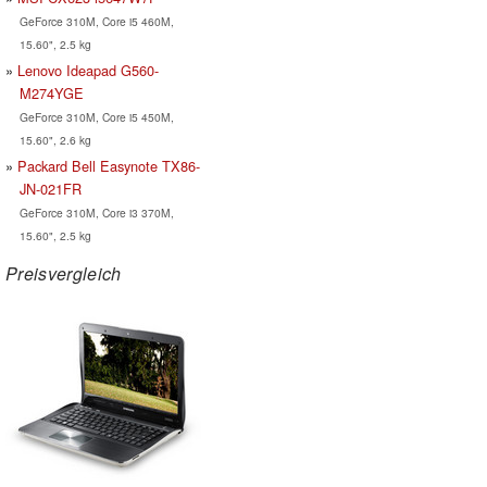
GeForce 310M, Core i5 460M,
15.60", 2.5 kg
Lenovo Ideapad G560-
M274YGE
GeForce 310M, Core i5 450M,
15.60", 2.6 kg
Packard Bell Easynote TX86-
JN-021FR
GeForce 310M, Core i3 370M,
15.60", 2.5 kg
Preisvergleich