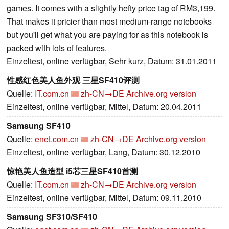
games. It comes with a slightly hefty price tag of RM3,199.
That makes it pricier than most medium-range notebooks
but you'll get what you are paying for as this notebook is
packed with lots of features.
Einzeltest, online verfügbar, Sehr kurz, Datum: 31.01.2011
性感红色美人鱼外观 三星SF410评测
Quelle:
IT.com.cn
zh-CN→DE
Archive.org version
Einzeltest, online verfügbar, Mittel, Datum: 20.04.2011
Samsung SF410
Quelle:
enet.com.cn
zh-CN→DE
Archive.org version
Einzeltest, online verfügbar, Lang, Datum: 30.12.2010
惊艳美人鱼造型 i5芯三星SF410首测
Quelle:
IT.com.cn
zh-CN→DE
Archive.org version
Einzeltest, online verfügbar, Mittel, Datum: 09.11.2010
Samsung SF310/SF410