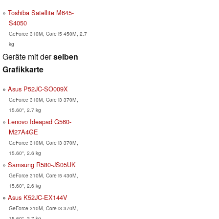
Toshiba Satellite M645-
S4050
GeForce 310M, Core i5 450M, 2.7
kg
Geräte mit der
selben
Grafikkarte
Asus P52JC-SO009X
GeForce 310M, Core i3 370M,
15.60", 2.7 kg
Lenovo Ideapad G560-
M27A4GE
GeForce 310M, Core i3 370M,
15.60", 2.6 kg
Samsung R580-JS05UK
GeForce 310M, Core i5 430M,
15.60", 2.6 kg
Asus K52JC-EX144V
GeForce 310M, Core i3 370M,
15.60", 2.7 kg