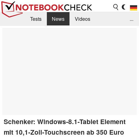
Tests
News
Videos
...
Benchmarks & Tech
Externe Tests
Kaufberatung
Deals
Suche
Jobs
Forum
Schenker: Windows-8.1-Tablet Element
mit 10,1-Zoll-Touchscreen ab 350 Euro