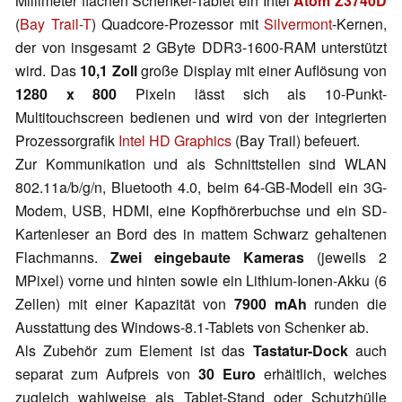
Millimeter flachen Schenker-Tablet ein Intel
Atom Z3740D
(
Bay Trail-T
) Quadcore-Prozessor mit
Silvermont
-Kernen,
der von insgesamt 2 GByte DDR3-1600-RAM unterstützt
wird. Das
10,1 Zoll
große Display mit einer Auflösung von
1280 x 800
Pixeln lässt sich als 10-Punkt-
Multitouchscreen bedienen und wird von der integrierten
Prozessorgrafik
Intel HD Graphics
(Bay Trail) befeuert.
Zur Kommunikation und als Schnittstellen sind WLAN
802.11a/b/g/n, Bluetooth 4.0, beim 64-GB-Modell ein 3G-
Modem, USB, HDMI, eine Kopfhörerbuchse und ein SD-
Kartenleser an Bord des in mattem Schwarz gehaltenen
Flachmanns.
Zwei eingebaute Kameras
(jeweils 2
MPixel) vorne und hinten sowie ein Lithium-Ionen-Akku (6
Zellen) mit einer Kapazität von
7900 mAh
runden die
Ausstattung des Windows-8.1-Tablets von Schenker ab.
Als Zubehör zum Element ist das
Tastatur-Dock
auch
separat zum Aufpreis von
30 Euro
erhältlich, welches
zugleich wahlweise als Tablet-Stand oder Schutzhülle