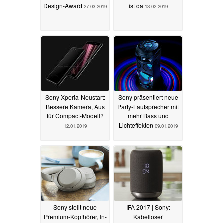
Design-Award
ist da
27.03.2019
13.02.2019
Sony Xperia-Neustart:
Sony präsentiert neue
Bessere Kamera, Aus
Party-Lautsprecher mit
für Compact-Modell?
mehr Bass und
Lichteffekten
12.01.2019
09.01.2019
Sony stellt neue
IFA 2017 | Sony:
Premium-Kopfhörer, In-
Kabelloser