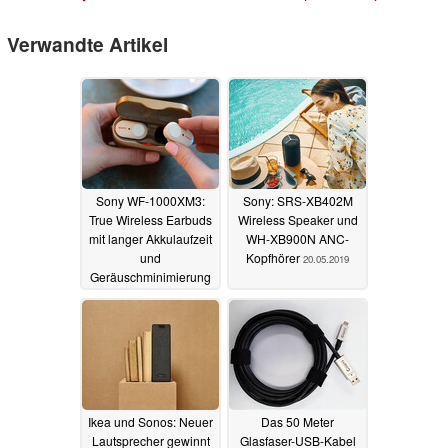
Verwandte Artikel
Sony WF-1000XM3:
Sony: SRS-XB402M
True Wireless Earbuds
Wireless Speaker und
mit langer Akkulaufzeit
WH-XB900N ANC-
und
Kopfhörer
20.05.2019
Geräuschminimierung
05.07.2019
Ikea und Sonos: Neuer
Das 50 Meter
Lautsprecher gewinnt
Glasfaser-USB-Kabel