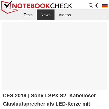
Tests
News
Videos
...
Benchmarks & Tech
Externe Tests
Kaufberatung
Deals
Suche
Jobs
Forum
CES 2019 | Sony LSPX-S2: Kabelloser
Glaslautsprecher als LED-Kerze mit