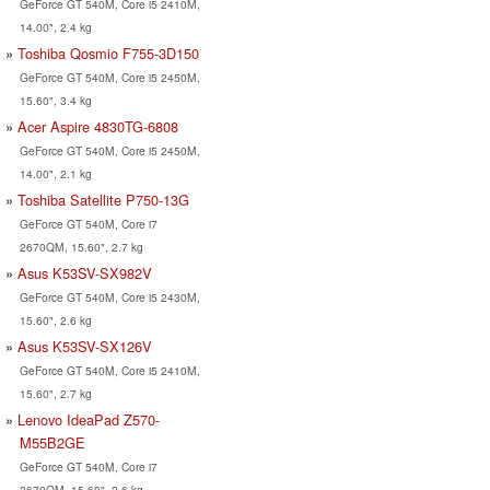
GeForce GT 540M, Core i5 2410M,
14.00", 2.4 kg
Toshiba Qosmio F755-3D150
GeForce GT 540M, Core i5 2450M,
15.60", 3.4 kg
Acer Aspire 4830TG-6808
GeForce GT 540M, Core i5 2450M,
14.00", 2.1 kg
Toshiba Satellite P750-13G
GeForce GT 540M, Core i7
2670QM, 15.60", 2.7 kg
Asus K53SV-SX982V
GeForce GT 540M, Core i5 2430M,
15.60", 2.6 kg
Asus K53SV-SX126V
GeForce GT 540M, Core i5 2410M,
15.60", 2.7 kg
Lenovo IdeaPad Z570-
M55B2GE
GeForce GT 540M, Core i7
2670QM, 15.60", 2.6 kg