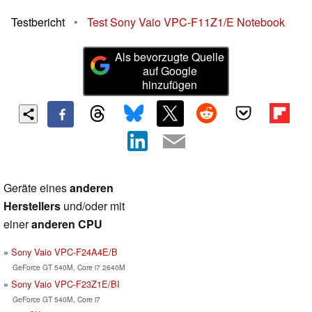
Testbericht
•
Test Sony Vaio VPC-F11Z1/E Notebook
Als bevorzugte Quelle
auf Google
hinzufügen
Geräte eines
anderen
Herstellers
und/oder mit
einer
anderen CPU
Sony Vaio VPC-F24A4E/B
GeForce GT 540M, Core i7 2640M
Sony Vaio VPC-F23Z1E/BI
GeForce GT 540M, Core i7