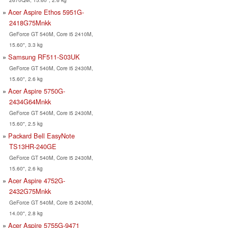
Acer Aspire Ethos 5951G-
2418G75Mnkk
GeForce GT 540M, Core i5 2410M,
15.60", 3.3 kg
Samsung RF511-S03UK
GeForce GT 540M, Core i5 2430M,
15.60", 2.6 kg
Acer Aspire 5750G-
2434G64Mnkk
GeForce GT 540M, Core i5 2430M,
15.60", 2.5 kg
Packard Bell EasyNote
TS13HR-240GE
GeForce GT 540M, Core i5 2430M,
15.60", 2.6 kg
Acer Aspire 4752G-
2432G75Mnkk
GeForce GT 540M, Core i5 2430M,
14.00", 2.8 kg
Acer Aspire 5755G-9471