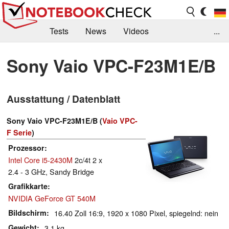
Tests
News
Videos
...
Benchmarks & Tech
Externe Tests
Sony Vaio VPC-F23M1E/B
Kaufberatung
Deals
Suche
Jobs
Ausstattung / Datenblatt
Forum
Sony Vaio VPC-F23M1E/B (
Vaio VPC-
F Serie
)
Prozessor
Intel Core i5-2430M
2c/4t 2 x
2.4 - 3 GHz, Sandy Bridge
Grafikkarte
NVIDIA GeForce GT 540M
Bildschirm
16.40 Zoll 16:9, 1920 x 1080 Pixel, spiegelnd: nein
Gewicht
3.1 kg