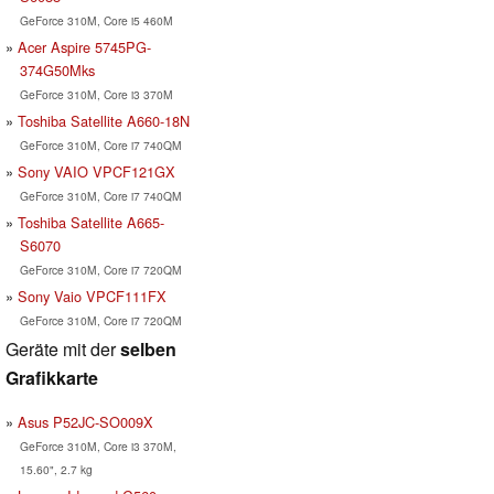
GeForce 310M, Core i5 460M
Acer Aspire 5745PG-
374G50Mks
GeForce 310M, Core i3 370M
Toshiba Satellite A660-18N
GeForce 310M, Core i7 740QM
Sony VAIO VPCF121GX
GeForce 310M, Core i7 740QM
Toshiba Satellite A665-
S6070
GeForce 310M, Core i7 720QM
Sony Vaio VPCF111FX
GeForce 310M, Core i7 720QM
Geräte mit der
selben
Grafikkarte
Asus P52JC-SO009X
GeForce 310M, Core i3 370M,
15.60", 2.7 kg