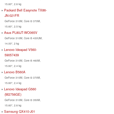
15.60", 2.6 kg
Packard Bell Easynote TX86-
JN-021FR
GeForce 310M, Core i3 370M,
15.60", 2.5 kg
Asus PL80JT-WO065V
GeForce 310M, Core i5 430UM,
14.00", 2 kg
Lenovo Ideapad V560-
59057439
GeForce 310M, Core i5 460M,
15.60", 2.4 kg
Lenovo B560A
GeForce 310M, Core i3 370M,
15.60", 2.4 kg
Lenovo Ideapad G560
(M2756GE)
GeForce 310M, Core i3 350M,
15.60", 2.6 kg
Samsung QX410-J01