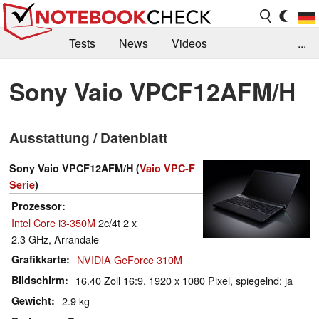
Tests
News
Videos
...
Benchmarks & Tech
Externe Tests
Sony Vaio VPCF12AFM/H
Kaufberatung
Deals
Suche
Jobs
Ausstattung / Datenblatt
Forum
Sony Vaio VPCF12AFM/H (
Vaio VPC-F
Serie
)
Prozessor
Intel Core i3-350M
2c/4t 2 x
2.3 GHz, Arrandale
Grafikkarte
NVIDIA GeForce 310M
Bildschirm
16.40 Zoll 16:9, 1920 x 1080 Pixel, spiegelnd: ja
Gewicht
2.9 kg