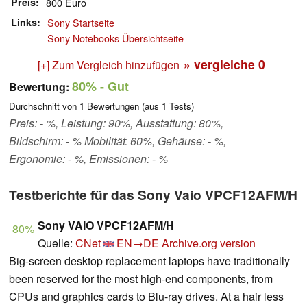
Preis
800 Euro
Links
Sony Startseite
Sony Notebooks Übersichtseite
» vergleiche
0
[+] Zum Vergleich hinzufügen
80%
- Gut
Bewertung:
Durchschnitt von
1
Bewertungen (aus
1
Tests)
Preis: - %, Leistung: 90%, Ausstattung: 80%,
Bildschirm: - % Mobilität: 60%, Gehäuse: - %,
Ergonomie: - %, Emissionen: - %
Testberichte für das Sony Vaio VPCF12AFM/H
Sony VAIO VPCF12AFM/H
80%
Quelle:
CNet
EN→DE
Archive.org version
Big-screen desktop replacement laptops have traditionally
been reserved for the most high-end components, from
CPUs and graphics cards to Blu-ray drives. At a hair less