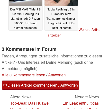
Der MSI MAG Trident S
Nubia RedMagic 7 im
5M Mini-Gaming-PC
Durability-Test:
startet mit AMD Ryzen
Transparentes Gamer-
5000G, FSR und
Flaggschiff mit LED-
extrem einfachen
Lüfter ist hart im
Weitere Artikel
Upgrades
Nehmen
07.03.2022
05.03.2022
anzeigen
3 Kommentare im Forum
Fragen, Anregungen, zusätzliche Informationen zu diesem
Artikel? - Uns interessiert Deine Meinung (auch ohne
Anmeldung möglich)!
Alle 3 Kommentare lesen
/
Antworten
Diesen Artikel kommentieren / Antworten
Ältere News
Neuere News
Top-Deal: Das Huawei
Ein Leak enthüllt das