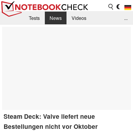
Tests
News
Videos
...
Benchmarks & Tech
Externe Tests
Kaufberatung
Deals
Suche
Jobs
Forum
Steam Deck: Valve liefert neue
Bestellungen nicht vor Oktober