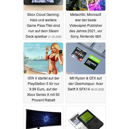
Xbox Cloud Gaming:
Metacritic: Microsoft
Halo und weitere
war der beste
Game Pass-Titel sind
Videospiel-Publisher
nun auf dem Steam
des Jahres 2021, vor
Deck spielbar
Sony, Nintendo fällt
21.03.2022
weit zurück
09.03.2022
GTA V startet auf der
Mit Ryzen & GTX auf
PlayStation 5 für nur
der Überholspur: Acer
9,99 Euro, auf der
Swift X SFX14
08.03.2022
Xbox Series X mit 50
Prozent Rabatt
09.03.2022