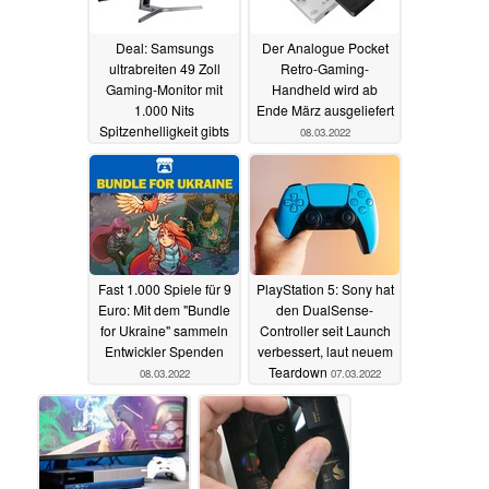
Deal: Samsungs
Der Analogue Pocket
ultrabreiten 49 Zoll
Retro-Gaming-
Gaming-Monitor mit
Handheld wird ab
1.000 Nits
Ende März ausgeliefert
Spitzenhelligkeit gibts
08.03.2022
jetzt für nur 818 Euro
08.03.2022
Fast 1.000 Spiele für 9
PlayStation 5: Sony hat
Euro: Mit dem "Bundle
den DualSense-
for Ukraine" sammeln
Controller seit Launch
Entwickler Spenden
verbessert, laut neuem
Teardown
08.03.2022
07.03.2022