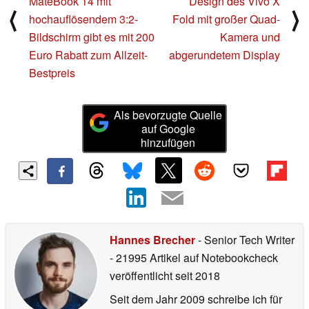
MateBook 14 mit
Design des Vivo X
⟨
⟩
hochauflösendem 3:2-
Fold mit großer Quad-
Bildschirm gibt es mit 200
Kamera und
Euro Rabatt zum Allzeit-
abgerundetem Display
Bestpreis
Als bevorzugte Quelle
auf Google
hinzufügen
Hannes Brecher
- Senior Tech Writer
- 21995 Artikel auf Notebookcheck
veröffentlicht
seit 2018
Seit dem Jahr 2009 schreibe ich für