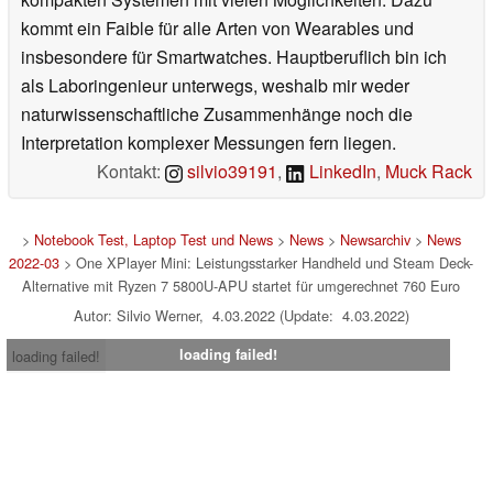
kommt ein Faible für alle Arten von Wearables und
insbesondere für Smartwatches. Hauptberuflich bin ich
als Laboringenieur unterwegs, weshalb mir weder
naturwissenschaftliche Zusammenhänge noch die
Interpretation komplexer Messungen fern liegen.
Kontakt:
silvio39191
,
LinkedIn
,
Muck Rack
>
Notebook Test, Laptop Test und News
>
News
>
Newsarchiv
>
News
2022-03
> One XPlayer Mini: Leistungsstarker Handheld und Steam Deck-
Alternative mit Ryzen 7 5800U-APU startet für umgerechnet 760 Euro
Autor: Silvio Werner, 4.03.2022 (Update: 4.03.2022)
loading failed!
loading failed!