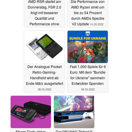
AMD RSR startet am
Die Performance von
Donnerstag, FSR 2.0
AMD Ryzen sinkt um
folgt mit besserer
bis zu 54 Prozent
Qualität und
durch AMDs Spectre
Performance ohne
V2 Update
14.03.2022
Spezial-Hardware
14.03.2022
Der Analogue Pocket
Fast 1.000 Spiele für 9
Retro-Gaming-
Euro: Mit dem "Bundle
Handheld wird ab
for Ukraine" sammeln
Ende März ausgeliefert
Entwickler Spenden
08.03.2022
08.03.2022
Steam Deck: Valve
Der MSI MAG Trident S