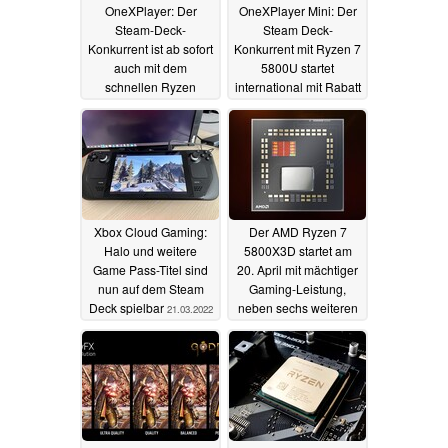
OneXPlayer: Der
OneXPlayer Mini: Der
Steam-Deck-
Steam Deck-
Konkurrent ist ab sofort
Konkurrent mit Ryzen 7
auch mit dem
5800U startet
schnellen Ryzen
international mit Rabatt
5800U erhältlich
07.04.2022
26.04.2022
Xbox Cloud Gaming:
Der AMD Ryzen 7
Halo und weitere
5800X3D startet am
Game Pass-Titel sind
20. April mit mächtiger
nun auf dem Steam
Gaming-Leistung,
Deck spielbar
neben sechs weiteren
21.03.2022
Ryzen-CPUs
15.03.2022