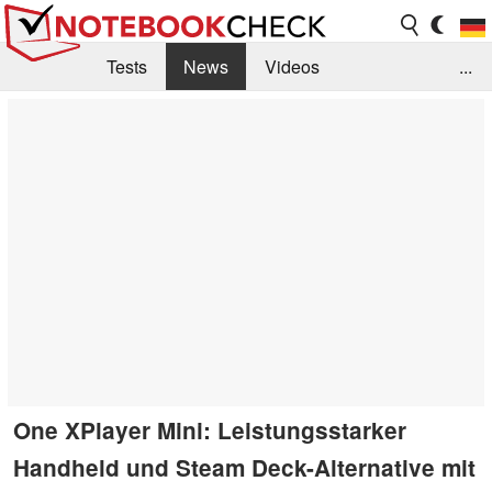
Tests
News
Videos
...
Benchmarks & Tech
Externe Tests
Kaufberatung
Deals
Suche
Jobs
Forum
One XPlayer Mini: Leistungsstarker
Handheld und Steam Deck-Alternative mit