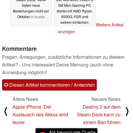
liefert neue
5M Mini-Gaming-PC
Bestellungen nicht vor
startet mit AMD Ryzen
Oktober
5000G, FSR und
07.03.2022
extrem einfachen
Weitere Artikel
Upgrades
07.03.2022
anzeigen
Kommentare
Fragen, Anregungen, zusätzliche Informationen zu diesem
Artikel? - Uns interessiert Deine Meinung (auch ohne
Anmeldung möglich)!
Diesen Artikel kommentieren / Antworten
Ältere News
Neuere News
Apple iPhone: Der
Destiny 2 auf dem
⟨
⟩
Austausch des Akkus wird
Steam Deck kann zu
teurer
einem Ban führen
Als bevorzugte Quelle