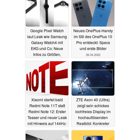
Google Pixel Watch
Neues OnePlus-Handy
laut Leak wie Samsung
im Stil des OnePlus 10
Galaxy Watch4 mit
Pro entdeckt: Specs
EKG und Co: Neue
und erste Bilder
Infos zu Größen,
26.04.2022
Armbändern und
Preisen
27.04.2022
Xiaomi startet bald
ZTE Axon 40 (Ultra)
Redmi Note 11T statt
zeigt sein schickes
Redmi Note 12: Erster
lochfreies Display im
Teaser und neuer Leak
hochauflösenden
mit Hinweis auf 144Hz-
Realbild: Konkreter
Display
Launchtermin
26.04.2022
kolportiert
26.04.2022