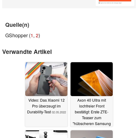
Quelle(n)
GShopper (
1
,
2
)
Verwandte Artikel
Video: Das Xiaomi 12
Axon 40 Ultra mit
Pro überzeugt im
lochfreier Front
Durability-Test
bestätigt: Erste ZTE-
02.05.2022
Teaser zum
"hübscheren Samsung
Galaxy S22 Ultra"
27.04.2022