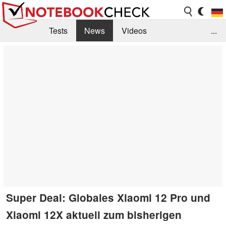
Tests
News
Videos
...
Benchmarks & Tech
Externe Tests
Kaufberatung
Deals
Suche
Jobs
Forum
Super Deal: Globales Xiaomi 12 Pro und
Xiaomi 12X aktuell zum bisherigen