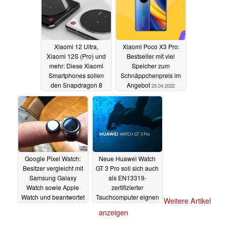
Xiaomi 12 Ultra,
Xiaomi Poco X3 Pro:
Xiaomi 12S (Pro) und
Bestseller mit viel
mehr: Diese Xiaomi
Speicher zum
Smartphones sollen
Schnäppchenpreis im
den Snapdragon 8
Angebot
25.04.2022
Gen 1+ bekommen
25.04.2022
Google Pixel Watch:
Neue Huawei Watch
Besitzer vergleicht mit
GT 3 Pro soll sich auch
Samsung Galaxy
als EN13319-
Watch sowie Apple
zertifizierter
Watch und beantwortet
Tauchcomputer eignen
Weitere Artikel
Fragen auf Reddit
25.04.2022
anzeigen
25.04.2022