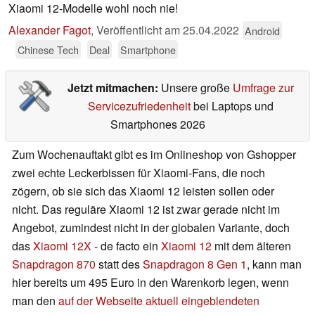
Xiaomi 12-Modelle wohl noch nie!
Alexander Fagot
,
Veröffentlicht am
25.04.2022
Android
Chinese Tech
Deal
Smartphone
Jetzt mitmachen:
Unsere große
Umfrage zur
Servicezufriedenheit
bei Laptops und
Smartphones 2026
Zum Wochenauftakt gibt es im Onlineshop von Gshopper
zwei echte Leckerbissen für Xiaomi-Fans, die noch
zögern, ob sie sich das Xiaomi 12 leisten sollen oder
nicht. Das reguläre Xiaomi 12 ist zwar gerade nicht im
Angebot, zumindest nicht in der globalen Variante, doch
das
Xiaomi 12X
- de facto ein
Xiaomi 12
mit dem älteren
Snapdragon 870
statt des
Snapdragon 8 Gen 1
, kann man
hier bereits um 495 Euro in den Warenkorb legen, wenn
man den
auf der Webseite aktuell eingeblendeten