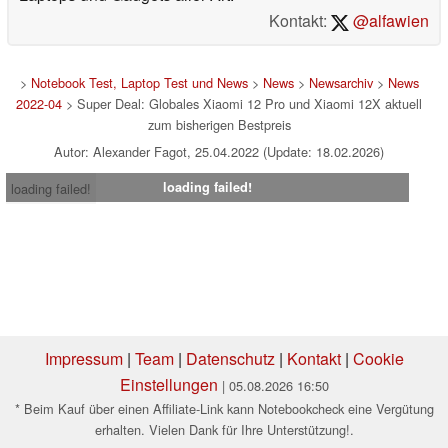
Notebookcheck von allen Ecken dieser Welt aus über
brandaktuelle mobile Technologien in Smartphones,
Laptops und Gadgets aller Art.
Kontakt:
@alfawien
>
Notebook Test, Laptop Test und News
>
News
>
Newsarchiv
>
News
2022-04
> Super Deal: Globales Xiaomi 12 Pro und Xiaomi 12X aktuell
zum bisherigen Bestpreis
Autor: Alexander Fagot, 25.04.2022 (Update: 18.02.2026)
loading failed!
loading failed!
Impressum
|
Team
|
Datenschutz
|
Kontakt
|
Cookie