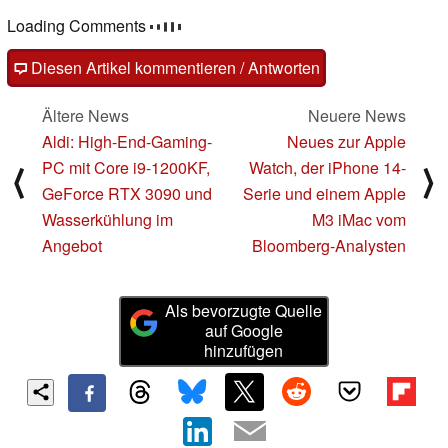
Kommentare
Fragen, Anregungen, zusätzliche Informationen zu diesem
Artikel? - Uns interessiert Deine Meinung (auch ohne
Anmeldung möglich)!
Diesen Artikel kommentieren / Antworten
Ältere News
Neuere News
Aldi: High-End-Gaming-
Neues zur Apple
PC mit Core i9-1200KF,
Watch, der iPhone 14-
⟨
⟩
GeForce RTX 3090 und
Serie und einem Apple
Wasserkühlung im
M3 iMac vom
Angebot
Bloomberg-Analysten
Als bevorzugte Quelle
auf Google
hinzufügen