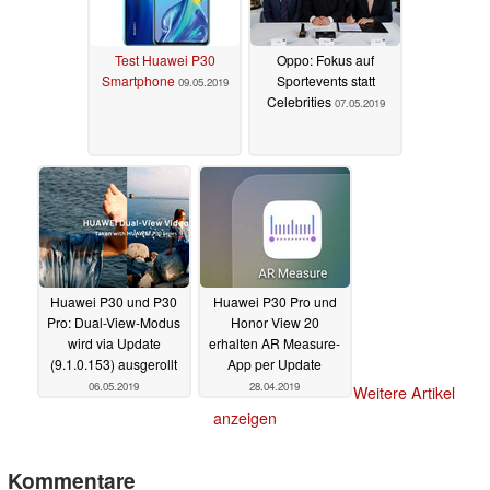
Test Huawei P30
Oppo: Fokus auf
Smartphone
Sportevents statt
09.05.2019
Celebrities
07.05.2019
Huawei P30 und P30
Huawei P30 Pro und
Pro: Dual-View-Modus
Honor View 20
wird via Update
erhalten AR Measure-
(9.1.0.153) ausgerollt
App per Update
06.05.2019
28.04.2019
Weitere Artikel
anzeigen
Kommentare