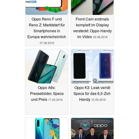
Oppo Reno F und
Front-Cam erstmals
Reno Z: Marktstart für
komplett im Display
Smartphones in
versteckt: Oppo-Handy
Europa wahrscheinlich
im Video
03.06.2019
07.06.2019
Oppo A9x:
Oppo K3: Leak verrät
Pressebilder, Specs
Specs für das 6,5-Zoll-
und Preis
Handy
17.05.2019
10.05.2019