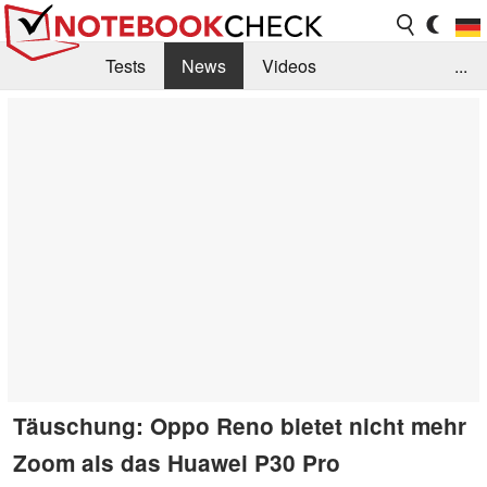
Tests
News
Videos
...
Benchmarks & Tech
Externe Tests
Kaufberatung
Deals
Suche
Jobs
Forum
Täuschung: Oppo Reno bietet nicht mehr
Zoom als das Huawei P30 Pro