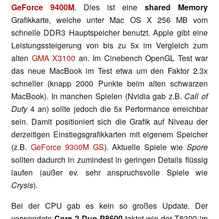
GeForce 9400M
. Dies ist eine
shared Memory
Grafikkarte, welche unter Mac OS X 256 MB vom
schnelle DDR3 Hauptspeicher benutzt. Apple gibt eine
Leistungssteigerung von bis zu 5x im Vergleich zum
alten
GMA X3100
an. Im Cinebench OpenGL Test war
das neue MacBook im Test etwa um den Faktor 2.3x
schneller (knapp 2000 Punkte beim alten schwarzen
MacBook). In manchen Spielen (Nvidia gab z.B.
Call of
Duty
4 an) sollte jedoch die 5x Performance erreichbar
sein. Damit positioniert sich die Grafik auf Niveau der
derzeitigen Einstiegsgrafikkarten mit eigenem Speicher
(z.B.
GeForce 9300M GS
). Aktuelle Spiele wie
Spore
sollten dadurch in zumindest in geringen Details flüssig
laufen (außer ev. sehr anspruchsvolle Spiele wie
Crysis
).
Bei der CPU gab es kein so großes Update. Der
verwendete
Core 2 Duo P8600
taktet wie der T8300 im