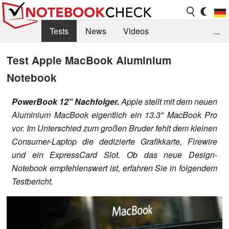
Tests
News
Videos
...
Benchmarks & Tech
Externe Tests
Test Apple MacBook Aluminium
Notebook
Kaufberatung
Deals
Suche
Jobs
Forum
PowerBook 12" Nachfolger.
Apple stellt mit dem neuen
Aluminium MacBook eigentlich ein 13.3" MacBook Pro
vor. Im Unterschied zum großen Bruder fehlt dem kleinen
Consumer-Laptop die dedizierte Grafikkarte, Firewire
und ein ExpressCard Slot. Ob das neue Design-
Notebook empfehlenswert ist, erfahren Sie in folgendem
Testbericht.