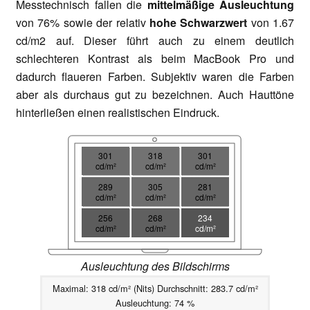
Messtechnisch fallen die
mittelmäßige Ausleuchtung
von 76% sowie der relativ
hohe Schwarzwert
von 1.67
cd/m2 auf. Dieser führt auch zu einem deutlich
schlechteren Kontrast als beim MacBook Pro und
dadurch flaueren Farben. Subjektiv waren die Farben
aber als durchaus gut zu bezeichnen. Auch Hauttöne
hinterließen einen realistischen Eindruck.
301
318
301
cd/m²
cd/m²
cd/m²
289
305
281
cd/m²
cd/m²
cd/m²
256
268
234
cd/m²
cd/m²
cd/m²
Ausleuchtung des Bildschirms
Maximal: 318 cd/m² (Nits) Durchschnitt: 283.7 cd/m²
Ausleuchtung: 74 %