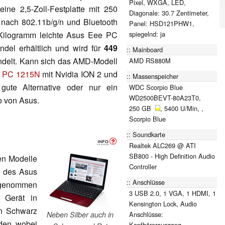
Pixel, WXGA, LED,
ne 2,5-Zoll-Festplatte mit 250
Diagonale: 30.7 Zentimeter,
 nach 802.11b/g/n und Bluetooth
Panel: HSD121PHW1,
spiegelnd: ja
 Kilogramm leichte Asus Eee PC
del erhältlich und wird für
449
Mainboard
ndelt. Kann sich das AMD-Modell
AMD RS880M
e PC 1215N
mit Nvidia ION 2 und
Massenspeicher
gute Alternative oder nur ein
WDC Scorpio Blue
WD2500BEVT-80A23T0,
o von Asus.
250 GB
, 5400 U/Min, ,
Scorpio Blue
Soundkarte
Realtek ALC269 @ ATI
SB800 - High Definition Audio
n Modelle
Controller
e des Asus
Anschlüsse
genommen
3 USB 2.0, 1 VGA, 1 HDMI, 1
 Gerät in
Kensington Lock, Audio
n Schwarz
Anschlüsse:
Neben Silber auch in
den, wobei
Kopfhörerausgang,