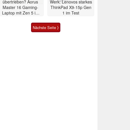
übertrieben? Aorus
Werk: Lenovos starkes
Master 16 Gaming-
ThinkPad X9-15p Gen
Laptop mit Zen 5 im
1 im Test
Test
Nächste Seite ⟩