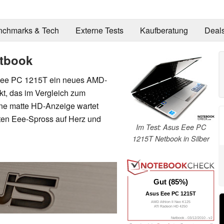
nchmarks & Tech
Externe Tests
Kaufberatung
Deal
etbook
Eee PC 1215T ein neues AMD-
kt, das im Vergleich zum
ine matte HD-Anzeige wartet
ten Eee-Spross auf Herz und
Im Test: Asus Eee PC
1215T Netbook in Silber
Gut (85%)
Asus Eee PC 1215T
AMD Athlon II Neo K125
ATI Radeon HD 4250
Netbook - 03/12/2010 - v2