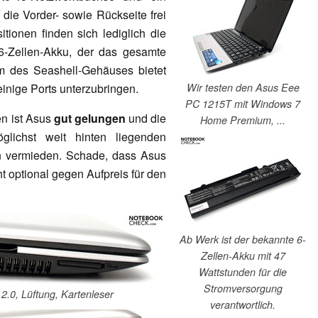
 die Vorder- sowie Rückseite frei
itionen finden sich lediglich die
6-Zellen-Akku, der das gesamte
m des Seashell-Gehäuses bietet
inige Ports unterzubringen.
Wir testen den Asus Eee
PC 1215T mit Windows 7
en ist Asus
gut gelungen
und die
Home Premium, ...
glichst weit hinten liegenden
n vermieden. Schade, dass Asus
ht optional gegen Aufpreis für den
Ab Werk ist der bekannte 6-
Zellen-Akku mit 47
Wattstunden für die
Stromversorgung
2.0, Lüftung, Kartenleser
verantwortlich.