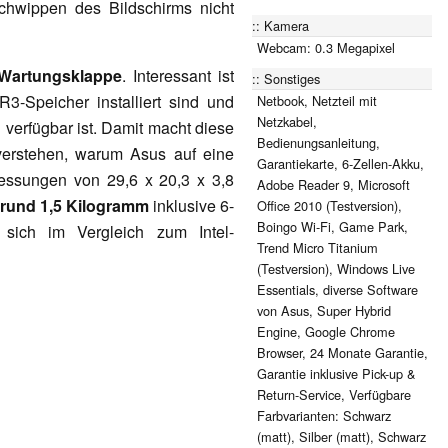
chwippen des Bildschirms nicht
Kamera
Webcam: 0.3 Megapixel
 Wartungsklappe
. Interessant ist
Sonstiges
-Speicher installiert sind und
Netbook, Netzteil mit
Netzkabel,
 verfügbar ist. Damit macht diese
Bedienungsanleitung,
 verstehen, warum Asus auf eine
Garantiekarte, 6-Zellen-Akku,
essungen von 29,6 x 20,3 x 3,8
Adobe Reader 9, Microsoft
rund 1,5 Kilogramm
inklusive 6-
Office 2010 (Testversion),
Boingo Wi-Fi, Game Park,
sich im Vergleich zum Intel-
Trend Micro Titanium
(Testversion), Windows Live
Essentials, diverse Software
von Asus, Super Hybrid
Engine, Google Chrome
Browser, 24 Monate Garantie,
Garantie inklusive Pick-up &
Return-Service, Verfügbare
Farbvarianten: Schwarz
(matt), Silber (matt), Schwarz