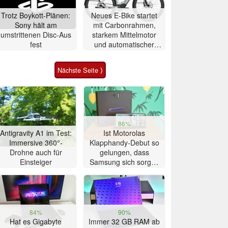
Trotz Boykott-Plänen:
Neues E-Bike startet
Sony hält am
mit Carbonrahmen,
umstrittenen Disc-Aus
starkem Mittelmotor
fest
und automatischer
Schaltung
Nächste Seite ⟩
86%
Antigravity A1 im Test:
Ist Motorolas
Immersive 360°-
Klapphandy-Debut so
Drohne auch für
gelungen, dass
Einsteiger
Samsung sich sorgen
muss? – Razr Fold
Smartphone im Test
84%
90%
Hat es Gigabyte
Immer 32 GB RAM ab