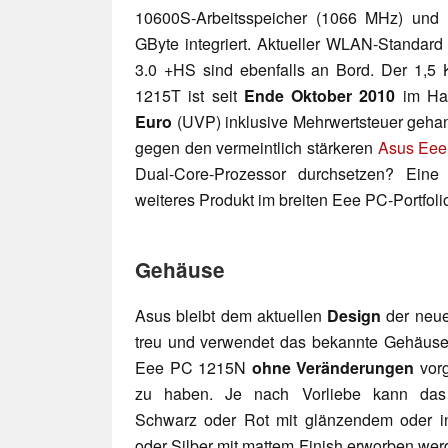
10600S-Arbeitsspeicher (1066 MHz) und ei
GByte integriert. Aktueller WLAN-Standard
3.0 +HS sind ebenfalls an Bord. Der 1,5
1215T ist seit
Ende Oktober 2010
im Han
Euro
(UVP) inklusive Mehrwertsteuer geha
gegen den vermeintlich stärkeren
Asus Ee
Dual-Core-Prozessor durchsetzen? Eine 
weiteres Produkt im breiten Eee PC-Portfoli
Gehäuse
Asus bleibt dem aktuellen
Design
der neue
treu und verwendet das bekannte Gehäus
Eee PC 1215N
ohne Veränderungen
vor
zu haben. Je nach Vorliebe kann das
Schwarz oder Rot mit glänzendem oder i
oder Silber mit mattem Finish erworben wer