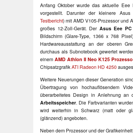
Anfang Oktober wurde das aktuelle Eee
vorgestellt. Darunter der kleinere As
Testbericht
) mit AMD V105-Prozessor und A
großes 12-Zoll-Gerät. Der
Asus Eee PC
Bildschirm (Glare-Type, 1366 x 768 Pixel)
Hardwareausstattung an der oberen Gre
durchaus als Subnotebook gewertet werden
einem
AMD Athlon II Neo K125 Prozesso
Chipsatzgrafik
ATI Radeon HD 4250
ausgest
Weitere Neuerungen dieser Generation sin
Übertragung von hochauflösendem Vide
überarbeitetes Design in Anlehnung an 
Arbeitsspeicher
. Die Farbvarianten wurden
wird weiterhin in Schwarz (matt oder gl
(glänzend) angeboten.
Neben dem Prozessor und der Grafikeinhei