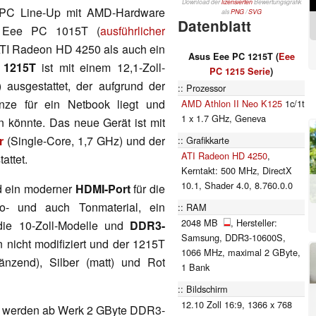
Download der
lizensierten
Bewertungsgrafik
 PC Line-Up mit AMD-Hardware
als
PNG
/
SVG
Datenblatt
us Eee PC 1015T (
ausführlicher
TI Radeon HD 4250 als auch ein
Asus Eee PC 1215T (
Eee
 1215T
ist mit einem 12,1-Zoll-
PC 1215 Serie
)
 ausgestattet, der aufgrund der
Prozessor
nze für ein Netbook liegt und
AMD Athlon II Neo K125
1c/1t
1 x 1.7 GHz, Geneva
 könnte. Das neue Gerät ist mit
r
(Single-Core, 1,7 GHz) und der
Grafikkarte
ATI Radeon HD 4250
,
attet.
Kerntakt: 500 MHz, DirectX
10.1, Shader 4.0, 8.760.0.0
d ein moderner
HDMI-Port
für die
o- und auch Tonmaterial, ein
RAM
2048 MB
, Hersteller:
die 10-Zoll-Modelle und
DDR3-
Samsung, DDR3-10600S,
 nicht modifiziert und der 1215T
1066 MHz, maximal 2 GByte,
änzend), Silber (matt) und Rot
1 Bank
Bildschirm
12.10 Zoll 16:9, 1366 x 768
t werden ab Werk 2 GByte DDR3-