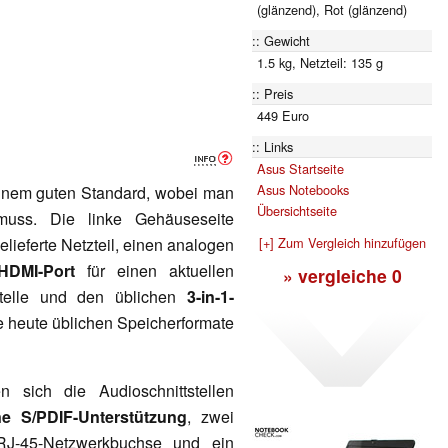
(glänzend), Rot (glänzend)
Gewicht
1.5 kg, Netzteil: 135 g
Preis
449 Euro
Links
Asus Startseite
Asus Notebooks
inem guten Standard, wobei man
Übersichtseite
uss. Die linke Gehäuseseite
[+] Zum Vergleich hinzufügen
lieferte Netzteil, einen analogen
HDMI-Port
für einen aktuellen
» vergleiche
0
tstelle und den üblichen
3-in-1-
ie heute üblichen Speicherformate
 sich die Audioschnittstellen
e S/PDIF-Unterstützung
, zwei
RJ-45-Netzwerkbuchse und ein