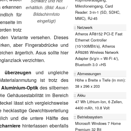
Schwarz und Rot
Mikrofoneingang, Card
s erkennen
erhältlich. (Bild: Asus /
Reader: 3-in-1 (SD, SDHC,
ndlich für
Bildschirmfoto
MMC), RJ-45
eingefügt)
enseite im
Netzwerk
erden trotz
Atheros AR8152 PCI-E Fast
den Variante versehen. Dieses
Ethernet Controller
rken, aber Fingerabdrücke und
(10/100MBit/s), Atheros
ichen ärgerlich. Asus sollte hier
AR9285 Wireless Network
Adapter (b/g/n = Wi-Fi 4/),
hglanzlack verzichten.
Bluetooth 3.0 +HS
en
überzeugen
und ungleiche
Abmessungen
aterialanmutung ist trotz des
Höhe x Breite x Tiefe (in mm):
38 x 296 x 203
e
Aluminium-Optik
des silbernen
Die Gehäusestabilität im Bereich
Akku
47 Wh Lithium-Ion, 6 Zellen,
eckel lässt sich vergleichsweise
4400 mAh, 10.8 Volt
e hecklastige Gewichtsverteilung
Betriebssystem
lich und die untere Hälfte des
Microsoft Windows 7 Home
charniere
hinterlassen ebenfalls
Premium 32 Bit