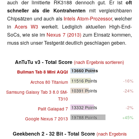
auch der limitierte RK3188 dennoch gut. Er ist
oft
schneller als die Kontrahenten
mit vergleichbaren
Chipsätzen und auch als
Intels Atom-Prozessor
, welcher
in
Acers W3
werkelt. Lediglich aktuellen High-End-
SoCs, wie sie im
Nexus 7 (2013)
zum Einsatz kommen,
muss sich unser Testgerät deutlich geschlagen geben.
AnTuTu v3 - Total Score
(nach Ergebnis sortieren)
13660
Points
Bullman Tab 8 Mini AQQI
11516
Points
-16%
Archos 80 Titanium
10391
Points
-24%
Samsung Galaxy Tab 3 8.0 SM-
T310
13332
Points
-2%
Palit Galapad 7
19788
Points
+45%
Google Nexus 7 2013
Geekbench 2 - 32 Bit - Total Score
(nach Ergebnis