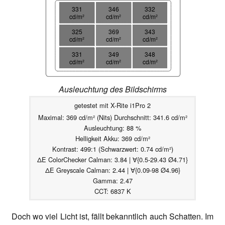
331
346
332
cd/m²
cd/m²
cd/m²
325
369
343
cd/m²
cd/m²
cd/m²
331
349
348
cd/m²
cd/m²
cd/m²
Ausleuchtung des Bildschirms
getestet mit X-Rite i1Pro 2
Maximal: 369 cd/m² (Nits) Durchschnitt: 341.6 cd/m²
Ausleuchtung: 88 %
Helligkeit Akku: 369 cd/m²
Kontrast: 499:1 (Schwarzwert: 0.74 cd/m²)
ΔE ColorChecker Calman: 3.84 | ∀{0.5-29.43 Ø4.71}
ΔE Greyscale Calman: 2.44 | ∀{0.09-98 Ø4.96}
Gamma: 2.47
CCT: 6837 K
Doch wo viel Licht ist, fällt bekanntlich auch Schatten. Im