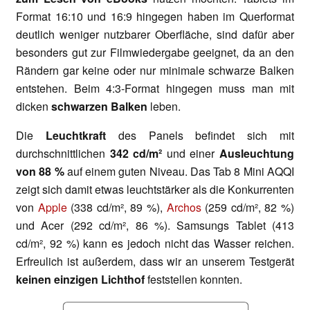
Format 16:10 und 16:9 hingegen haben im Querformat
deutlich weniger nutzbarer Oberfläche, sind dafür aber
besonders gut zur Filmwiedergabe geeignet, da an den
Rändern gar keine oder nur minimale schwarze Balken
entstehen. Beim 4:3-Format hingegen muss man mit
dicken
schwarzen Balken
leben.
Die
Leuchtkraft
des Panels befindet sich mit
durchschnittlichen
342 cd/m²
und einer
Ausleuchtung
von 88 %
auf einem guten Niveau. Das Tab 8 Mini AQQI
zeigt sich damit etwas leuchtstärker als die Konkurrenten
von
Apple
(338 cd/m², 89 %),
Archos
(259 cd/m², 82 %)
und Acer (292 cd/m², 86 %). Samsungs Tablet (413
cd/m², 92 %) kann es jedoch nicht das Wasser reichen.
Erfreulich ist außerdem, dass wir an unserem Testgerät
keinen einzigen Lichthof
feststellen konnten.