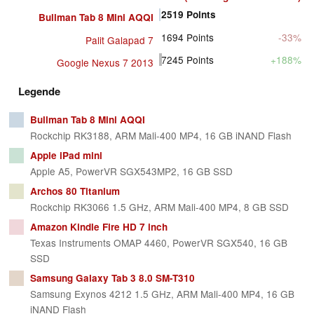
2519
Points
Bullman Tab 8 Mini AQQI
1694
Points
-33%
Palit Galapad 7
7245
Points
+188%
Google Nexus 7 2013
Legende
Bullman Tab 8 Mini AQQI
Rockchip RK3188, ARM Mali-400 MP4, 16 GB iNAND Flash
Apple iPad mini
Apple A5, PowerVR SGX543MP2, 16 GB SSD
Archos 80 Titanium
Rockchip RK3066 1.5 GHz, ARM Mali-400 MP4, 8 GB SSD
Amazon Kindle Fire HD 7 inch
Texas Instruments OMAP 4460, PowerVR SGX540, 16 GB
SSD
Samsung Galaxy Tab 3 8.0 SM-T310
Samsung Exynos 4212 1.5 GHz, ARM Mali-400 MP4, 16 GB
iNAND Flash