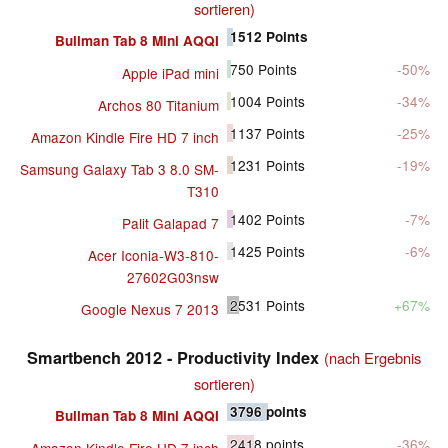
sortieren)
1512
Points
Bullman Tab 8 Mini AQQI
750
Points
-50%
Apple iPad mini
1004
Points
-34%
Archos 80 Titanium
1137
Points
-25%
Amazon Kindle Fire HD 7 inch
1231
Points
-19%
Samsung Galaxy Tab 3 8.0 SM-
T310
1402
Points
-7%
Palit Galapad 7
1425
Points
-6%
Acer Iconia-W3-810-
27602G03nsw
2531
Points
+67%
Google Nexus 7 2013
Smartbench 2012 - Productivity Index
(nach Ergebnis
sortieren)
3796
points
Bullman Tab 8 Mini AQQI
2418
points
-36%