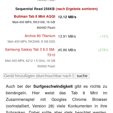
Sequential Read 256KB
(nach Ergebnis sortieren)
Bullman Tab 8 Mini AQQI
12.12
MB/s
Mali-400 MP4, RK3188, 16 GB
iNAND Flash
Archos 80 Titanium
13.91
MB/s
+15%
Mali-400 MP4, RK3066, 8 GB SSD
Samsung Galaxy Tab 3 8.0 SM-
45.86
MB/s
+278%
T310
Mali-400 MP4, 4212 1.5 GHz, 16 GB
iNAND Flash
Auch bei der
Surfgeschwindigkeit
gibt es nichts zu
bemängeln. Hier weist das Tab 8 Mini im
Zusammenspiel mit Googles Chrome Browser
(vorinstalliert, Version 28) viele Konkurrenten in ihre
Schranken. Dabei sollte aber stets beachtet werden,