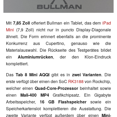
Mit
7,85 Zoll
offeriert Bullman ein Tablet, das dem
iPad
Mini
(7,9 Zoll) nicht nur in puncto Display-Diagonale
ähnelt. Die Form erinnert ebenfalls an die prominente
Konkurrenz aus Cupertino, genauso wie die
Materialauswahl. Die Rückseite des Testgerätes bildet
ein
Aluminiumrücken
, der den Klon-Eindruck
komplettiert.
Das
Tab 8 Mini AQQI
gibt es in
zwei Varianten
. Die
erste verfügt über einen den SoC
RK3188
von Rockchip,
welcher einen
Quad-Core-Prozessor
beinhaltet sowie
einen
Mali-400 MP4
Grafikchipsatz. Ein Gigabyte
Arbeitsspeicher,
16 GB Flashspeicher
sowie ein
Speicherkartenslot komplettieren die Ausstattung. Die
zweite Variante verfügt außerdem über einen
Mini-