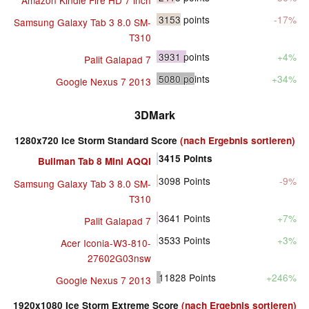
Amazon Kindle Fire HD 7 inch
3153
points
-17%
Samsung Galaxy Tab 3 8.0 SM-
T310
3931
points
+4%
Palit Galapad 7
5080
points
+34%
Google Nexus 7 2013
3DMark
1280x720 Ice Storm Standard Score
(nach Ergebnis sortieren)
3415
Points
Bullman Tab 8 Mini AQQI
3098
Points
-9%
Samsung Galaxy Tab 3 8.0 SM-
T310
3641
Points
+7%
Palit Galapad 7
3533
Points
+3%
Acer Iconia-W3-810-
27602G03nsw
11828
Points
+246%
Google Nexus 7 2013
1920x1080 Ice Storm Extreme Score
(nach Ergebnis sortieren)