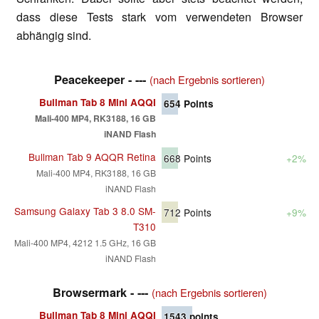
dass diese Tests stark vom verwendeten Browser
abhängig sind.
Peacekeeper - ---
(nach Ergebnis sortieren)
Bullman Tab 8 Mini AQQI
654
Points
Mali-400 MP4, RK3188, 16 GB
iNAND Flash
Bullman Tab 9 AQQR Retina
668
Points
+2%
Mali-400 MP4, RK3188, 16 GB
iNAND Flash
Samsung Galaxy Tab 3 8.0 SM-
712
Points
+9%
T310
Mali-400 MP4, 4212 1.5 GHz, 16 GB
iNAND Flash
Browsermark - ---
(nach Ergebnis sortieren)
Bullman Tab 8 Mini AQQI
1543
points