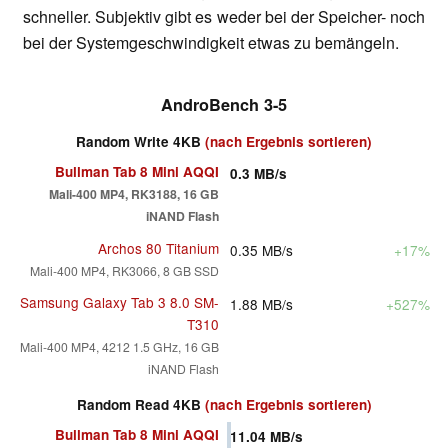
schneller. Subjektiv gibt es weder bei der Speicher- noch
bei der Systemgeschwindigkeit etwas zu bemängeln.
AndroBench 3-5
Random Write 4KB
(nach Ergebnis sortieren)
Bullman Tab 8 Mini AQQI
0.3
MB/s
Mali-400 MP4, RK3188, 16 GB
iNAND Flash
Archos 80 Titanium
0.35
MB/s
+17%
Mali-400 MP4, RK3066, 8 GB SSD
Samsung Galaxy Tab 3 8.0 SM-
1.88
MB/s
+527%
T310
Mali-400 MP4, 4212 1.5 GHz, 16 GB
iNAND Flash
Random Read 4KB
(nach Ergebnis sortieren)
Bullman Tab 8 Mini AQQI
11.04
MB/s