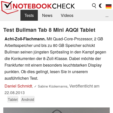
Tests
News
Videos
...
Benchmarks & Tech
Externe Tests
Test Bullman Tab 8 Mini AQQI Tablet
Kaufberatung
Deals
Suche
Jobs
Acht-Zoll-Flachmann.
Mit Quad-Core-Prozessor, 2 GB
Arbeitsspeicher und bis zu 80 GB Speicher schickt
Forum
Bullman seinen jüngsten Sprössling in den Kampf gegen
die Konkurrenten der 8-Zoll-Klasse. Dabei möchte der
Frankfurter mit einem besonders leuchtstarken Display
punkten. Ob dies gelingt, lesen Sie in unserem
ausführlichen Test.
Daniel Schmidt
,
Veröffentlicht am
,
✓
Sabine Kückemanns
22.08.2013
Tablet
Android