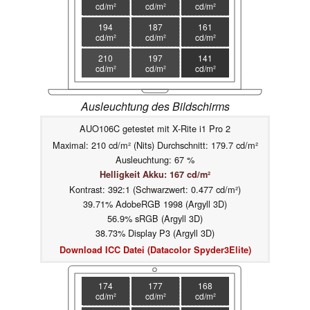
cd/m²
cd/m²
cd/m²
194
187
161
cd/m²
cd/m²
cd/m²
210
197
141
cd/m²
cd/m²
cd/m²
Ausleuchtung des Bildschirms
AUO106C getestet mit X-Rite i1 Pro 2
Maximal: 210 cd/m² (Nits) Durchschnitt: 179.7 cd/m²
Ausleuchtung: 67 %
Helligkeit Akku: 167 cd/m²
Kontrast: 392:1 (Schwarzwert: 0.477 cd/m²)
39.71% AdobeRGB 1998 (Argyll 3D)
56.9% sRGB (Argyll 3D)
38.73% Display P3 (Argyll 3D)
Download ICC Datei (Datacolor Spyder3Elite)
174
177
168
cd/m²
cd/m²
cd/m²