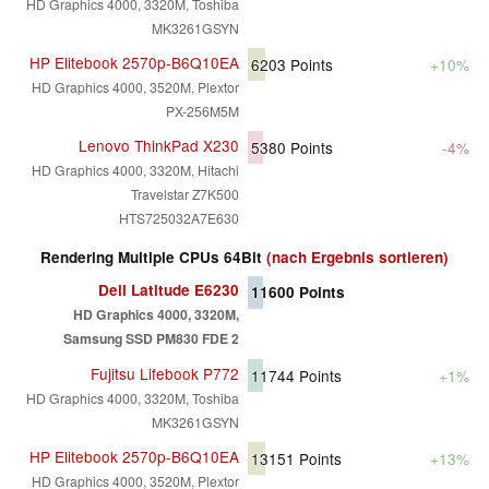
HD Graphics 4000, 3320M, Toshiba
MK3261GSYN
HP Elitebook 2570p-B6Q10EA
6203
Points
+10%
HD Graphics 4000, 3520M, Plextor
PX-256M5M
Lenovo ThinkPad X230
5380
Points
-4%
HD Graphics 4000, 3320M, Hitachi
Travelstar Z7K500
HTS725032A7E630
Rendering Multiple CPUs 64Bit
(nach Ergebnis sortieren)
Dell Latitude E6230
11600
Points
HD Graphics 4000, 3320M,
Samsung SSD PM830 FDE 2
Fujitsu Lifebook P772
11744
Points
+1%
HD Graphics 4000, 3320M, Toshiba
MK3261GSYN
HP Elitebook 2570p-B6Q10EA
13151
Points
+13%
HD Graphics 4000, 3520M, Plextor