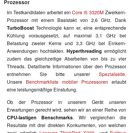
Prozessor
Im Testkandidaten arbeitet ein
Core i5 3320M
Zweikern-
Prozessor mit einem Basistakt von 2,6 GHz. Dank
TurboBoost
Technologie kann er, eine entsprechende
Kühlung vorausgesetzt, auf maximal 3,1 GHz bei
Belastung zweier Kerne und 3,3 GHz bei Einkern-
Anwendungen hochtakten.
Hyperthreading
ermöglicht
zudem das gleichzeitige Abarbeiten von bis zu vier
Threads. Detaillierte Informationen über den Prozessor
entnehmen Sie bitte unserer
Spezialseite
.
Unsere
Benchmarkliste mobiler Prozessoren
erlaubt
eine leistungsmäßige Einstufung.
Ob der Prozessor in unserem Gerät unseren
Erwartungen gerecht wird, sehen wir an einer Reihe von
CPU-lastigen Benschmarks
. Wir vergleichen die
Resultate mit drei direkten Konkurrenten, von welchen
zwei, nämlich
Lenovos ThinkPad X230
und
Fujitsus