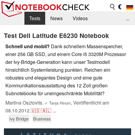
Tests
News
Videos
...
Benchmarks & Tech
Externe Tests
Test Dell Latitude E6230 Notebook
Kaufberatung
Deals
Suche
Jobs
Schnell und mobil?
Dank schnellem Massenspeicher,
einer 256 GB SSD, und einem Core i5 3320M Prozessor
Forum
der Ivy-Bridge-Generation kann unser Testmodell
hinsichtlich Systemleistung punkten. Reichen ein
robustes und elegantes Design und eine gute
Kommunikationsausstattung des 12 Zoll großen
Subnotebooks für uneingeschränkte Mobilität?
Martina Osztovits
,
Veröffentlicht am
,
✓
Tanja Hinum
08.10.2012
🇺🇸
🇳🇱
...
Ivy Bridge
Business