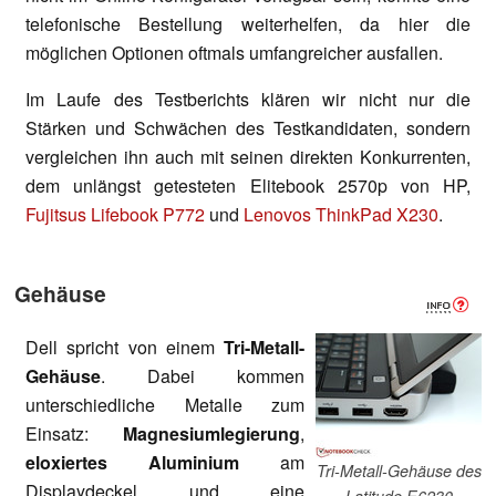
telefonische Bestellung weiterhelfen, da hier die
möglichen Optionen oftmals umfangreicher ausfallen.
Im Laufe des Testberichts klären wir nicht nur die
Stärken und Schwächen des Testkandidaten, sondern
vergleichen ihn auch mit seinen direkten Konkurrenten,
dem unlängst getesteten Elitebook 2570p von HP,
Fujitsus Lifebook P772
und
Lenovos ThinkPad X230
.
Gehäuse
Dell spricht von einem
Tri-Metall-
Gehäuse
. Dabei kommen
unterschiedliche Metalle zum
Einsatz:
Magnesiumlegierung
,
eloxiertes Aluminium
am
Tri-Metall-Gehäuse des
Displaydeckel und eine
Latitude E6230