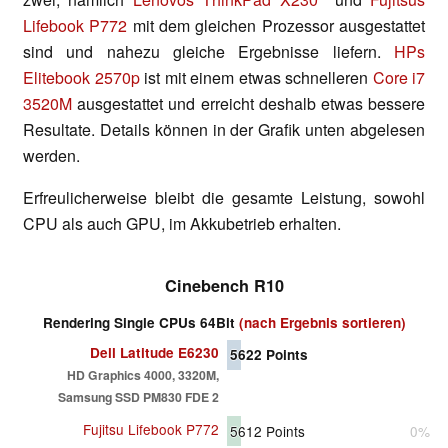
Lifebook P772
mit dem gleichen Prozessor ausgestattet
sind und nahezu gleiche Ergebnisse liefern.
HPs
Elitebook 2570p
ist mit einem etwas schnelleren
Core i7
3520M
ausgestattet und erreicht deshalb etwas bessere
Resultate. Details können in der Grafik unten abgelesen
werden.
Erfreulicherweise bleibt die gesamte Leistung, sowohl
CPU als auch GPU, im Akkubetrieb erhalten.
Cinebench R10
Rendering Single CPUs 64Bit
(nach Ergebnis sortieren)
Dell Latitude E6230
5622
Points
HD Graphics 4000, 3320M,
Samsung SSD PM830 FDE 2
Fujitsu Lifebook P772
5612
Points
0%