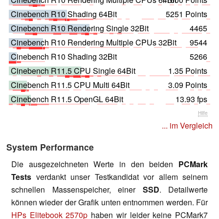
Cinebench R10 Shading 64Bit
5251 Points
Cinebench R10 Rendering Single 32Bit
4465
Cinebench R10 Rendering Multiple CPUs 32Bit
9544
Cinebench R10 Shading 32Bit
5266
Cinebench R11.5 CPU Single 64Bit
1.35 Points
Cinebench R11.5 CPU Multi 64Bit
3.09 Points
Cinebench R11.5 OpenGL 64Bit
13.93 fps
Hilfe
... im Vergleich
System Performance
Die ausgezeichneten Werte in den beiden
PCMark
Tests
verdankt unser Testkandidat vor allem seinem
schnellen Massenspeicher, einer
SSD
. Detailwerte
können wieder der Grafik unten entnommen werden. Für
HPs Elitebook 2570p
haben wir leider keine PCMark7