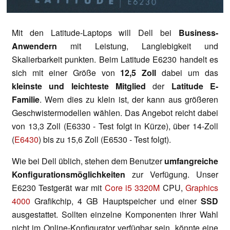
Mit den Latitude-Laptops will Dell bei
Business-
Anwendern
mit Leistung, Langlebigkeit und
Skalierbarkeit punkten. Beim Latitude E6230 handelt es
sich mit einer Größe von
12,5 Zoll
dabei um das
kleinste und leichteste Mitglied
der
Latitude E-
Familie
. Wem dies zu klein ist, der kann aus größeren
Geschwistermodellen wählen. Das Angebot reicht dabei
von 13,3 Zoll (E6330 - Test folgt in Kürze), über 14-Zoll
(
E6430
) bis zu 15,6 Zoll (E6530 - Test folgt).
Wie bei Dell üblich, stehen dem Benutzer
umfangreiche
Konfigurationsmöglichkeiten
zur Verfügung. Unser
E6230 Testgerät war mit
Core i5 3320M
CPU,
Graphics
4000
Grafikchip, 4 GB Hauptspeicher und einer
SSD
ausgestattet. Sollten einzelne Komponenten ihrer Wahl
nicht im Online-Konfigurator verfügbar sein, könnte eine