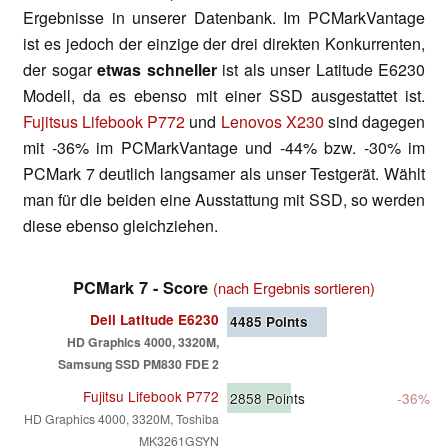
Ergebnisse in unserer Datenbank. Im PCMarkVantage
ist es jedoch der einzige der drei direkten Konkurrenten,
der sogar
etwas schneller
ist als unser Latitude E6230
Modell, da es ebenso mit einer SSD ausgestattet ist.
Fujitsus Lifebook P772
und
Lenovos X230
sind dagegen
mit -36% im PCMarkVantage und -44% bzw. -30% im
PCMark 7 deutlich langsamer als unser Testgerät. Wählt
man für die beiden eine Ausstattung mit SSD, so werden
diese ebenso gleichziehen.
PCMark 7 - Score
(nach Ergebnis sortieren)
Dell Latitude E6230
4485
Points
HD Graphics 4000, 3320M,
Samsung SSD PM830 FDE 2
Fujitsu Lifebook P772
2858
Points
-36%
HD Graphics 4000, 3320M, Toshiba
MK3261GSYN