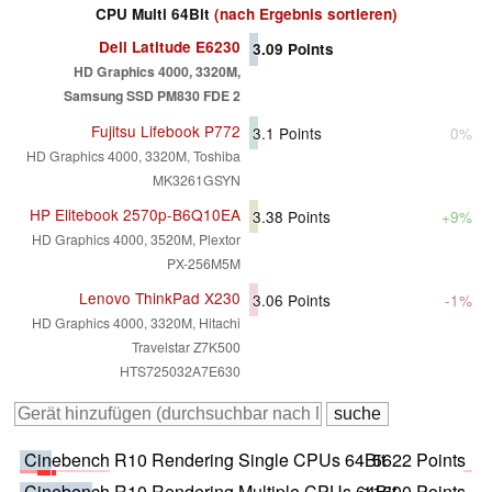
CPU Multi 64Bit
(nach Ergebnis sortieren)
Dell Latitude E6230
3.09
Points
HD Graphics 4000, 3320M,
Samsung SSD PM830 FDE 2
Fujitsu Lifebook P772
3.1
Points
0%
HD Graphics 4000, 3320M, Toshiba
MK3261GSYN
HP Elitebook 2570p-B6Q10EA
3.38
Points
+9%
HD Graphics 4000, 3520M, Plextor
PX-256M5M
Lenovo ThinkPad X230
3.06
Points
-1%
HD Graphics 4000, 3320M, Hitachi
Travelstar Z7K500
HTS725032A7E630
Cinebench R10 Rendering Single CPUs 64Bit
5622 Points
Cinebench R10 Rendering Multiple CPUs 64Bit
11600 Points