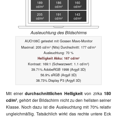
189
186
160
cd/m²
cd/m²
cd/m²
205
191
143
cd/m²
cd/m²
cd/m²
Ausleuchtung des Bildschirms
AUO106C getestet mit Gossen Mavo-Monitor
Maximal: 205 cd/m² (Nits) Durchschnitt: 177 cd/m²
Ausleuchtung: 70 %
Helligkeit Akku: 167 cd/m²
Kontrast: 169:1 (Schwarzwert: 1.1 cd/m²)
39.71% AdobeRGB 1998 (Argyll 3D)
56.9% sRGB (Argyll 3D)
38.73% Display P3 (Argyll 3D)
Mit einer
durchschnittlichen Helligkeit
von zirka
180
cd/m²
, gehört der Bildschirm nicht zu den hellsten seiner
Klasse. Noch dazu ist die Ausleuchtung mit 70% relativ
ungleichmäßig. Tatsächlich wirkt das rechte untere Eck