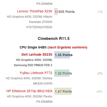
PX-256M5M
Lenovo ThinkPad X230
11505
Points
-1%
HD Graphics 4000, 3320M, Hitachi
Travelstar Z7K500
HTS725032A7E630
Cinebench R11.5
CPU Single 64Bit
(nach Ergebnis sortieren)
Dell Latitude E6230
1.35
Points
HD Graphics 4000, 3320M,
Samsung SSD PM830 FDE 2
Fujitsu Lifebook P772
1.32
Points
-2%
HD Graphics 4000, 3320M, Toshiba
MK3261GSYN
HP Elitebook 2570p-B6Q10EA
1.47
Points
+9%
HD Graphics 4000, 3520M, Plextor
PX-256M5M