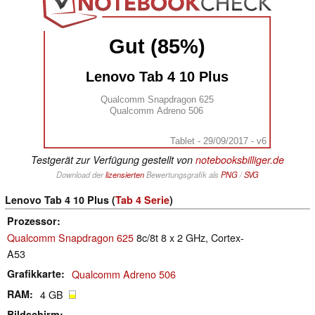
Gut (85%)
Lenovo Tab 4 10 Plus
Qualcomm Snapdragon 625
Qualcomm Adreno 506
Tablet - 29/09/2017 - v6
Testgerät zur Verfügung gestellt von
notebooksbilliger.de
Download der
lizensierten
Bewertungsgrafik als
PNG
/
SVG
Lenovo Tab 4 10 Plus (
Tab 4 Serie
)
Prozessor
Qualcomm Snapdragon 625
8c/8t 8 x 2 GHz, Cortex-
A53
Grafikkarte
Qualcomm Adreno 506
RAM
4 GB
Bildschirm