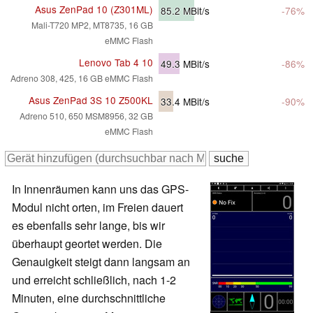
Asus ZenPad 10 (Z301ML)
85.2
MBit/s
-76%
Mali-T720 MP2, MT8735, 16 GB
eMMC Flash
Lenovo Tab 4 10
49.3
MBit/s
-86%
Adreno 308, 425, 16 GB eMMC Flash
Asus ZenPad 3S 10 Z500KL
33.4
MBit/s
-90%
Adreno 510, 650 MSM8956, 32 GB
eMMC Flash
In Innenräumen kann uns das GPS-
Modul nicht orten, im Freien dauert
es ebenfalls sehr lange, bis wir
überhaupt geortet werden. Die
Genauigkeit steigt dann langsam an
und erreicht schließlich, nach 1-2
Minuten, eine durchschnittliche