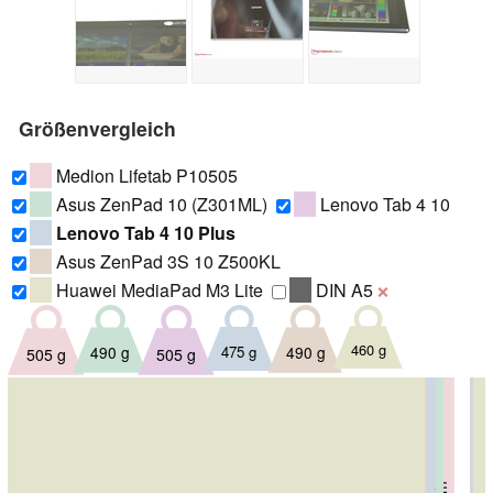
Größenvergleich
Medion Lifetab P10505
Asus ZenPad 10 (Z301ML)
Lenovo Tab 4 10
Lenovo Tab 4 10 Plus
Asus ZenPad 3S 10 Z500KL
Huawei MediaPad M3 Lite
DIN A5
❌
460 g
475 g
490 g
490 g
505 g
505 g