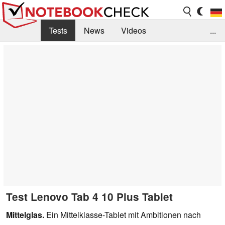
Tests
News
Videos
...
Benchmarks & Tech
Externe Tests
Kaufberatung
Deals
Suche
Jobs
Forum
Test Lenovo Tab 4 10 Plus Tablet
Mittelglas.
Ein Mittelklasse-Tablet mit Ambitionen nach