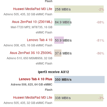
Flash
Huawei MediaPad M3 Lite
258
MBit/s
-2%
Adreno 505, 435, 32 GB eMMC Flash
Asus ZenPad 10 (Z301ML)
84.9
MBit/s
-68%
Mali-T720 MP2, MT8735, 16 GB
eMMC Flash
Lenovo Tab 4 10
50.9
MBit/s
-81%
Adreno 308, 425, 16 GB eMMC Flash
Asus ZenPad 3S 10 Z500KL
37.6
MBit/s
-86%
Adreno 510, 650 MSM8956, 32 GB
eMMC Flash
iperf3 receive AX12
Lenovo Tab 4 10 Plus
350
MBit/s
Adreno 506, 625, 64 GB eMMC
Flash
Huawei MediaPad M3 Lite
338
MBit/s
-3%
Adreno 505, 435, 32 GB eMMC Flash