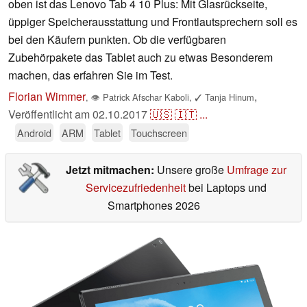
oben ist das Lenovo Tab 4 10 Plus: Mit Glasrückseite,
üppiger Speicherausstattung und Frontlautsprechern soll es
bei den Käufern punkten. Ob die verfügbaren
Zubehörpakete das Tablet auch zu etwas Besonderem
machen, das erfahren Sie im Test.
Florian Wimmer
,
,
👁
Patrick Afschar Kaboli
,
✓
Tanja Hinum
Veröffentlicht am
02.10.2017
🇺🇸
🇮🇹
...
Android
ARM
Tablet
Touchscreen
Jetzt mitmachen:
Unsere große
Umfrage zur
Servicezufriedenheit
bei Laptops und
Smartphones 2026