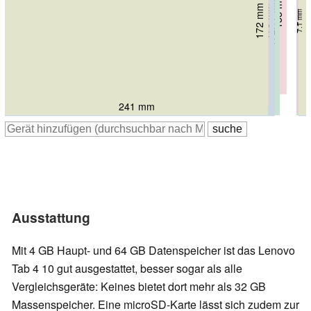
153 mm
172.17 mm
164 mm
170 mm
8 mm
172 mm
173 mm
8.95 mm
7 mm
8.4 mm
7.1 mm
7.1 mm
258 mm
242 mm
247 mm
241 mm
251.77 mm
247 mm
Ausstattung
Mit 4 GB Haupt- und 64 GB Datenspeicher ist das Lenovo
Tab 4 10 gut ausgestattet, besser sogar als alle
Vergleichsgeräte: Keines bietet dort mehr als 32 GB
Massenspeicher. Eine microSD-Karte lässt sich zudem zur