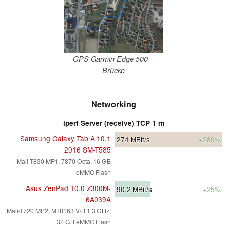
GPS Garmin Edge 500 –
Brücke
Networking
iperf Server (receive) TCP 1 m
Samsung Galaxy Tab A 10.1
274
MBit/s
+280%
2016 SM-T585
Mali-T830 MP1, 7870 Octa, 16 GB
eMMC Flash
Asus ZenPad 10.0 Z300M-
90.2
MBit/s
+25%
6A039A
Mali-T720 MP2, MT8163 V/B 1.3 GHz,
32 GB eMMC Flash