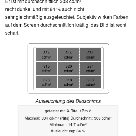
Er ist mit durchschnittlich 308 cd/m²
recht dunkel und mit 84 % auch nicht
sehr gleichmäßig ausgeleuchtet. Subjektiv wirken Farben
auf dem Screen durchschnittlich kräftig, das Bild ist recht
scharf.
334
314
281
cd/m²
cd/m²
cd/m²
315
320
284
cd/m²
cd/m²
cd/m²
323
318
283
cd/m²
cd/m²
cd/m²
Ausleuchtung des Bildschirms
getestet mit X-Rite i1Pro 2
Maximal: 334 cd/m² (Nits) Durchschnitt: 308 cd/m²
Minimum: 14.7 cd/m²
Ausleuchtung: 84 %