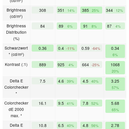
(cd/m²)
Brightness
308
351
385
344
14%
25%
12%
(cd/m²)
Brightness
84
89
91
87
6%
8%
4%
Distribution
(%)
Schwarzwert
0.36
0.4
0.59
0.34
-11%
-64%
* (cd/m²)
6%
Kontrast (:1)
889
925
664
1068
4%
-25%
20%
Delta E
7.5
4.6
4.5
3.25
39%
40%
Colorchecker
57%
*
Colorchecker
16.1
9.5
7.8
5.68
41%
52%
dE 2000
65%
max. *
Delta E
10.8
6.5
4.8
2.78
40%
56%