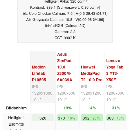
Helligkeit Akku: 320 cd/m²
Kontrast: 889:1 (Schwarzwert: 0.36 cd/m²)
ΔE ColorChecker Calman: 7.5 | ∀{0.5-29.43 Ø4.71}
ΔE Greyscale Calman: 10.8 | ∀{0.09-98 Ø4.96}
94% sRGB (Calman 2D)
Gamma: 2.3
CCT: 9907 K
Asus
ZenPad
Lenovo
Medion
10.0
Huawei
Yoga Tab
Lifetab
Z300M-
MediaPad
3 YT3-
P10505
6A039A
T2 10.0 Pro
X50F
IPS,
IPS,
IPS,
IPS,
1920x1080,
1280x800,
1920x1200,
1280x800,
10.1"
10.1"
10.1"
10.1"
Bildschirm
19%
14%
31%
Helligkeit
320
370
392
363
16%
23%
13%
Bildmitte