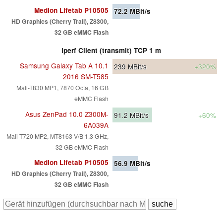
Medion Lifetab P10505
72.2
MBit/s
HD Graphics (Cherry Trail), Z8300,
32 GB eMMC Flash
iperf Client (transmit) TCP 1 m
Samsung Galaxy Tab A 10.1
239
MBit/s
+320%
2016 SM-T585
Mali-T830 MP1, 7870 Octa, 16 GB
eMMC Flash
Asus ZenPad 10.0 Z300M-
91.2
MBit/s
+60%
6A039A
Mali-T720 MP2, MT8163 V/B 1.3 GHz,
32 GB eMMC Flash
Medion Lifetab P10505
56.9
MBit/s
HD Graphics (Cherry Trail), Z8300,
32 GB eMMC Flash