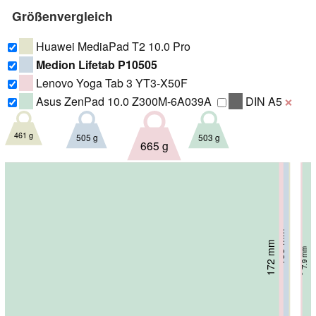
Größenvergleich
Huawei MediaPad T2 10.0 Pro
Medion Lifetab P10505
Lenovo Yoga Tab 3 YT3-X50F
Asus ZenPad 10.0 Z300M-6A039A
DIN A5
❌
461 g
503 g
505 g
665 g
156.4 mm
153 mm
8.5 mm
8 mm
172 mm
7.9 mm
185 mm
9.5 mm