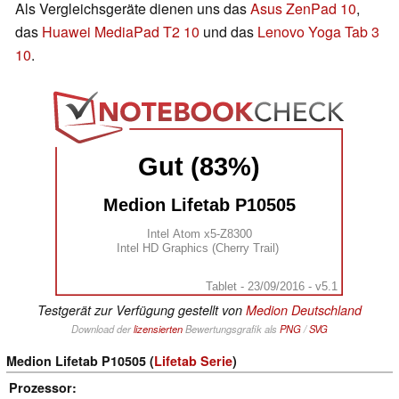
Als Vergleichsgeräte dienen uns das
Asus ZenPad 10
,
das
Huawei MediaPad T2 10
und das
Lenovo Yoga Tab 3
10
.
Gut (83%)
Medion Lifetab P10505
Intel Atom x5-Z8300
Intel HD Graphics (Cherry Trail)
Tablet - 23/09/2016 - v5.1
Testgerät zur Verfügung gestellt von
Medion Deutschland
Download der
lizensierten
Bewertungsgrafik als
PNG
/
SVG
Medion Lifetab P10505 (
Lifetab Serie
)
Prozessor