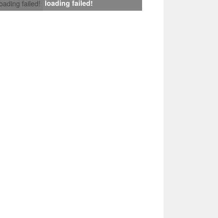
loading failed!
loading failed!