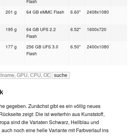
Flash
201 g
64 GB eMMC Flash
6.60"
2408x1080
195 g
64 GB UFS 2.2
6.52"
1600x720
Flash
177 g
256 GB UFS 3.0
6.50"
2400x1080
Flash
k
e gegeben. Zunächst gibt es ein völlig neues
ückseite zeigt: Die ist weiterhin aus Kunststoff,
uropa sind die Variaten Schwarz, Hellblau und
es auch noch eine helle Variante mit Farbverlauf ins