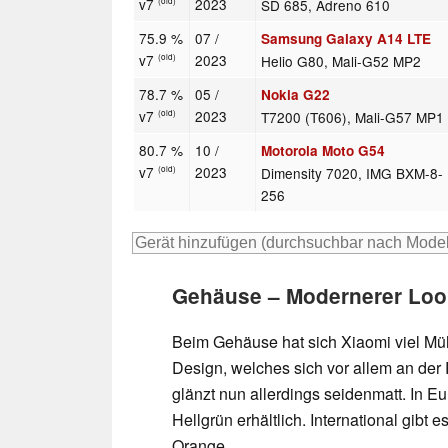
v7
2023
SD 685, Adreno 610
(old)
75.9 %
07 /
Samsung Galaxy A14 LTE
v7
2023
Helio G80, Mali-G52 MP2
(old)
78.7 %
05 /
Nokia G22
v7
2023
T7200 (T606), Mali-G57 MP1
(old)
80.7 %
10 /
Motorola Moto G54
v7
2023
Dimensity 7020, IMG BXM-8-
(old)
256
Gehäuse – Modernerer Loo
Beim Gehäuse hat sich Xiaomi viel Müh
Design, welches sich vor allem an der R
glänzt nun allerdings seidenmatt. In E
Hellgrün erhältlich. International gibt 
Orange.