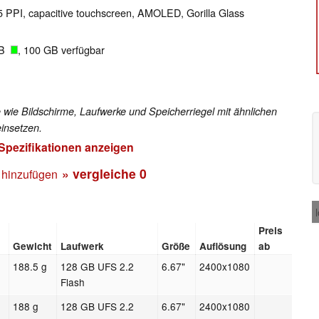
95 PPI, capacitive touchscreen, AMOLED, Gorilla Glass
GB
, 100 GB verfügbar
 wie Bildschirme, Laufwerke und Speicherriegel mit ähnlichen
insetzen.
 Spezifikationen anzeigen
» vergleiche
0
 hinzufügen
Preis
Gewicht
Laufwerk
Größe
Auflösung
ab
188.5 g
128 GB UFS 2.2
6.67"
2400x1080
Flash
188 g
128 GB UFS 2.2
6.67"
2400x1080