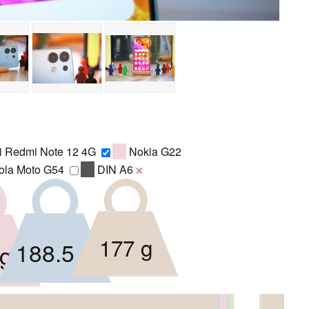
 Redmi Note 12 4G
Nokia G22
ola Moto G54
DIN A6
❌
177 g
188.5 g
 g