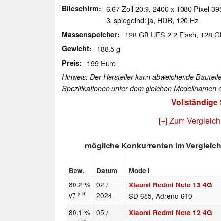
Bildschirm
6.67 Zoll 20:9, 2400 x 1080 Pixel 3
3, spiegelnd: ja, HDR, 120 Hz
Massenspeicher
128 GB UFS 2.2 Flash, 128 
Gewicht
188.5 g
Preis
199 Euro
Hinweis: Der Hersteller kann abweichende Bauteile
Spezifikationen unter dem gleichen Modellnamen e
Vollständige
[+] Zum Vergleich
mögliche Konkurrenten im Vergleich
Bew.
Datum
Modell
80.2 %
02 /
Xiaomi Redmi Note 13 4G
v7
2024
SD 685, Adreno 610
(old)
80.1 %
05 /
Xiaomi Redmi Note 12 4G