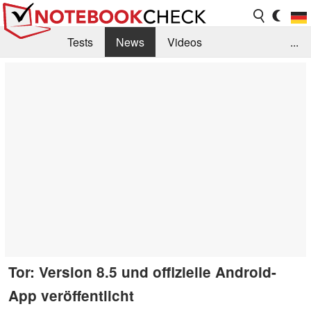
Tests
News
Videos
...
Benchmarks & Tech
Externe Tests
Kaufberatung
Deals
Suche
Jobs
Forum
Tor: Version 8.5 und offizielle Android-
App veröffentlicht