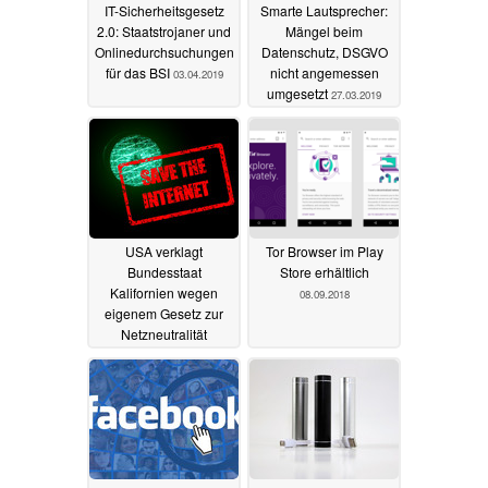
IT-Sicherheitsgesetz
Smarte Lautsprecher:
2.0: Staatstrojaner und
Mängel beim
Onlinedurchsuchungen
Datenschutz, DSGVO
für das BSI
nicht angemessen
03.04.2019
umgesetzt
27.03.2019
USA verklagt
Tor Browser im Play
Bundesstaat
Store erhältlich
Kalifornien wegen
08.09.2018
eigenem Gesetz zur
Netzneutralität
01.10.2018