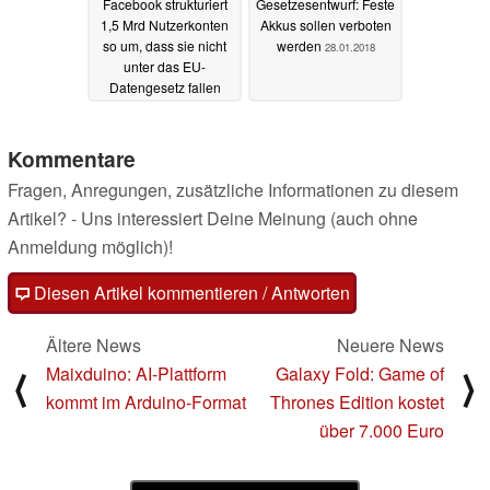
Facebook strukturiert
Gesetzesentwurf: Feste
1,5 Mrd Nutzerkonten
Akkus sollen verboten
so um, dass sie nicht
werden
28.01.2018
unter das EU-
Datengesetz fallen
19.04.2018
Kommentare
Fragen, Anregungen, zusätzliche Informationen zu diesem
Artikel? - Uns interessiert Deine Meinung (auch ohne
Anmeldung möglich)!
Diesen Artikel kommentieren / Antworten
Ältere News
Neuere News
Maixduino: AI-Plattform
Galaxy Fold: Game of
⟨
⟩
kommt im Arduino-Format
Thrones Edition kostet
über 7.000 Euro