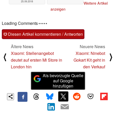
25.09.2018
Weitere Artikel
anzeigen
Loading Comments
Diesen Artikel kommentieren / Antworten
Ältere News
Neuere News
Xiaomi: Stellenangebot
Xiaomi: Ninebot
⟨
⟩
deutet auf ersten Mi Store in
Gokart Kit geht in
London hin
den Verkauf
Als bevorzugte Quelle
auf Google
hinzufügen