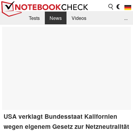
Tests
News
Videos
...
Benchmarks & Tech
Externe Tests
Kaufberatung
Deals
Suche
Jobs
Forum
USA verklagt Bundesstaat Kalifornien
wegen eigenem Gesetz zur Netzneutralität