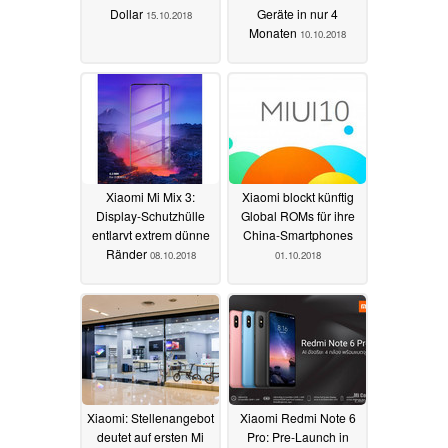
Dollar
Geräte in nur 4
15.10.2018
Monaten
10.10.2018
Xiaomi Mi Mix 3:
Xiaomi blockt künftig
Display-Schutzhülle
Global ROMs für ihre
entlarvt extrem dünne
China-Smartphones
Ränder
08.10.2018
01.10.2018
Xiaomi: Stellenangebot
Xiaomi Redmi Note 6
deutet auf ersten Mi
Pro: Pre-Launch in