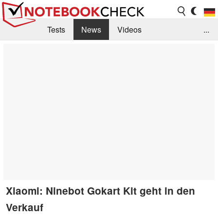
Tests
News
Videos
...
Benchmarks & Tech
Externe Tests
Kaufberatung
Deals
Suche
Jobs
Forum
Xiaomi: Ninebot Gokart Kit geht in den
Verkauf