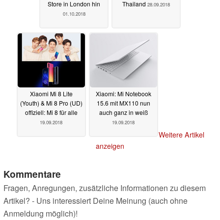
Store in London hin
Thailand
28.09.2018
01.10.2018
Xiaomi Mi 8 Lite
Xiaomi: Mi Notebook
(Youth) & Mi 8 Pro (UD)
15.6 mit MX110 nun
offiziell: Mi 8 für alle
auch ganz in weiß
19.09.2018
19.09.2018
Weitere Artikel
anzeigen
Kommentare
Fragen, Anregungen, zusätzliche Informationen zu diesem
Artikel? - Uns interessiert Deine Meinung (auch ohne
Anmeldung möglich)!