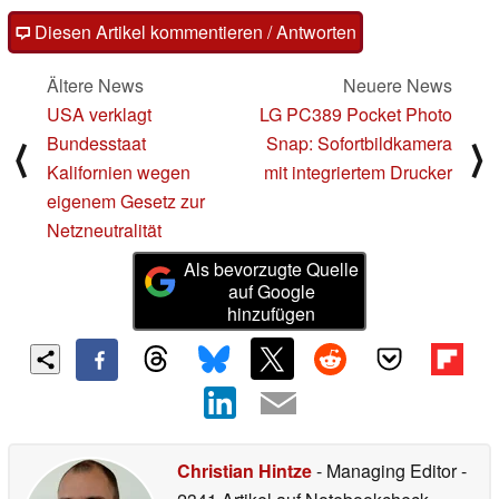
Diesen Artikel kommentieren / Antworten
Ältere News
Neuere News
USA verklagt
LG PC389 Pocket Photo
Bundesstaat
Snap: Sofortbildkamera
⟨
⟩
Kalifornien wegen
mit integriertem Drucker
eigenem Gesetz zur
Netzneutralität
Als bevorzugte Quelle
auf Google
hinzufügen
Christian Hintze
- Managing Editor
-