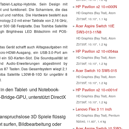
Tablet-/Laptop-Hybride. Sein Design mit
HP Pavilion x2 10-n000N
nt und funktionell. Die Scharniere, die das
HD Graphics (Bay Trail), Atom
aut und nahtlos. Die Hardware besteht aus
Z3736F, 10.10", 1.1 kg
nology 2.0 mit einer Taktrate von 2,16 GHz,
Acer Aspire Switch 10E
500 GB Festplatte. Das Toshiba Satellite
gh Brightness LED Bildschirm mit POS-
SW3-013-11N8
HD Graphics (Bay Trail), Atom
Z3735F, 10.10", 1.2 kg
das Gerät schafft auch Alltagsaufgaben mit
HP Pavilion x2 10-n054sa
n Micro-HDMI-Ausgang, ein USB-3.0-Port am
HD Graphics (Bay Trail), Atom
in SD-Karten-Slot. Die Soundqualität ist
nd Audio-Erweiterungen abgestimmt by
Z3736F, 10.10", 1.2 kg
aus 87 Tasten. Das Gesamtsystem wiegt 2,1
Acer Switch 10 SW5-015
iba Satellite L30W-B-10D für ungefähr 8
HD Graphics (Bay Trail), Atom
.
Z3735F, 10.10", 1.2 kg
t in den Tablet- und Notebook-
HP Pavilion x2 10-n001nf
y-Bridge-GPU, unterstützt DirectX
HD Graphics (Bay Trail), Atom
Z3736F, 10.10", 1.2 kg
Lenovo Flex 3 11 inch
HD Graphics (Bay Trail), Pentium
 anspruchslose 3D Spiele flüssig
N3540, 11.60", 1.4 kg
t surfen, Bildbearbeitung oder
Acer Aspire Switch 10 SW3-