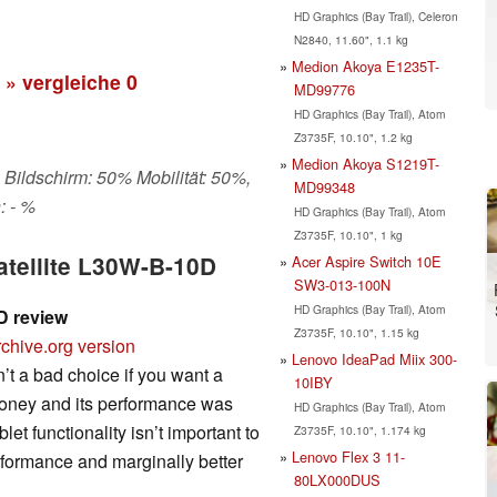
HD Graphics (Bay Trail), Celeron
N2840, 11.60", 1.1 kg
Medion Akoya E1235T-
» vergleiche
0
MD99776
HD Graphics (Bay Trail), Atom
Z3735F, 10.10", 1.2 kg
Medion Akoya S1219T-
 Bildschirm: 50% Mobilität: 50%,
MD99348
: - %
HD Graphics (Bay Trail), Atom
Z3735F, 10.10", 1 kg
atellite L30W-B-10D
Acer Aspire Switch 10E
SW3-013-100N
HD Graphics (Bay Trail), Atom
D review
Z3735F, 10.10", 1.15 kg
chive.org version
Lenovo IdeaPad Miix 300-
sn’t a bad choice if you want a
10IBY
 money and its performance was
HD Graphics (Bay Trail), Atom
et functionality isn’t important to
Z3735F, 10.10", 1.174 kg
Lenovo Flex 3 11-
rformance and marginally better
80LX000DUS