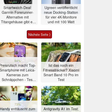
Smartwatch-Deal:
Ugreen veröffentlicht
Garmin Forerunner-
neue Docking-Station
Alternative mit
für vier 4K-Monitore
Titangehäuse gibt es
und mit 100 Watt
zum Allzeit-Bestpreis
Nächste Seite ⟩
84%
Preisrutsch macht Top-
Ist das noch ein
Smartphone mit Leica-
Fitnesstracker? Xiaomi
Kameras zum
Smart Band 10 Pro im
Schnäppchen - Test
Test
Xiaomi 17T
73%
Handy enttäuscht zum
Antigravity A1 im Test: