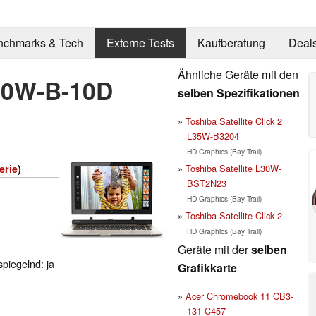
nchmarks & Tech
Externe Tests
Kaufberatung
Deal
Ähnliche Geräte mit den
L30W-B-10D
selben Spezifikationen
Toshiba Satellite Click 2
L35W-B3204
HD Graphics (Bay Trail)
Toshiba Satellite L30W-
erie
)
BST2N23
HD Graphics (Bay Trail)
Toshiba Satellite Click 2
HD Graphics (Bay Trail)
Geräte mit der
selben
spiegelnd: ja
Grafikkarte
Acer Chromebook 11 CB3-
131-C457