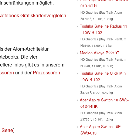
Einschränkungen möglich.
013-12U1
HD Graphics (Bay Trail), Atom
Notebook-Grafikkartenvergleich
Z3735F, 10.10", 1.2 kg
Toshiba Satellite Radius 11
L10W-B-102
HD Graphics (Bay Trail), Pentium
N3540, 11.60", 1.3 kg
s der Atom-Architektur
Medion Akoya P2213T
tebooks. Die vier
HD Graphics (Bay Trail), Pentium
itere Infos gibt es in unserem
N3540, 11.60", 0.89 kg
essoren
und der
Prozessoren
Toshiba Satellite Click Mini
L9W-B-102
HD Graphics (Bay Trail), Atom
Z3735F, 8.90", 0.47 kg
Acer Aspire Switch 10 SW5-
012-14HK
HD Graphics (Bay Trail), Atom
Z3735F, 10.10", 1.2 kg
Acer Aspire Switch 10E
0 Serie
)
SW3-013