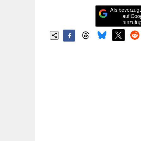
Als bevorzugt
auf Goo
hinzufü