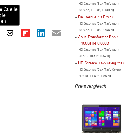
HD Graphics (Bay Trail), Atom
e Quelle
Z3735F, 10.10", 1.189 kg
gle
Dell Venue 10 Pro 5055
gen
HD Graphics (Bay Trail), Atom
Z3735F, 10.10", 0.656 kg
Asus Transformer Book
T100CHI-FG003B
HD Graphics (Bay Trail), Atom
Z3775, 10.10", 0.57 kg
HP Stream 11-p085ng x360
HD Graphics (Bay Trail), Celeron
N2840, 11.60", 1.55 kg
Preisvergleich