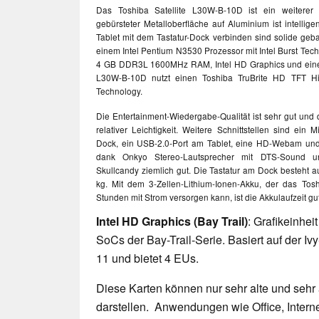
Das Toshiba Satellite L30W-B-10D ist ein weiterer 
gebürsteter Metalloberfläche auf Aluminium ist intellige
Tablet mit dem Tastatur-Dock verbinden sind solide geb
einem Intel Pentium N3530 Prozessor mit Intel Burst Tech
4 GB DDR3L 1600MHz RAM, Intel HD Graphics und einer 
L30W-B-10D nutzt einen Toshiba TruBrite HD TFT Hi
Technology.
Die Entertainment-Wiedergabe-Qualität ist sehr gut und 
relativer Leichtigkeit. Weitere Schnittstellen sind ei
Dock, ein USB-2.0-Port am Tablet, eine HD-Webam und e
dank Onkyo Stereo-Lautsprecher mit DTS-Sound u
Skullcandy ziemlich gut. Die Tastatur am Dock besteht 
kg. Mit dem 3-Zellen-Lithium-Ionen-Akku, der das
Tosh
Stunden mit Strom versorgen kann, ist die Akkulaufzeit gut
Intel HD Graphics (Bay Trail)
: Grafikeinhei
SoCs der Bay-Trail-Serie. Basiert auf der Iv
11 und bietet 4 EUs.
Diese Karten können nur sehr alte und sehr
darstellen. Anwendungen wie Office, Interne