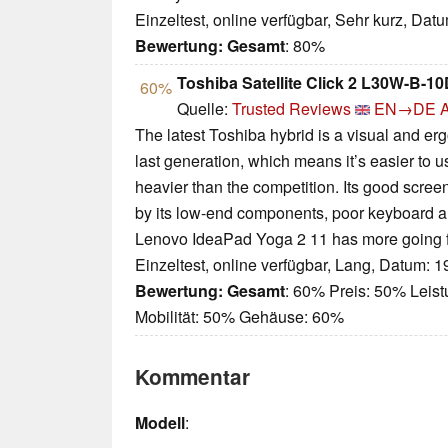
Einzeltest, online verfügbar, Sehr kurz, Dat
Bewertung:
Gesamt
: 80%
Toshiba Satellite Click 2 L30W-B-10
60%
Quelle:
Trusted Reviews
EN→DE
A
The latest Toshiba hybrid is a visual and e
last generation, which means it’s easier to u
heavier than the competition. Its good scree
by its low-end components, poor keyboard an
Lenovo IdeaPad Yoga 2 11 has more going for 
Einzeltest, online verfügbar, Lang, Datum: 
Bewertung:
Gesamt
: 60% Preis: 50% Leis
Mobilität: 50% Gehäuse: 60%
Kommentar
Modell
: