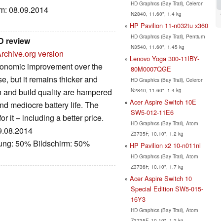
HD Graphics (Bay Trail), Celeron
um: 08.09.2014
N2840, 11.60", 1.4 kg
HP Pavilion 11-n032tu x360
HD Graphics (Bay Trail), Pentium
D review
N3540, 11.60", 1.45 kg
rchive.org version
Lenovo Yoga 300-11IBY-
rgonomic improvement over the
80M0007QGE
se, but it remains thicker and
HD Graphics (Bay Trail), Celeron
N2840, 11.60", 1.4 kg
n and build quality are hampered
Acer Aspire Switch 10E
d mediocre battery life. The
SW5-012-11E6
it – including a better price.
HD Graphics (Bay Trail), Atom
19.08.2014
Z3735F, 10.10", 1.2 kg
tung: 50% Bildschirm: 50%
HP Pavilion x2 10-n011nl
HD Graphics (Bay Trail), Atom
Z3736F, 10.10", 1.7 kg
Acer Aspire Switch 10
Special Edition SW5-015-
16Y3
HD Graphics (Bay Trail), Atom
Z3735F, 10.10", 1.2 kg