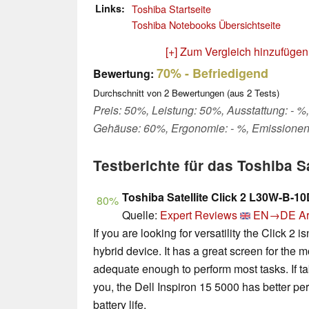
Links
Toshiba Startseite
Toshiba Notebooks Übersichtseite
[+] Zum Vergleich hinzufügen
70%
- Befriedigend
Bewertung:
Durchschnitt von
2
Bewertungen (aus
2
Tests)
Preis: 50%, Leistung: 50%, Ausstattung: - %,
Gehäuse: 60%, Ergonomie: - %, Emissionen
Testberichte für das Toshiba S
Toshiba Satellite Click 2 L30W-B-10
80%
Quelle:
Expert Reviews
EN→DE
Ar
If you are looking for versatility the Click 2 i
hybrid device. It has a great screen for the
adequate enough to perform most tasks. If tabl
you, the Dell Inspiron 15 5000 has better pe
battery life.