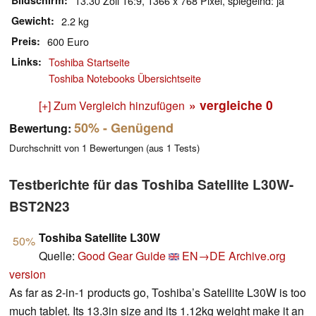
Bildschirm
13.30 Zoll 16:9, 1366 x 768 Pixel, spiegelnd: ja
Gewicht
2.2 kg
Preis
600 Euro
Links
Toshiba Startseite
Toshiba Notebooks Übersichtseite
» vergleiche
0
[+] Zum Vergleich hinzufügen
50%
- Genügend
Bewertung:
Durchschnitt von
1
Bewertungen (aus
1
Tests)
Testberichte für das Toshiba Satellite L30W-
BST2N23
Toshiba Satellite L30W
50%
Quelle:
Good Gear Guide
EN→DE
Archive.org
version
As far as 2-in-1 products go, Toshiba’s Satellite L30W is too
much tablet. Its 13.3in size and its 1.12kg weight make it an