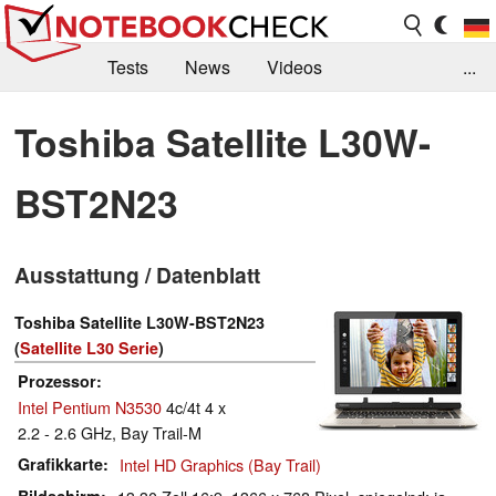
Tests
News
Videos
...
Benchmarks & Tech
Externe Tests
Toshiba Satellite L30W-
Kaufberatung
Deals
Suche
Jobs
BST2N23
Forum
Ausstattung / Datenblatt
Toshiba Satellite L30W-BST2N23
(
Satellite L30 Serie
)
Prozessor
Intel Pentium N3530
4c/4t 4 x
2.2 - 2.6 GHz, Bay Trail-M
Grafikkarte
Intel HD Graphics (Bay Trail)