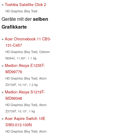
Toshiba Satellite Click 2
HD Graphics (Bay Trail)
Geräte mit der
selben
Grafikkarte
Acer Chromebook 11 CB3-
131-C457
HD Graphics (Bay Trail), Celeron
N2840, 11.60", 1.1 kg
Medion Akoya E1235T-
MD99776
HD Graphics (Bay Trail), Atom
Z3735F, 10.10", 1.2 kg
Medion Akoya S1219T-
MD99348
HD Graphics (Bay Trail), Atom
Z3735F, 10.10", 1 kg
Acer Aspire Switch 10E
SW3-013-100N
HD Graphics (Bay Trail), Atom