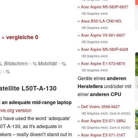
Acer Aspire M5-583P-6637
HD Graphics 4400
Asus B551LA-CN018G
HD Graphics 4400
Acer Aspire V5-561-6607
» vergleiche
0
HD Graphics 4400
Acer Aspire M5-583P-6428
HD Graphics 4400
 Bildschirm: - % Mobilität: - %,
Acer Aspire E1-572-6870
HD Graphics 4400
: - %
Geräte eines
anderen
Herstellers
und/oder mit
atellite L50T-A-130
einer
anderen CPU
w: an adequate mid-range laptop
Dell Vostro 3558-9427
ive.org version
HD Graphics 4400, Core i3 4005U
to have used the word ‘adequate'
Acer Aspire E5-571-38NJ
50T-A-130, as it's adequate in
HD Graphics 4400, Core i3 4005U
kers – really doesn't stand out in
Acer Aspire E5-571-316T