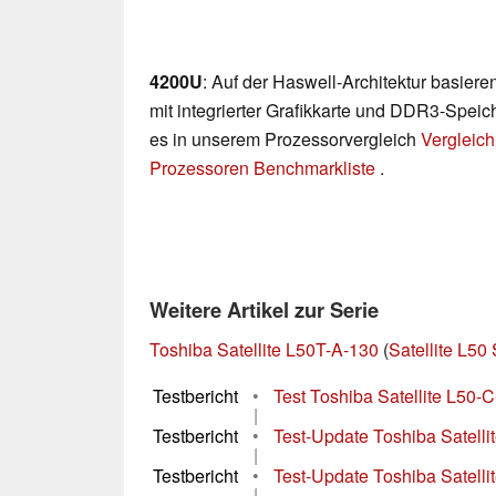
4200U
: Auf der Haswell-Architektur basie
mit integrierter Grafikkarte und DDR3-Speich
es in unserem Prozessorvergleich
Vergleich
Prozessoren Benchmarkliste
.
Weitere Artikel zur Serie
Toshiba Satellite L50T-A-130
(
Satellite L50 
Testbericht
•
Test Toshiba Satellite L50-
|
Testbericht
•
Test-Update Toshiba Satell
|
Testbericht
•
Test-Update Toshiba Satell
|