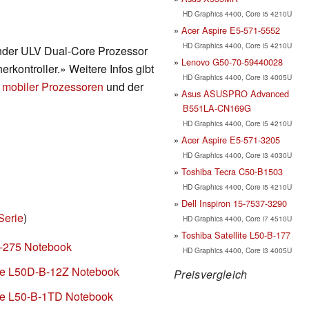
HD Graphics 4400, Core i5 4210U
Acer Aspire E5-571-5552
HD Graphics 4400, Core i5 4210U
render ULV Dual-Core Prozessor
Lenovo G50-70-59440028
erkontroller.» Weitere Infos gibt
HD Graphics 4400, Core i3 4005U
 mobiler Prozessoren
und der
Asus ASUSPRO Advanced
B551LA-CN169G
HD Graphics 4400, Core i5 4210U
Acer Aspire E5-571-3205
HD Graphics 4400, Core i3 4030U
Toshiba Tecra C50-B1503
HD Graphics 4400, Core i5 4210U
Dell Inspiron 15-7537-3290
Serie
)
HD Graphics 4400, Core i7 4510U
Toshiba Satellite L50-B-177
C-275 Notebook
HD Graphics 4400, Core i3 4005U
ite L50D-B-12Z Notebook
Preisvergleich
ite L50-B-1TD Notebook