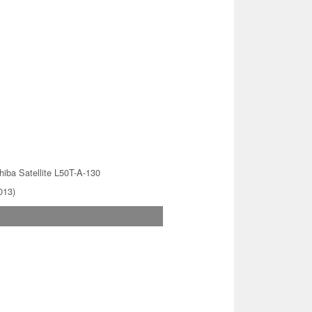
hiba Satellite L50T-A-130
013)