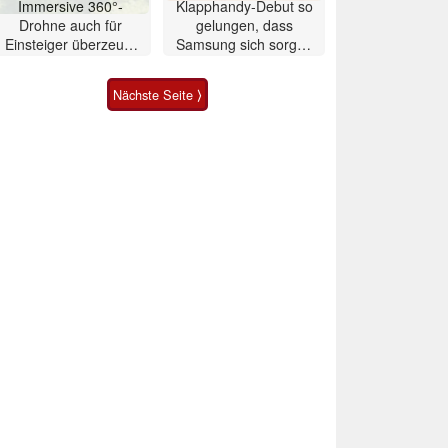
Immersive 360°-
Klapphandy-Debut so
Drohne auch für
gelungen, dass
Einsteiger überzeugt
Samsung sich sorgen
mit Einschränkungen
muss? – Razr Fold
Smartphone im Test
Nächste Seite ⟩