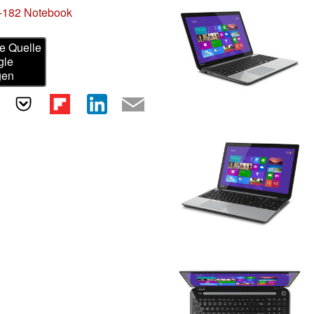
B-182 Notebook
e Quelle
gle
gen