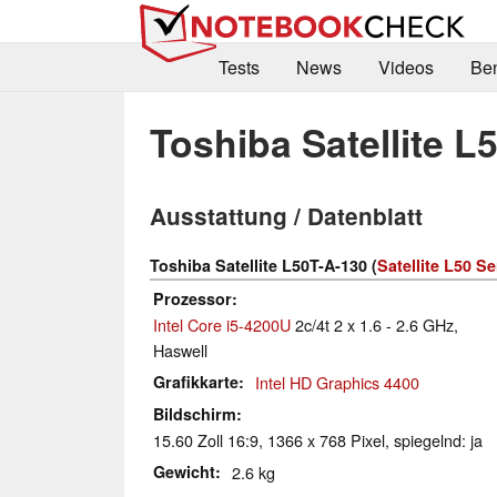
Tests
News
Videos
Be
Toshiba Satellite L
Ausstattung / Datenblatt
Toshiba Satellite L50T-A-130 (
Satellite L50 Se
Prozessor
Intel Core i5-4200U
2c/4t 2 x 1.6 - 2.6 GHz,
Haswell
Grafikkarte
Intel HD Graphics 4400
Bildschirm
15.60 Zoll 16:9, 1366 x 768 Pixel, spiegelnd: ja
Gewicht
2.6 kg