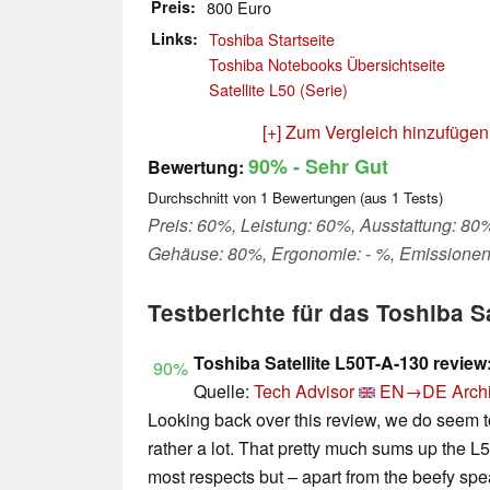
Preis
800 Euro
Links
Toshiba Startseite
Toshiba Notebooks Übersichtseite
Satellite L50 (Serie)
[+] Zum Vergleich hinzufügen
90%
- Sehr Gut
Bewertung:
Durchschnitt von
1
Bewertungen (aus
1
Tests)
Preis: 60%, Leistung: 60%, Ausstattung: 80%,
Gehäuse: 80%, Ergonomie: - %, Emissionen
Testberichte für das Toshiba S
Toshiba Satellite L50T-A-130 revie
90%
Quelle:
Tech Advisor
EN→DE
Arch
Looking back over this review, we do seem 
rather a lot. That pretty much sums up the L
most respects but – apart from the beefy spea