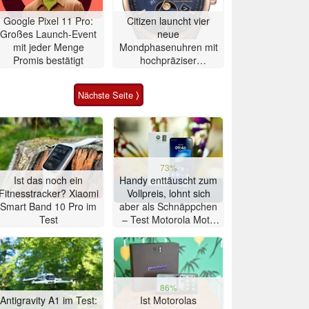
Google Pixel 11 Pro:
Citizen launcht vier
Großes Launch-Event
neue
mit jeder Menge
Mondphasenuhren mit
Promis bestätigt
hochpräziser
Atomzeitmessung
Nächste Seite ⟩
73%
Ist das noch ein
Handy enttäuscht zum
Fitnesstracker? Xiaomi
Vollpreis, lohnt sich
Smart Band 10 Pro im
aber als Schnäppchen
Test
– Test Motorola Moto
G47 Smartphone
86%
Antigravity A1 im Test:
Ist Motorolas