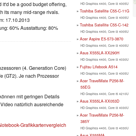
 it'd be a good budget offering,
HD Graphics 4400, Core i3 4005U
Toshiba Satellite C55-C-11G
th its many mid-range rivals.
HD Graphics 4400, Core i3 4005U
um: 17.10.2013
Toshiba Satellite C55-C-142
tung: 60% Ausstattung: 80%
HD Graphics 4400, Core i3 4005U
Acer Aspire E5-573-3870
HD Graphics 4400, Core i3 4005U
Asus X555LA-XX290H
HD Graphics 4400, Core i3 4030U
Fujitsu Lifebook A514
ozessoren (4. Generation Core)
HD Graphics 4400, Core i3 4005U
ufe (GT2). Je nach Prozessor
Acer TravelMate P256-M-
55EG
HD Graphics 4400, Core i5 4210U
 können mit geringen Details
Asus X555LA-XX053D
d Video natürlich ausreichende
HD Graphics 4400, Core i3 4030U
Acer TravelMate P256-M-
385Y
Notebook-Grafikkartenvergleich
HD Graphics 4400, Core i3 4030U
Asus X555MA