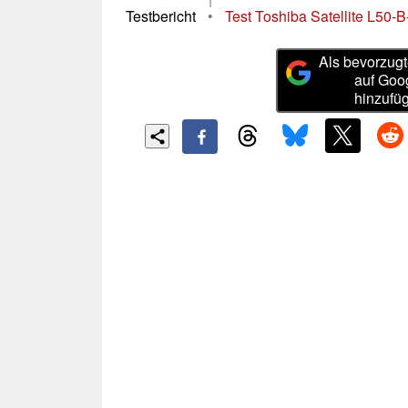
Testbericht
•
Test Toshiba Satellite L50-
Als bevorzugt
auf Goo
hinzufü