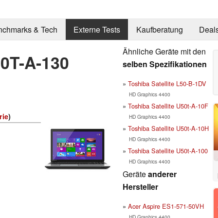
nchmarks & Tech
Externe Tests
Kaufberatung
Deal
Ähnliche Geräte mit den
50T-A-130
selben Spezifikationen
Toshiba Satellite L50-B-1DV
HD Graphics 4400
Toshiba Satellite U50t-A-10F
rie
)
HD Graphics 4400
Toshiba Satellite U50t-A-10H
HD Graphics 4400
Toshiba Satellite U50t-A-100
HD Graphics 4400
Geräte
anderer
Hersteller
Acer Aspire ES1-571-50VH
HD Graphics 4400