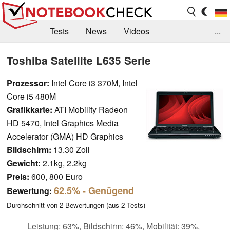
Tests
News
Videos
...
Benchmarks & Tech
Externe Tests
Toshiba Satellite L635 Serie
Kaufberatung
Deals
Suche
Jobs
Prozessor:
Intel Core i3 370M, Intel
Core i5 480M
Forum
Grafikkarte:
ATI Mobility Radeon
HD 5470, Intel Graphics Media
Accelerator (GMA) HD Graphics
Bildschirm:
13.30 Zoll
Gewicht:
2.1kg, 2.2kg
Preis:
600, 800 Euro
62.5%
- Genügend
Bewertung:
Durchschnitt von
2
Bewertungen (aus
2
Tests)
Leistung: 63%, Bildschirm: 46%, Mobilität: 39%,