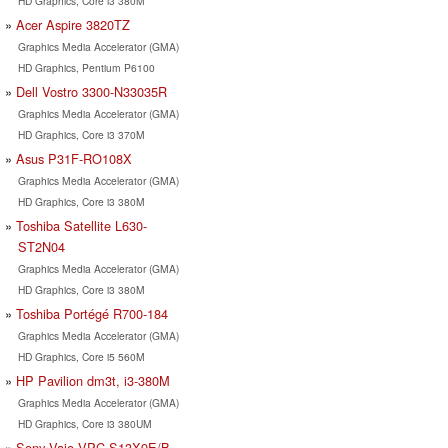
HD Graphics, Core i3 380M
Acer Aspire 3820TZ
Graphics Media Accelerator (GMA)
HD Graphics, Pentium P6100
Dell Vostro 3300-N33035R
Graphics Media Accelerator (GMA)
HD Graphics, Core i3 370M
Asus P31F-RO108X
Graphics Media Accelerator (GMA)
HD Graphics, Core i3 380M
Toshiba Satellite L630-
ST2N04
Graphics Media Accelerator (GMA)
HD Graphics, Core i3 380M
Toshiba Portégé R700-184
Graphics Media Accelerator (GMA)
HD Graphics, Core i5 560M
HP Pavilion dm3t, i3-380M
Graphics Media Accelerator (GMA)
HD Graphics, Core i3 380UM
Sony Vaio VPC-S13X9E/B