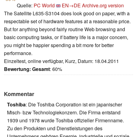
Quelle:
PC World
EN→DE
Archive.org version
The Satellite L635-S3104 does look good on paper, with a
respectable set of hardware features at a reasonable price.
But for anything beyond fairly routine Web browsing and
basic computing tasks, or if battery life is a major concern,
you might be happier spending a bit more for better
performance.
Einzeltest, online verfügbar, Kurz, Datum: 18.04.2011
Bewertung:
Gesamt
: 60%
Kommentar
Toshiba
: Die Toshiba Corporation ist ein japanischer
Misch- bzw Technologiekonzern. Die Firma entstand
1939 und 1978 wurde Toshiba offizieller Firmenname.
Zu den Produkten und Dienstleistungen des
Unternehmens gehören Energie, industrielle und soziale