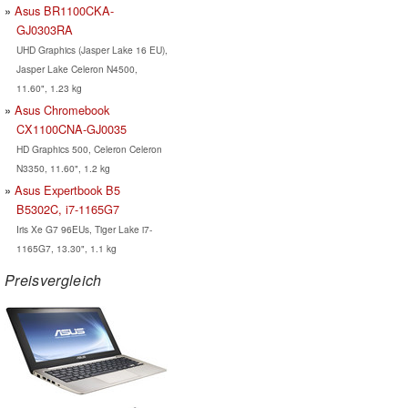
Asus BR1100CKA-
GJ0303RA
UHD Graphics (Jasper Lake 16 EU),
Jasper Lake Celeron N4500,
11.60", 1.23 kg
Asus Chromebook
CX1100CNA-GJ0035
HD Graphics 500, Celeron Celeron
N3350, 11.60", 1.2 kg
Asus Expertbook B5
B5302C, i7-1165G7
Iris Xe G7 96EUs, Tiger Lake i7-
1165G7, 13.30", 1.1 kg
Preisvergleich