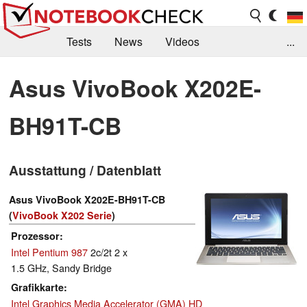
Tests
News
Videos
...
Benchmarks & Tech
Externe Tests
Asus VivoBook X202E-
Kaufberatung
Deals
Suche
Jobs
BH91T-CB
Forum
Ausstattung / Datenblatt
Asus VivoBook X202E-BH91T-CB
(
VivoBook X202 Serie
)
Prozessor
Intel Pentium 987
2c/2t 2 x
1.5 GHz, Sandy Bridge
Grafikkarte
Intel Graphics Media Accelerator (GMA) HD