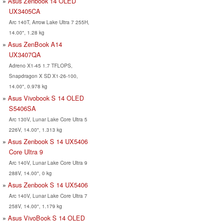
Asus Zenbook 14 OLED
UX3405CA
Arc 140T, Arrow Lake Ultra 7 255H,
14.00", 1.28 kg
Asus ZenBook A14
UX3407QA
Adreno X1-45 1.7 TFLOPS,
Snapdragon X SD X1-26-100,
14.00", 0.978 kg
Asus Vivobook S 14 OLED
S5406SA
Arc 130V, Lunar Lake Core Ultra 5
226V, 14.00", 1.313 kg
Asus Zenbook S 14 UX5406
Core Ultra 9
Arc 140V, Lunar Lake Core Ultra 9
288V, 14.00", 0 kg
Asus Zenbook S 14 UX5406
Arc 140V, Lunar Lake Core Ultra 7
258V, 14.00", 1.179 kg
Asus VivoBook S 14 OLED