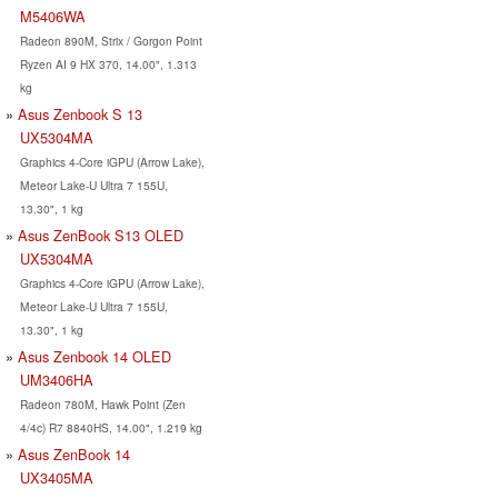
M5406WA
Radeon 890M, Strix / Gorgon Point
Ryzen AI 9 HX 370, 14.00", 1.313
kg
Asus Zenbook S 13
UX5304MA
Graphics 4-Core iGPU (Arrow Lake),
Meteor Lake-U Ultra 7 155U,
13.30", 1 kg
Asus ZenBook S13 OLED
UX5304MA
Graphics 4-Core iGPU (Arrow Lake),
Meteor Lake-U Ultra 7 155U,
13.30", 1 kg
Asus Zenbook 14 OLED
UM3406HA
Radeon 780M, Hawk Point (Zen
4/4c) R7 8840HS, 14.00", 1.219 kg
Asus ZenBook 14
UX3405MA