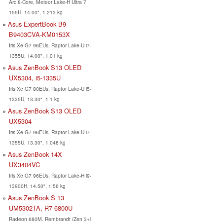
Arc 8-Core, Meteor Lake-H Ultra 7
155H, 14.00", 1.213 kg
Asus ExpertBook B9
B9403CVA-KM0153X
Iris Xe G7 96EUs, Raptor Lake-U i7-
1355U, 14.00", 1.01 kg
Asus ZenBook S13 OLED
UX5304, i5-1335U
Iris Xe G7 80EUs, Raptor Lake-U i5-
1335U, 13.30", 1.1 kg
Asus ZenBook S13 OLED
UX5304
Iris Xe G7 96EUs, Raptor Lake-U i7-
1355U, 13.30", 1.048 kg
Asus ZenBook 14X
UX3404VC
Iris Xe G7 96EUs, Raptor Lake-H i9-
13900H, 14.50", 1.56 kg
Asus ZenBook S 13
UM5302TA, R7 6800U
Radeon 680M, Rembrandt (Zen 3+)