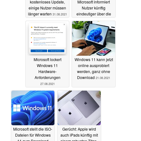
kostenloses Update,
Microsoft informiert
einige Nutzer müssen
Nutzer künftig
länger warten
eindeutiger über die
31.08.2021
Kompatibilität ihres
PCs
30.08.2021
Microsoft lockert
Windows 11 kann jetzt
Windows 11
online ausprobiert
Hardware-
werden, ganz ohne
Anforderungen
Download
21.08.2021
27.08.2021
Microsoft stellt die ISO-
Gerücht: Apple wird
Dateien für Windows
auch iPads künftig mit
11 zum Download
einem robusten Titan-