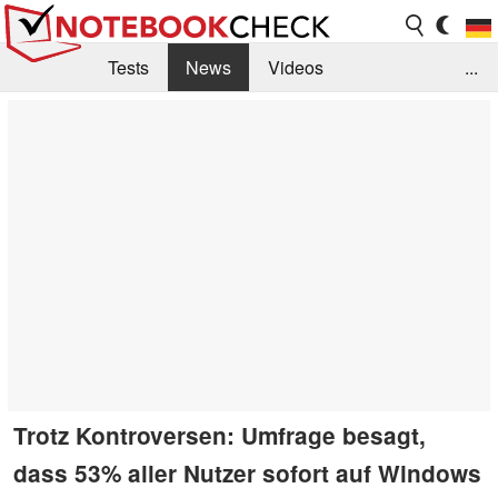
Tests
News
Videos
...
Benchmarks & Tech
Externe Tests
Kaufberatung
Deals
Suche
Jobs
Forum
Trotz Kontroversen: Umfrage besagt,
dass 53% aller Nutzer sofort auf Windows