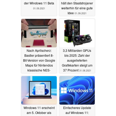
der Windows 11 Beta
hält den Staatstrojaner
weiterhin für eine gute
01.09.2021
Idee
01.09.2021
Nach Aprilscherz:
3,3 Milliarden GPUs
Bastler präsentiert 8-
bis 2025: Zahl der
Bit-Version von Google
ausgelieferten
Maps für Nintendos
Grafikkarten steigt um
klassische NES-
37 Prozent
31.08.2021
Spielekonsole
31.08.2021
Windows 11 erscheint
Einfacheres Update
am 5. Oktober als
auf Windows 11: