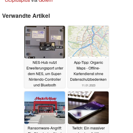
Verwandte Artikel
NES-Hub nutzt
App-Tipp: Organic
Erweiterungsport unter
Maps - Offline-
dem NES, um Super-
Kartendienst ohne
Nintendo-Controller
Datenschutzbedenken
und Bluetooth
11.01.2023
nachzurüsten
17.03.2024
Ransomware-Angriff:
Twitch: Ein massiver