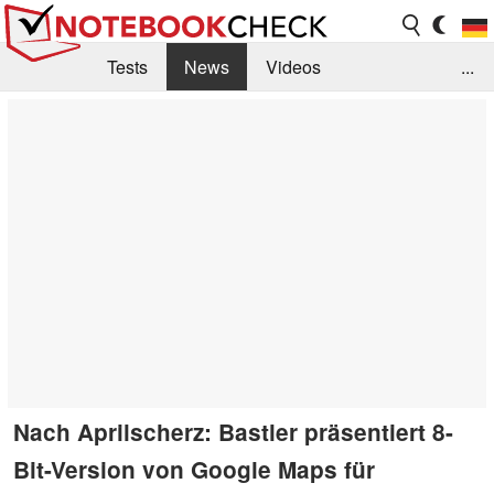
Tests
News
Videos
...
Benchmarks & Tech
Externe Tests
Kaufberatung
Deals
Suche
Jobs
Forum
Nach Aprilscherz: Bastler präsentiert 8-
Bit-Version von Google Maps für