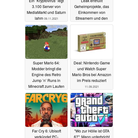
Ein "Kryptovirus" legt
Leak enthüllt
3.100 Server von
Geheimprojekte, das
MediaMarkt und Saturn
Einkommen von
lahm
Streamern und den
09.11.2021
Quellcode
06.10.2021
Super Mario 64:
Deal: Nintendo Game
Modder bringt die
und Watch Super
Engine des Retro
Mario Bros bei Amazon
Jump ’n’ Runs in
im Preis reduziert
Minecraft zum Laufen
11.09.2021
15.09.2021
Far Cry 6: Ubisoft
"Wo zur Hölle ist GTA
verkündet PC-
6?": Mann unterbricht