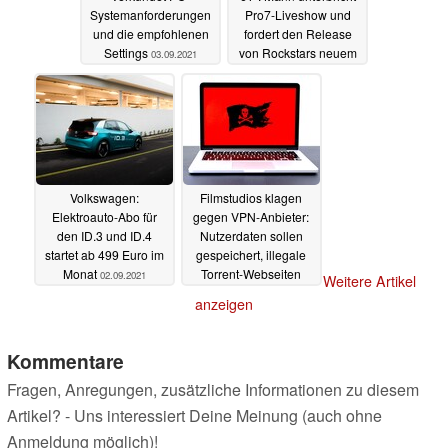
Systemanforderungen
Pro7-Liveshow und
und die empfohlenen
fordert den Release
Settings
von Rockstars neuem
03.09.2021
Spiel
02.09.2021
Volkswagen:
Filmstudios klagen
Elektroauto-Abo für
gegen VPN-Anbieter:
den ID.3 und ID.4
Nutzerdaten sollen
startet ab 499 Euro im
gespeichert, illegale
Monat
Torrent-Webseiten
02.09.2021
Weitere Artikel
gesperrt werden
anzeigen
01.09.2021
Kommentare
Fragen, Anregungen, zusätzliche Informationen zu diesem
Artikel? - Uns interessiert Deine Meinung (auch ohne
Anmeldung möglich)!