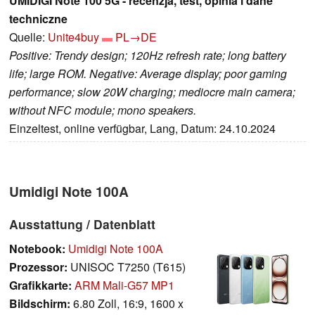
UMIDIGI Note 100 5G - recenzja, test, opinia i dane
techniczne
Quelle:
Unite4buy
PL→DE
Positive: Trendy design; 120Hz refresh rate; long battery
life; large ROM. Negative: Average display; poor gaming
performance; slow 20W charging; mediocre main camera;
without NFC module; mono speakers.
Einzeltest, online verfügbar, Lang, Datum: 24.10.2024
Umidigi Note 100A
Ausstattung / Datenblatt
Notebook:
Umidigi Note 100A
Prozessor:
UNISOC T7250 (T615)
Grafikkarte:
ARM Mali-G57 MP1
Bildschirm:
6.80 Zoll, 16:9, 1600 x