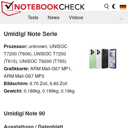
Tests
News
Videos
...
Benchmarks & Tech
Externe Tests
Umidigi Note Serie
Kaufberatung
Deals
Suche
Jobs
Prozessor:
unknown, UNISOC
T7200 (T606), UNISOC T7250
Forum
(T615), UNISOC T8200 (T765)
Grafikkarte:
ARM Mali-G57 MP1,
ARM Mali-G57 MP2
Bildschirm:
6.70 Zoll, 6.80 Zoll
Gewicht:
0.188kg, 0.189kg, 0.19kg
Umidigi Note 90
Ausstattung / Datenblatt