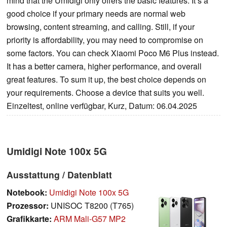
mind that the Umidigi only offers the basic features. It’s a
good choice if your primary needs are normal web
browsing, content streaming, and calling. Still, if your
priority is affordability, you may need to compromise on
some factors. You can check Xiaomi Poco M6 Plus instead.
It has a better camera, higher performance, and overall
great features. To sum it up, the best choice depends on
your requirements. Choose a device that suits you well.
Einzeltest, online verfügbar, Kurz, Datum: 06.04.2025
Umidigi Note 100x 5G
Ausstattung / Datenblatt
Notebook:
Umidigi Note 100x 5G
Prozessor:
UNISOC T8200 (T765)
Grafikkarte:
ARM Mali-G57 MP2