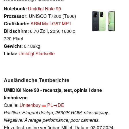
Notebook:
Umidigi Note 90
Prozessor:
UNISOC T7200 (T606)
Grafikkarte:
ARM Mali-G57 MP1
Bildschirm:
6.70 Zoll, 20:9, 1600 x
720 Pixel
Gewicht:
0.189kg
Links:
Umidigi Startseite
Ausländische Testberichte
UMIDIGI Note 90 - recenzja, test, opinia i dane
techniczne
Quelle:
Unite4buy
PL→DE
Positive: Elegant design; 256GB ROM; nice display.
Negative: Average performance; poor cameras.
Einzeltest, online verfügbar, Mittel, Datum: 03.07.2024