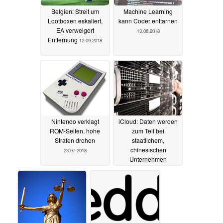
Belgien: Streit um
Machine Learning
Lootboxen eskaliert,
kann Coder enttarnen
EA verweigert
13.08.2018
Entfernung
12.09.2018
Nintendo verklagt
iCloud: Daten werden
ROM-Seiten, hohe
zum Teil bei
Strafen drohen
staatlichem,
chinesischen
23.07.2018
Unternehmen
gespeichert
19.07.2018