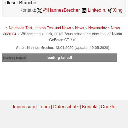
dieser Branche.
Kontakt:
@HannesBrecher
,
LinkedIn
,
Xing
>
Notebook Test, Laptop Test und News
>
News
>
Newsarchiv
>
News
2020-04
> Willkommen zurück, 2013! Asus präsentiert eine "neue" Nvidia
GeForce GT 710
Autor: Hannes Brecher, 13.04.2020 (Update: 19.05.2020)
loading failed!
loading failed!
Impressum
|
Team
|
Datenschutz
|
Kontakt
|
Cookie
Einstellungen
| 06.08.2026 08:19
* Beim Kauf über einen Affiliate-Link kann Notebookcheck eine Vergütung
erhalten. Vielen Dank für Ihre Unterstützung!.