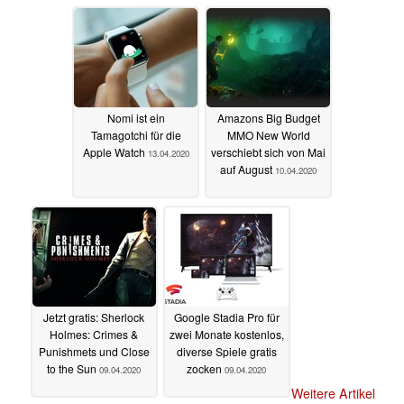
Nomi ist ein
Amazons Big Budget
Tamagotchi für die
MMO New World
Apple Watch
verschiebt sich von Mai
13.04.2020
auf August
10.04.2020
Jetzt gratis: Sherlock
Google Stadia Pro für
Holmes: Crimes &
zwei Monate kostenlos,
Punishmets und Close
diverse Spiele gratis
to the Sun
zocken
09.04.2020
09.04.2020
Weitere Artikel