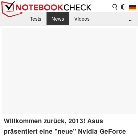
Tests
News
Videos
...
Benchmarks & Tech
Externe Tests
Kaufberatung
Deals
Suche
Jobs
Forum
Willkommen zurück, 2013! Asus
präsentiert eine "neue" Nvidia GeForce