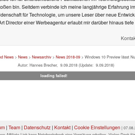
oßen bin. Seitdem verbinde ich meine langjährige Erfahrung 
denschaft für Technologie, um unsere Leser über neue Entwick
rt Director einer Werbeagentur erlaubt mir darüber hinaus tiefe 
Kontak
und News
>
News
>
Newsarchiv
>
News 2018-09
> Windows 10 Preview lässt N
Autor: Hannes Brecher, 9.09.2018 (Update: 9.09.2018)
loading failed!
um
|
Team
|
Datenschutz
|
Kontakt
|
Cookie Einstellungen
| 07.08
en Affiliate-Link kann Notebookcheck eine Vergütung erhalten. Vielen Dank für