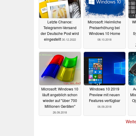
Letzte Chance:
Microsoft: Heimliche
W
Telegramm-Versand
Preiserhöhung bei
der Deutsche Post wird
Windows 10 Home
S
eingestellt
30.12.2022
08.10.2018
Microsoft: Windows 10
Windows 10 2019
A
läuft angeblich schon
Preview mit neuen
Mix
wieder auf "über 700
Features verfügbar
Oj
Millionen Geräten"
06.09.2018
26.09.2018
Weite