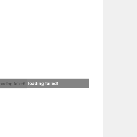
loading failed!
loading failed!