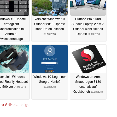
indows-10-Update
Vorsicht: Windows 10
Surface Pro 6 und
ermöglicht
Oktober 2018-Update
Surface Laptop 2 am 2.
ynchronisation mit
kann Daten löschen
Oktober wohl kleines
Android-
Update
06.10.2018
26.09.2018
Zwischenablage
07.10.2018
cer stellt Windows
Windows-10-Login per
Windows on Arm:
ed-Reality-Headset
Google-Konto?
Snapdragon 8180
o 500 vor
erstmals auf
31.08.2018
30.08.2018
Geekbench
30.08.2018
re Artikel anzeigen