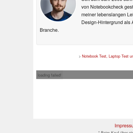
von Notebookcheck gest
meiner lebenslangen Lei
Design-Hintergrund als A
Branche.
>
Notebook Test, Laptop Test 
loading failed!
Impress
* Beim Kauf über ein