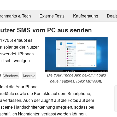
nchmarks & Tech
Externe Tests
Kaufberatung
Deal
Nutzer SMS vom PC aus senden
17755) erlaubt es,
t solange der Nutzer
verwendet. iPhones
mit sehr wenigen
8
Die Your Phone App bekommt bald
Windows
Android
neue Features. (Bild: Microsoft)
etet die Your Phone
Verläufe sowie die Kontakte auf dem Smartphone,
u verfassen. Auch der Zugriff auf die Fotos auf dem
ist eine Handschrifterkennung integriert, sodass bei
chriftlich Nachrichten verfasst werden können.