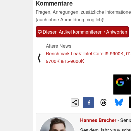
Kommentare
Fragen, Anregungen, zusätzliche Informatione
(auch ohne Anmeldung möglich)!
Diesen Artikel kommentieren / Antworten
Ältere News
Benchmark-Leak: Intel Core i9-9900K, i7
⟨
9700K & i5-9600K
Al
Hannes Brecher
- Seni
Seit dem Jahr 2009 schre