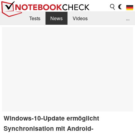
Tests
News
Videos
...
Benchmarks & Tech
Externe Tests
Kaufberatung
Deals
Suche
Jobs
Forum
Windows-10-Update ermöglicht
Synchronisation mit Android-