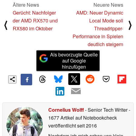
Ältere News
Neuere News
Gerücht: Nachfolger
AMD: Neuer Dynamic
der AMD RX570 und
Local Mode soll
⟨
⟩
RX580 im Oktober
Threadripper-
Performance in Spielen
deutlich steigern
Als bevorzugte Quelle
auf Google
hinzufügen
Cornelius Wolff
- Senior Tech Writer
-
1677 Artikel auf Notebookcheck
veröffentlicht
seit 2016
Nachdem ich mich schon von klein