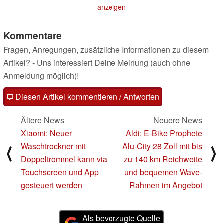
sondern ist auch ein
anzeigen
Tisch
16.08.2022
Kommentare
Fragen, Anregungen, zusätzliche Informationen zu diesem
Artikel? - Uns interessiert Deine Meinung (auch ohne
Anmeldung möglich)!
Diesen Artikel kommentieren / Antworten
Ältere News
Neuere News
Xiaomi: Neuer
Aldi: E-Bike Prophete
Waschtrockner mit
Alu-City 28 Zoll mit bis
⟨
⟩
Doppeltrommel kann via
zu 140 km Reichweite
Touchscreen und App
und bequemen Wave-
gesteuert werden
Rahmen im Angebot
Als bevorzugte Quelle