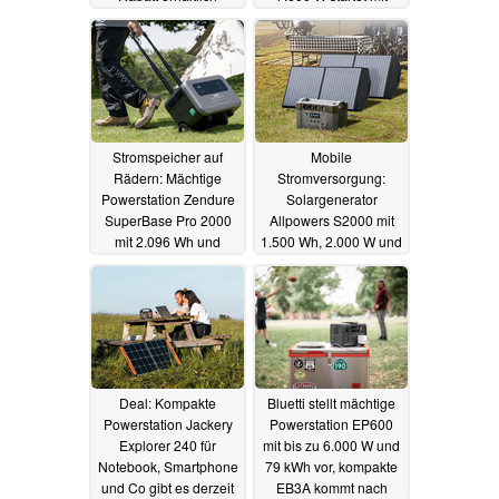
Rabatt bei Kickstarter
10.01.2023
29.09.2022
Stromspeicher auf
Mobile
Rädern: Mächtige
Stromversorgung:
Powerstation Zendure
Solargenerator
SuperBase Pro 2000
Allpowers S2000 mit
mit 2.096 Wh und
1.500 Wh, 2.000 W und
2.000 W massiv
zwei Solarpanels im
reduziert
Angebot
14.09.2022
13.09.2022
Deal: Kompakte
Bluetti stellt mächtige
Powerstation Jackery
Powerstation EP600
Explorer 240 für
mit bis zu 6.000 W und
Notebook, Smartphone
79 kWh vor, kompakte
und Co gibt es derzeit
EB3A kommt nach