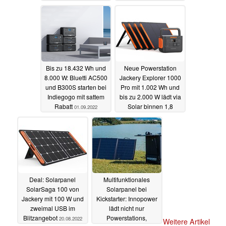
zum Top-Preis
Europa
12.09.2022
03.09.2022
Bis zu 18.432 Wh und
Neue Powerstation
8.000 W: Bluetti AC500
Jackery Explorer 1000
und B300S starten bei
Pro mit 1.002 Wh und
Indiegogo mit sattem
bis zu 2.000 W lädt via
Rabatt
Solar binnen 1,8
01.09.2022
Stunden
31.08.2022
Deal: Solarpanel
Multifunktionales
SolarSaga 100 von
Solarpanel bei
Jackery mit 100 W und
Kickstarter: Innopower
zweimal USB im
lädt nicht nur
Blitzangebot
Powerstations,
20.08.2022
Weitere Artikel