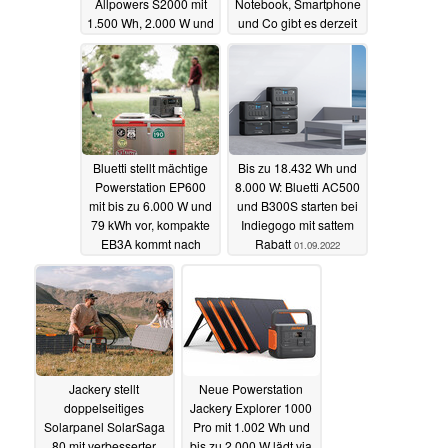
Allpowers S2000 mit
Notebook, Smartphone
1.500 Wh, 2.000 W und
und Co gibt es derzeit
zwei Solarpanels im
zum Top-Preis
12.09.2022
Angebot
13.09.2022
Bluetti stellt mächtige
Bis zu 18.432 Wh und
Powerstation EP600
8.000 W: Bluetti AC500
mit bis zu 6.000 W und
und B300S starten bei
79 kWh vor, kompakte
Indiegogo mit sattem
EB3A kommt nach
Rabatt
01.09.2022
Europa
03.09.2022
Jackery stellt
Neue Powerstation
doppelseitiges
Jackery Explorer 1000
Solarpanel SolarSaga
Pro mit 1.002 Wh und
80 mit verbesserter
bis zu 2.000 W lädt via