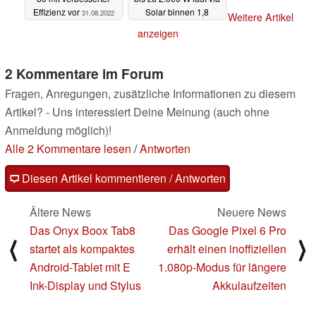
Effizienz vor
Solar binnen 1,8
31.08.2022
Weitere Artikel
Stunden
31.08.2022
anzeigen
2 Kommentare im Forum
Fragen, Anregungen, zusätzliche Informationen zu diesem
Artikel? - Uns interessiert Deine Meinung (auch ohne
Anmeldung möglich)!
Alle 2 Kommentare lesen
/
Antworten
Diesen Artikel kommentieren / Antworten
Ältere News
Neuere News
Das Onyx Boox Tab8
Das Google Pixel 6 Pro
⟨
⟩
startet als kompaktes
erhält einen inoffiziellen
Android-Tablet mit E
1.080p-Modus für längere
Ink-Display und Stylus
Akkulaufzeiten