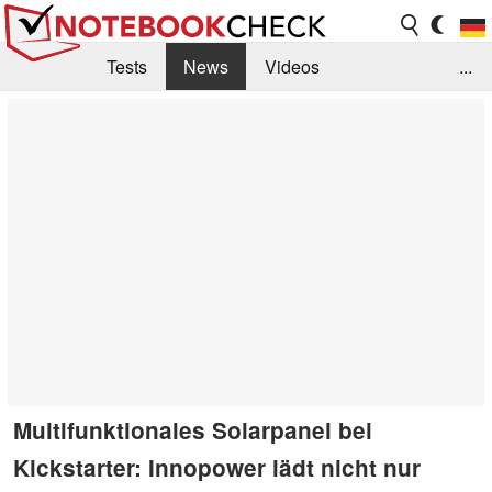
Tests
News
Videos
...
Benchmarks & Tech
Externe Tests
Kaufberatung
Deals
Suche
Jobs
Forum
Multifunktionales Solarpanel bei
Kickstarter: Innopower lädt nicht nur