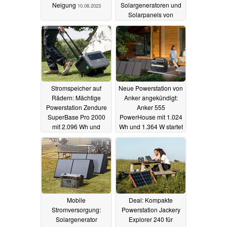
Neigung
Solargeneratoren und
10.08.2023
Solarpanels von
Jackery dank Herbst-
Sale reduziert
21.09.2022
Stromspeicher auf
Neue Powerstation von
Rädern: Mächtige
Anker angekündigt:
Powerstation Zendure
Anker 555
SuperBase Pro 2000
PowerHouse mit 1.024
mit 2.096 Wh und
Wh und 1.364 W startet
2.000 W massiv
bald mit Rabatt
reduziert
14.09.2022
13.09.2022
Mobile
Deal: Kompakte
Stromversorgung:
Powerstation Jackery
Solargenerator
Explorer 240 für