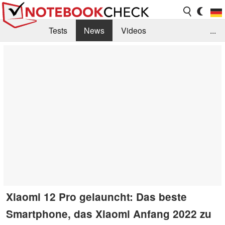
Tests
News
Videos
...
Benchmarks & Tech
Externe Tests
Kaufberatung
Deals
Suche
Jobs
Forum
Xiaomi 12 Pro gelauncht: Das beste
Smartphone, das Xiaomi Anfang 2022 zu